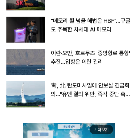
자
"메모리 월 넘을 해법은 HBF"…구글
도 주목한 차세대 AI 메모리
이란·오만, 호르무즈 '중앙항로 통항'
추진…입항은 이란 관리
靑, 北 탄도미사일에 안보실 긴급회
의…"유엔 결의 위반, 즉각 중단 촉
구"
더보기
arrow_forward_ios