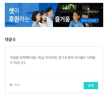
댓글
0
0
/ 300
등록