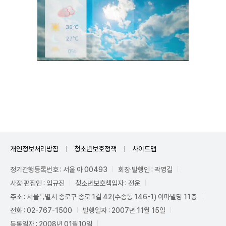
Unmute
개인정보처리방침
청소년보호정책
사이트맵
정기간행등록번호 : 서울 아 00493
회장·발행인 : 곽영길
사장·편집인 : 임규진
청소년보호책임자 : 전운
주소 : 서울특별시 종로구 종로 1길 42(수송동 146-1) 이마빌딩 11층
전화 : 02-767-1500
발행일자 : 2007년 11월 15일
등록일자 : 2008년 01월10일