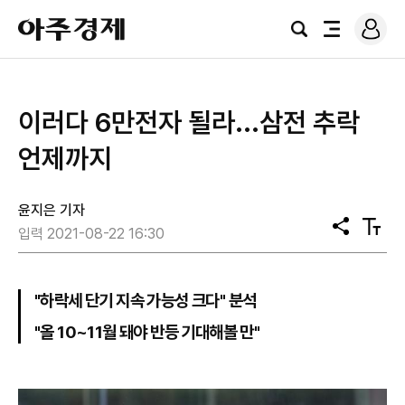
로
아
그
검
전
주
인
색
체
경
메
제
뉴
이러다 6만전자 될라...삼전 추락
언제까지
윤지은 기자
공
텍
입력 2021-08-22 16:30
유
스
트
크
기
"하락세 단기 지속 가능성 크다" 분석
"올 10~11월 돼야 반등 기대해볼 만"