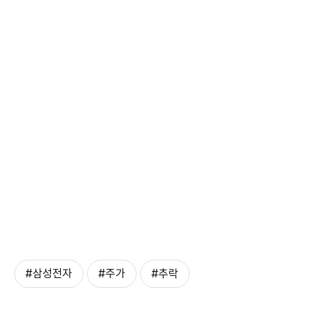
#삼성전자
#주가
#추락