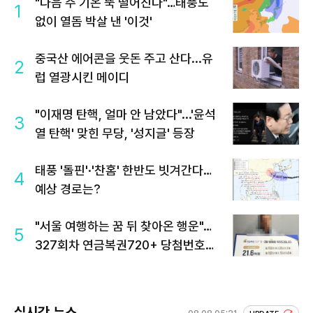
"다음 주 기온 뚝 떨어진다"…태풍도
1
없이 열돔 박살 낸 '이것'
중국산 에어콘을 웃돈 주고 산다...유
2
럽 열광시킨 메이디
"이재명 탄핵, 얼마 안 남았다"...'윤석
3
열 탄핵' 맞힌 무당, '성지글' 등장
태풍 '돌핀'·'찬홈' 한반도 빗겨간다…
4
예상 경로는?
"서울 여행하는 꿈 뒤 찾아온 행운"…
5
327회차 연금복권720+ 당첨번호조
회 주목
실시간 뉴스