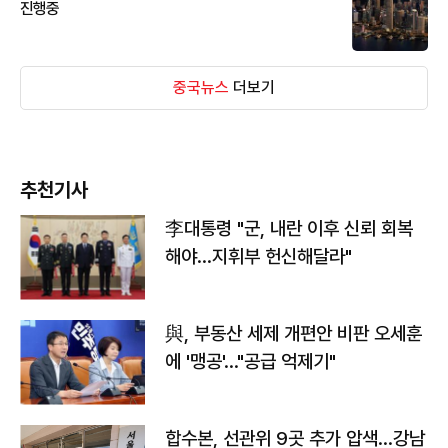
진행중
중국뉴스
더보기
추천기사
李대통령 "군, 내란 이후 신뢰 회복
해야…지휘부 헌신해달라"
與, 부동산 세제 개편안 비판 오세훈
에 '맹공'…"공급 억제기"
합수본, 선관위 9곳 추가 압색…강남