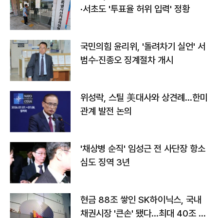
·서초도 '투표율 허위 입력' 정황
국민의힘 윤리위, '돌려차기 실언' 서
범수·진종오 징계절차 개시
위성락, 스틸 美대사와 상견례…한미
관계 발전 논의
'채상병 순직' 임성근 전 사단장 항소
심도 징역 3년
현금 88조 쌓인 SK하이닉스, 국내
채권시장 '큰손' 됐다…최대 40조 투