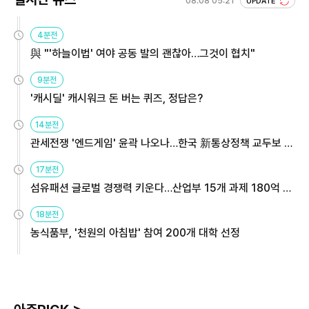
08.08 05:21
UPDATE
4분전
與 "'하늘이법' 여야 공동 발의 괜찮아…그것이 협치"
9분전
'캐시딜' 캐시워크 돈 버는 퀴즈, 정답은?
14분전
관세전쟁 '엔드게임' 윤곽 나오나…한국 新통상정책 교두보 활
용해야
17분전
섬유패션 글로벌 경쟁력 키운다…산업부 15개 과제 180억 지
원
18분전
농식품부, '천원의 아침밥' 참여 200개 대학 선정