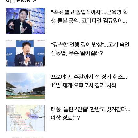
아주PICK >
"속옷 빨고 졸업식까지"…근육병 학
생 돌본 공익, 코미디언 김규원이었
다
"경솔한 언행 깊이 반성"…고개 숙인
신동엽, 무슨 일이길래?
프로야구, 주말까지 전 경기 취소…
11일 재개·오후 7시 경기 시작
태풍 '돌핀'·'찬홈' 한반도 빗겨간다…
예상 경로는?