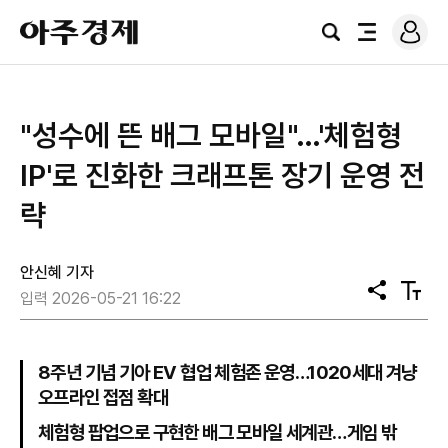
로
아
그
검
전
주
인
색
체
경
메
제
뉴
"성수에 뜬 배그 모바일"…'체험형
IP'로 진화한 크래프톤 장기 운영 전
략
안신혜 기자
공
텍
입력 2026-05-21 16:22
유
스
트
크
기
8주년 기념 기아 EV 협업 체험존 운영…1020세대 겨냥
오프라인 접점 확대
체험형 팝업으로 구현한 배그 모바일 세계관…게임 밖