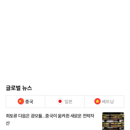
글로벌 뉴스
중국
일본
베트남
희토류 다음은 광모듈…중국이 움켜쥔 새로운 전략자
산