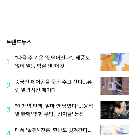
트렌드뉴스
"다음 주 기온 뚝 떨어진다"…태풍도
1
없이 열돔 박살 낸 '이것'
중국산 에어콘을 웃돈 주고 산다...유
2
럽 열광시킨 메이디
"이재명 탄핵, 얼마 안 남았다"...'윤석
3
열 탄핵' 맞힌 무당, '성지글' 등장
태풍 '돌핀'·'찬홈' 한반도 빗겨간다…
4