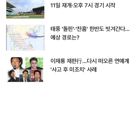
11일 재개·오후 7시 경기 시작
태풍 '돌핀'·'찬홈' 한반도 빗겨간다…
예상 경로는?
이재룡 재판行…다시 떠오른 연예계
'사고 후 미조치' 사례