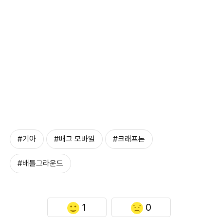
#기아
#배그 모바일
#크래프톤
#배틀그라운드
1
0