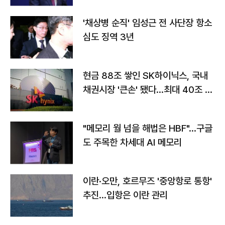
'채상병 순직' 임성근 전 사단장 항소
심도 징역 3년
현금 88조 쌓인 SK하이닉스, 국내
채권시장 '큰손' 됐다…최대 40조 투
자
"메모리 월 넘을 해법은 HBF"…구글
도 주목한 차세대 AI 메모리
이란·오만, 호르무즈 '중앙항로 통항'
추진…입항은 이란 관리