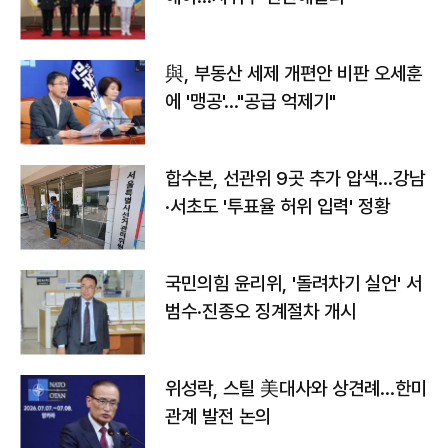
與, 부동산 세제 개편안 비판 오세훈
에 '맹공'…"공급 억제기"
합수본, 선관위 9곳 추가 압색…강남
·서초도 '투표율 허위 입력' 정황
국민의힘 윤리위, '돌려차기 실언' 서
범수·진종오 징계절차 개시
위성락, 스틸 美대사와 상견례…한미
관계 발전 논의