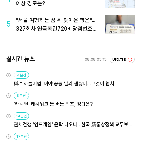
예상 경로는?
"서울 여행하는 꿈 뒤 찾아온 행운"…
5
327회차 연금복권720+ 당첨번호조
회 주목
실시간 뉴스
08.08 05:15
UPDATE
4분전
與 "'하늘이법' 여야 공동 발의 괜찮아…그것이 협치"
9분전
'캐시딜' 캐시워크 돈 버는 퀴즈, 정답은?
14분전
관세전쟁 '엔드게임' 윤곽 나오나…한국 新통상정책 교두보 활
용해야
17분전