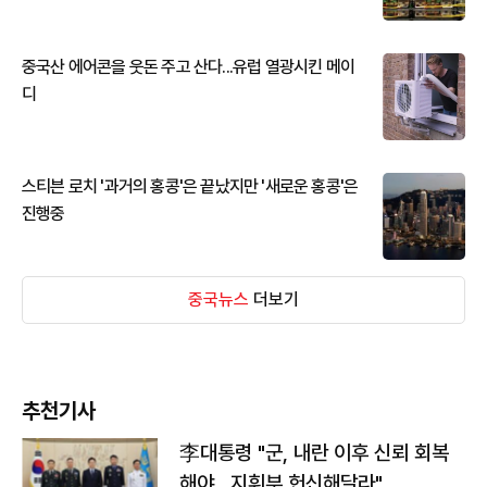
중국산 에어콘을 웃돈 주고 산다...유럽 열광시킨 메이
디
스티븐 로치 '과거의 홍콩'은 끝났지만 '새로운 홍콩'은
진행중
중국뉴스
더보기
추천기사
李대통령 "군, 내란 이후 신뢰 회복
해야…지휘부 헌신해달라"