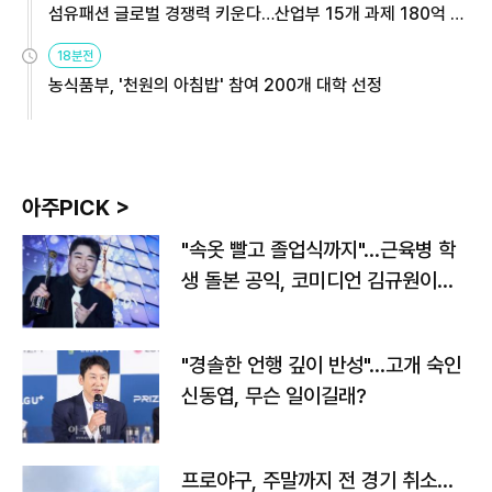
섬유패션 글로벌 경쟁력 키운다…산업부 15개 과제 180억 지
원
18분전
농식품부, '천원의 아침밥' 참여 200개 대학 선정
아주PICK >
"속옷 빨고 졸업식까지"…근육병 학
생 돌본 공익, 코미디언 김규원이었
다
"경솔한 언행 깊이 반성"…고개 숙인
신동엽, 무슨 일이길래?
프로야구, 주말까지 전 경기 취소…