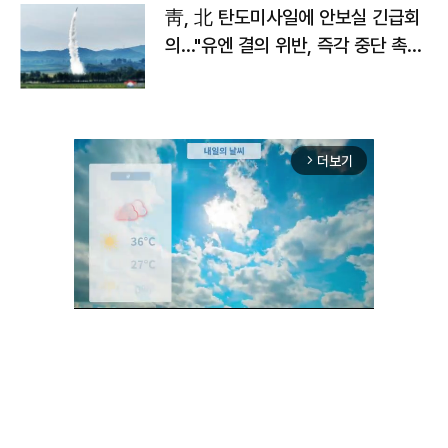
靑, 北 탄도미사일에 안보실 긴급회
의…"유엔 결의 위반, 즉각 중단 촉
구"
더보기
arrow_forward_ios
Unmute