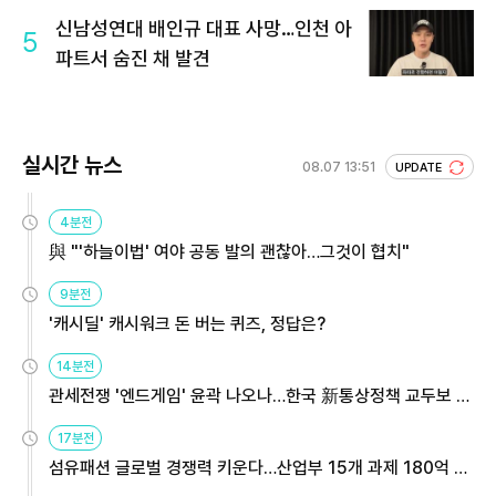
신남성연대 배인규 대표 사망…인천 아
5
파트서 숨진 채 발견
실시간 뉴스
08.07 13:51
UPDATE
4분전
與 "'하늘이법' 여야 공동 발의 괜찮아…그것이 협치"
9분전
'캐시딜' 캐시워크 돈 버는 퀴즈, 정답은?
14분전
관세전쟁 '엔드게임' 윤곽 나오나…한국 新통상정책 교두보 활
용해야
17분전
섬유패션 글로벌 경쟁력 키운다…산업부 15개 과제 180억 지
원