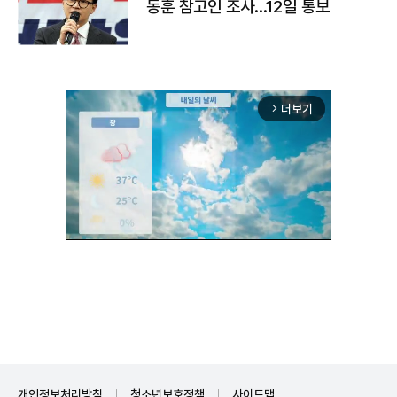
동훈 참고인 조사...12일 통보
더보기
arrow_forward_ios
Unmute
개인정보처리방침
청소년보호정책
사이트맵