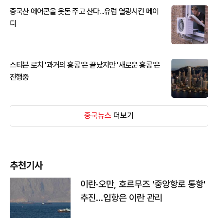
중국산 에어콘을 웃돈 주고 산다...유럽 열광시킨 메이
디
스티븐 로치 '과거의 홍콩'은 끝났지만 '새로운 홍콩'은
진행중
중국뉴스
더보기
추천기사
이란·오만, 호르무즈 '중앙항로 통항'
추진…입항은 이란 관리