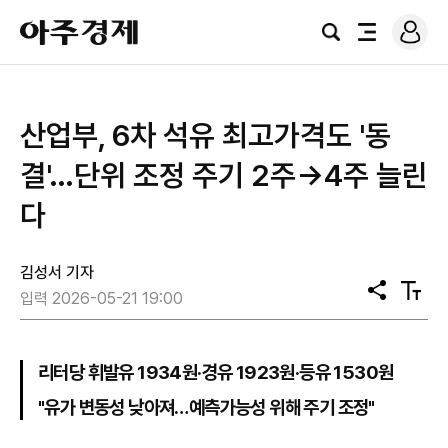
로
아
그
검
전
주
인
색
체
경
메
제
뉴
산업부, 6차 석유 최고가격도 '동
결'…단위 조정 주기 2주→4주 늘린
다
김성서 기자
공
텍
입력 2026-05-21 19:00
유
스
트
크
기
리터당 휘발유 1934원·경유 1923원·등유 1530원
"유가 변동성 낮아져…예측가능성 위해 주기 조정"