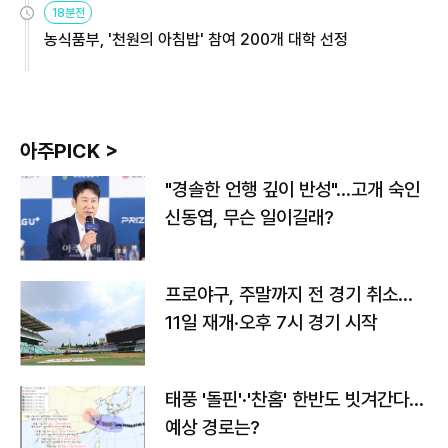
18분전
농식품부, '천원의 아침밥' 참여 200개 대학 선정
아주PICK >
"경솔한 언행 깊이 반성"…고개 숙인
신동엽, 무슨 일이길래?
프로야구, 주말까지 전 경기 취소…
11일 재개·오후 7시 경기 시작
태풍 '돌핀'·'찬홈' 한반도 빗겨간다…
예상 경로는?