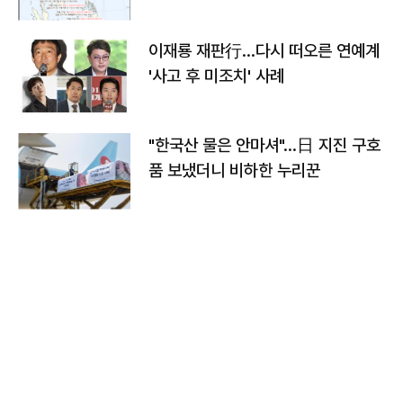
이재룡 재판行…다시 떠오른 연예계
'사고 후 미조치' 사례
"한국산 물은 안마셔"…日 지진 구호
품 보냈더니 비하한 누리꾼