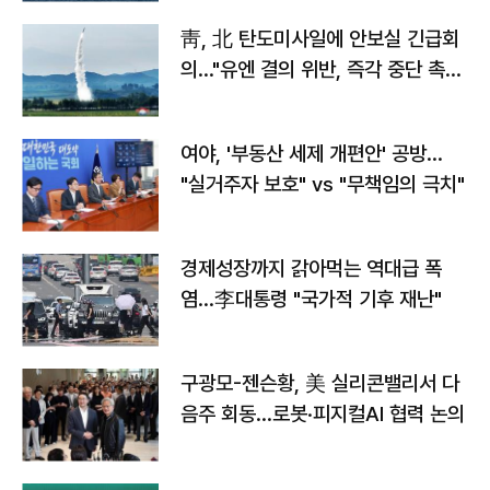
靑, 北 탄도미사일에 안보실 긴급회
의…"유엔 결의 위반, 즉각 중단 촉
구"
여야, '부동산 세제 개편안' 공방…
"실거주자 보호" vs "무책임의 극치"
경제성장까지 갉아먹는 역대급 폭
염…李대통령 "국가적 기후 재난"
구광모-젠슨황, 美 실리콘밸리서 다
음주 회동…로봇·피지컬AI 협력 논의