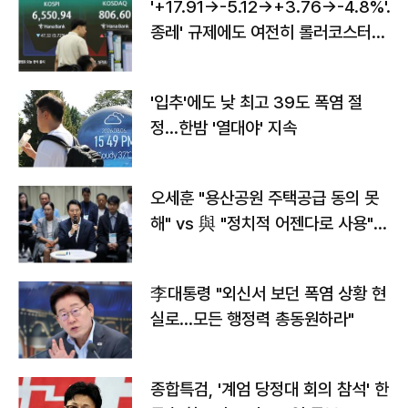
'+17.91→-5.12→+3.76→-4.8%'…'
종레' 규제에도 여전히 롤러코스터
타는 코스피
'입추'에도 낮 최고 39도 폭염 절
정…한밤 '열대야' 지속
오세훈 "용산공원 주택공급 동의 못
해" vs 與 "정치적 어젠다로 사용"
맞불
李대통령 "외신서 보던 폭염 상황 현
실로…모든 행정력 총동원하라"
종합특검, '계엄 당정대 회의 참석' 한