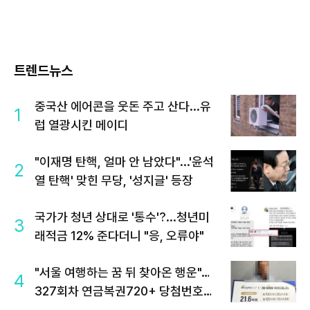
트렌드뉴스
중국산 에어콘을 웃돈 주고 산다...유
1
럽 열광시킨 메이디
"이재명 탄핵, 얼마 안 남았다"...'윤석
2
열 탄핵' 맞힌 무당, '성지글' 등장
국가가 청년 상대로 '통수'?...청년미
3
래적금 12% 준다더니 "응, 오류야"
"서울 여행하는 꿈 뒤 찾아온 행운"…
4
327회차 연금복권720+ 당첨번호조
회 주목