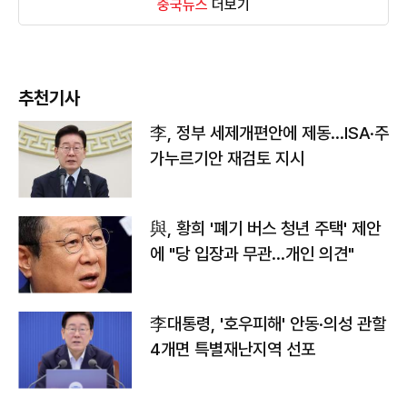
중국뉴스
더보기
추천기사
李, 정부 세제개편안에 제동…ISA·주
가누르기안 재검토 지시
與, 황희 '폐기 버스 청년 주택' 제안
에 "당 입장과 무관…개인 의견"
李대통령, '호우피해' 안동·의성 관할
4개면 특별재난지역 선포