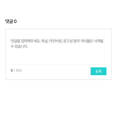
댓글
0
0
/ 300
등록