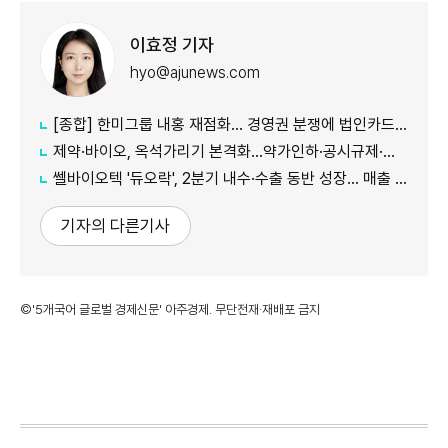
이효정 기자
hyo@ajunews.com
[종합] 한미그룹 내홍 재점화… 경영권 분쟁에 법인카드 의혹까지 '악재 지속'
제약·바이오, 옥석가리기 본격화…약가인하·공시규제·투자위축까지 '삼중고'
쎌바이오텍 '듀오락', 2분기 내수·수출 동반 성장… 매출 158억원
기자의 다른기사
©'5개국어 글로벌 경제신문' 아주경제. 무단전재·재배포 금지