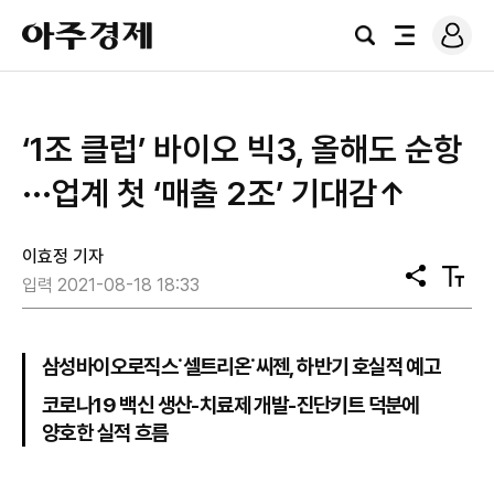
로
아
그
검
전
주
인
색
체
경
메
제
뉴
‘1조 클럽’ 바이오 빅3, 올해도 순항
···업계 첫 ‘매출 2조’ 기대감↑
이효정 기자
공
텍
입력 2021-08-18 18:33
유
스
트
크
기
삼성바이오로직스˙셀트리온˙씨젠, 하반기 호실적 예고
코로나19 백신 생산-치료제 개발-진단키트 덕분에
양호한 실적 흐름