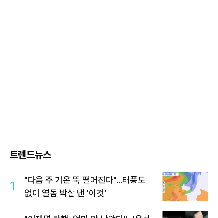
트렌드뉴스
"다음 주 기온 뚝 떨어진다"…태풍도
1
없이 열돔 박살 낸 '이것'