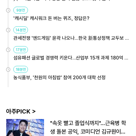
9분전
'캐시딜' 캐시워크 돈 버는 퀴즈, 정답은?
14분전
관세전쟁 '엔드게임' 윤곽 나오나…한국 新통상정책 교두보 활
용해야
17분전
섬유패션 글로벌 경쟁력 키운다…산업부 15개 과제 180억 지
원
18분전
농식품부, '천원의 아침밥' 참여 200개 대학 선정
아주PICK >
"속옷 빨고 졸업식까지"…근육병 학
생 돌본 공익, 코미디언 김규원이었