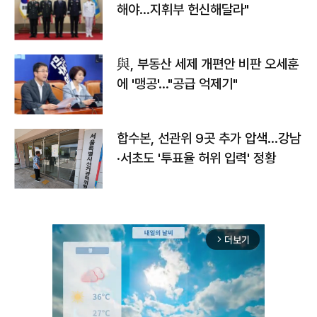
해야…지휘부 헌신해달라"
與, 부동산 세제 개편안 비판 오세훈
에 '맹공'…"공급 억제기"
합수본, 선관위 9곳 추가 압색…강남
·서초도 '투표율 허위 입력' 정황
더보기
arrow_forward_ios