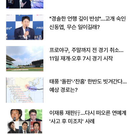
다
"경솔한 언행 깊이 반성"…고개 숙인
신동엽, 무슨 일이길래?
프로야구, 주말까지 전 경기 취소…
11일 재개·오후 7시 경기 시작
태풍 '돌핀'·'찬홈' 한반도 빗겨간다…
예상 경로는?
이재룡 재판行…다시 떠오른 연예계
'사고 후 미조치' 사례