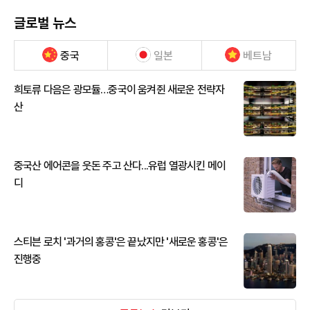
글로벌 뉴스
중국
일본
베트남
희토류 다음은 광모듈…중국이 움켜쥔 새로운 전략자
산
중국산 에어콘을 웃돈 주고 산다...유럽 열광시킨 메이
디
스티븐 로치 '과거의 홍콩'은 끝났지만 '새로운 홍콩'은
진행중