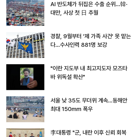
AI 반도체가 뒤집은 수출 순위…韓·
대만, 사상 첫 日 추월
경찰, 9월부터 '제 가족 사건' 못 맡는
다…수사인력 881명 보강
"이란 지도부 내 최고지도자 모즈타
바 위독설 확산"
서울 낮 35도 무더위 계속…동해안
최대 150㎜ 폭우
李대통령 "군, 내란 이후 신뢰 회복