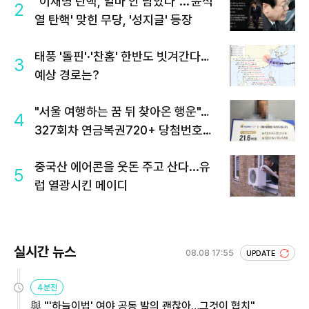
"이재명 탄핵, 얼마 안 남았다"...'윤석
2
열 탄핵' 맞힌 무당, '성지글' 등장
태풍 '돌핀'·'찬홈' 한반도 빗겨간다…
3
예상 경로는?
"서울 여행하는 꿈 뒤 찾아온 행운"…
4
327회차 연금복권720+ 당첨번호조
회 주목
중국산 에어콘을 웃돈 주고 산다...유
5
럽 열광시킨 메이디
실시간 뉴스
08.08 17:55
UPDATE
4분전
與 "'하늘이법' 여야 공동 발의 괜찮아…그것이 협치"