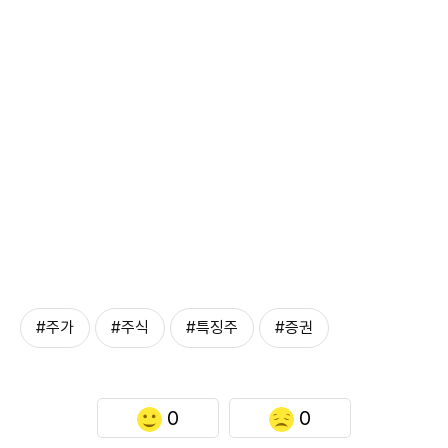
#주가
#주식
#특징주
#증권
0
0