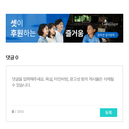
댓글
0
0
/ 300
등록