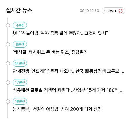
실시간 뉴스
08.10 18:59
UPDATE
4분전
與 "'하늘이법' 여야 공동 발의 괜찮아…그것이 협치"
9분전
'캐시딜' 캐시워크 돈 버는 퀴즈, 정답은?
14분전
관세전쟁 '엔드게임' 윤곽 나오나…한국 新통상정책 교두보 활
용해야
17분전
섬유패션 글로벌 경쟁력 키운다…산업부 15개 과제 180억 지
원
18분전
농식품부, '천원의 아침밥' 참여 200개 대학 선정