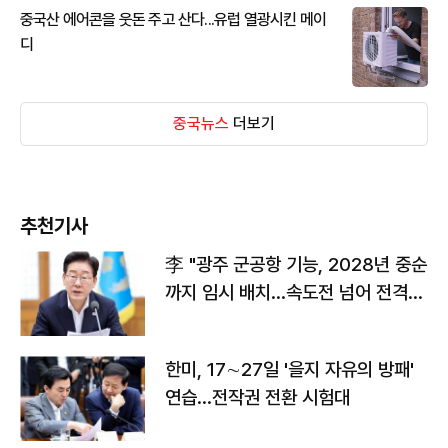
중국산 에어콘을 웃돈 주고 산다...유럽 열광시킨 메이
디
중국뉴스
더보기
추천기사
李 "광주 군공항 기능, 2028년 중순
까지 임시 배치…속도전 넘어 전격
전"
한미, 17∼27일 '을지 자유의 방패'
연습…전작권 전환 시험대