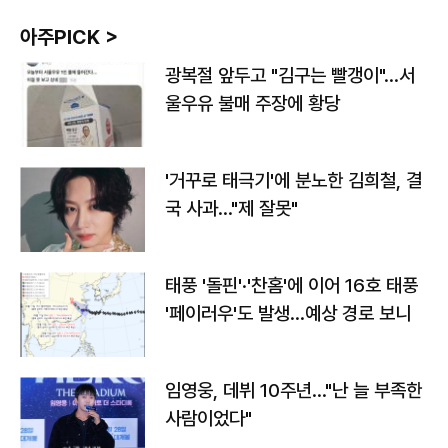
아주PICK >
광복절 앞두고 "김구는 빨갱이"…서
울우유 불매 주장에 황당
'거꾸로 태극기'에 분노한 김희철, 결
국 사과…"제 잘못"
태풍 '돌핀'·'찬홈'에 이어 16호 태풍
'페이러우'도 발생…예상 경로 보니
임영웅, 데뷔 10주년…"난 늘 부족한
사람이었다"