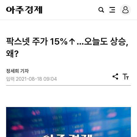
로
아
그
검
전
주
인
색
체
경
메
제
뉴
팍스넷 주가 15%↑…오늘도 상승,
왜?
정세희 기자
공
텍
입력 2021-08-18 09:04
유
스
트
크
기