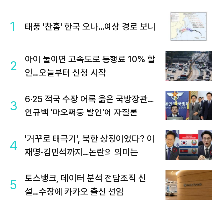
1
태풍 '찬홈' 한국 오나…예상 경로 보니
아이 둘이면 고속도로 통행료 10% 할
2
인…오늘부터 신청 시작
6·25 적국 수장 어록 읊은 국방장관…
3
안규백 '마오쩌둥 발언'에 자질론
'거꾸로 태극기', 북한 상징이었다? 이
4
재명·김민석까지…논란의 의미는
토스뱅크, 데이터 분석 전담조직 신
5
설…수장에 카카오 출신 선임