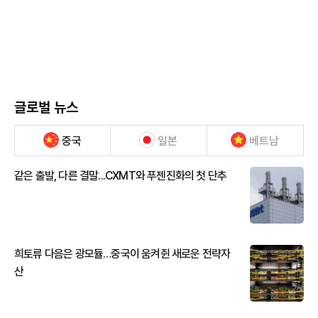
글로벌 뉴스
중국
일본
베트남
같은 출발, 다른 결말...CXMT와 푸젠진화의 첫 단추
희토류 다음은 광모듈…중국이 움켜쥔 새로운 전략자
산