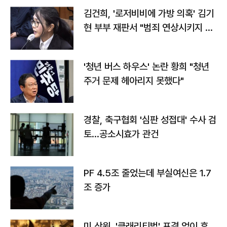
김건희, '로저비비에 가방 의혹' 김기
현 부부 재판서 "범죄 연상시키지 말
라"
'청년 버스 하우스' 논란 황희 "청년
주거 문제 헤아리지 못했다"
경찰, 축구협회 '심판 성접대' 수사 검
토…공소시효가 관건
PF 4.5조 줄었는데 부실여신은 1.7
조 증가
미 상원, '클래리티법' 표결 없이 휴