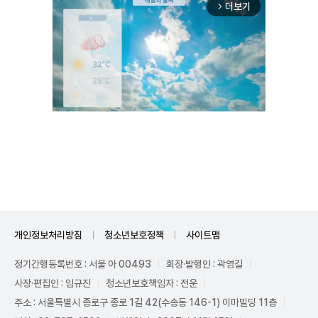
더보기
arrow_forward_ios
Unmute
개인정보처리방침
청소년보호정책
사이트맵
정기간행등록번호 : 서울 아 00493
회장·발행인 : 곽영길
사장·편집인 : 임규진
청소년보호책임자 : 전운
주소 : 서울특별시 종로구 종로 1길 42(수송동 146-1) 이마빌딩 11층