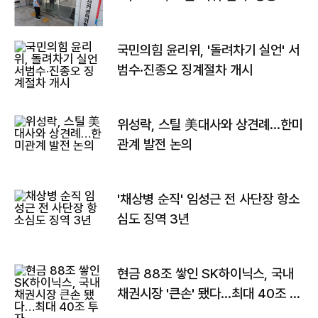
국민의힘 윤리위, '돌려차기 실언' 서
범수·진종오 징계절차 개시
위성락, 스틸 美대사와 상견례…한미
관계 발전 논의
'채상병 순직' 임성근 전 사단장 항소
심도 징역 3년
현금 88조 쌓인 SK하이닉스, 국내
채권시장 '큰손' 됐다…최대 40조 투
자