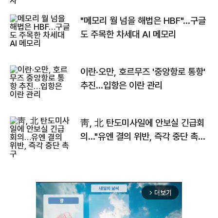
"메모리 월 넘을 해법은 HBF"…구글
도 주목한 차세대 AI 메모리
이란·오만, 호르무즈 '중앙항로 통항'
추진…입항은 이란 관리
靑, 北 탄도미사일에 안보실 긴급회
의…"유엔 결의 위반, 즉각 중단 촉
구"
더보기
arrow_forward_ios