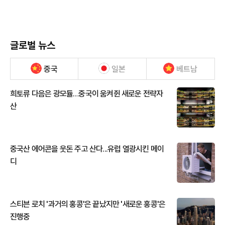
글로벌 뉴스
중국
일본
베트남
희토류 다음은 광모듈…중국이 움켜쥔 새로운 전략자
산
중국산 에어콘을 웃돈 주고 산다...유럽 열광시킨 메이
디
스티븐 로치 '과거의 홍콩'은 끝났지만 '새로운 홍콩'은
진행중