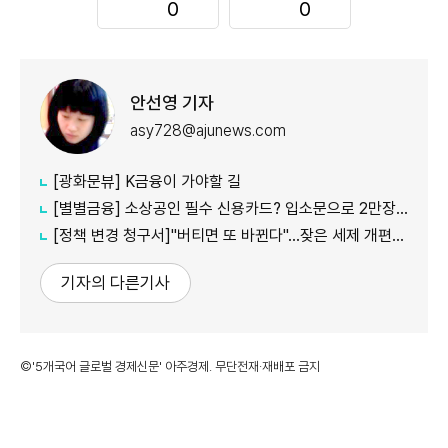
0
0
안선영 기자
asy728@ajunews.com
[광화문뷰] K금융이 가야할 길
[별별금융] 소상공인 필수 신용카드? 입소문으로 2만장 발급
[정책 변경 청구서]"버티면 또 바뀐다"…잦은 세제 개편이 키운 '학습 효과'
기자의 다른기사
©'5개국어 글로벌 경제신문' 아주경제. 무단전재·재배포 금지