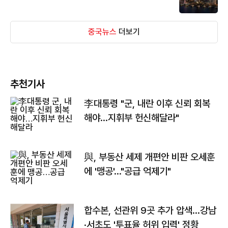
중국뉴스
더보기
추천기사
李대통령 "군, 내란 이후 신뢰 회복
해야…지휘부 헌신해달라"
與, 부동산 세제 개편안 비판 오세훈
에 '맹공'…"공급 억제기"
합수본, 선관위 9곳 추가 압색…강남
·서초도 '투표율 허위 입력' 정황