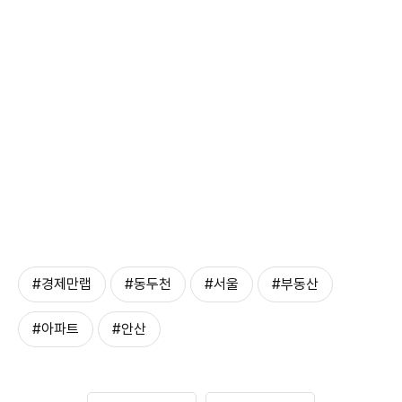
#경제만랩
#동두천
#서울
#부동산
#아파트
#안산