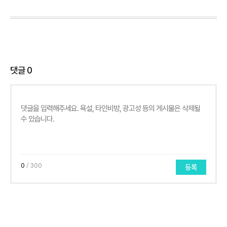
댓글
0
0
/ 300
등록