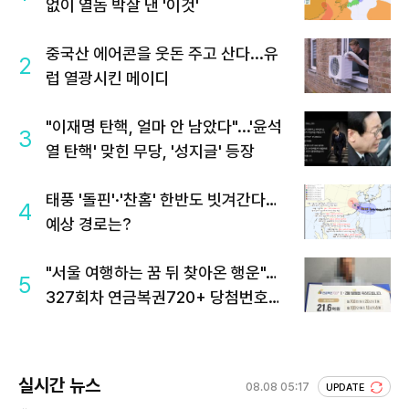
없이 열돔 박살 낸 '이것'
중국산 에어콘을 웃돈 주고 산다...유
2
럽 열광시킨 메이디
"이재명 탄핵, 얼마 안 남았다"...'윤석
3
열 탄핵' 맞힌 무당, '성지글' 등장
태풍 '돌핀'·'찬홈' 한반도 빗겨간다…
4
예상 경로는?
"서울 여행하는 꿈 뒤 찾아온 행운"…
5
327회차 연금복권720+ 당첨번호조
회 주목
실시간 뉴스
08.08 05:17
UPDATE