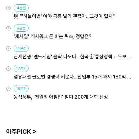
4분전
與 "'하늘이법' 여야 공동 발의 괜찮아…그것이 협치"
9분전
'캐시딜' 캐시워크 돈 버는 퀴즈, 정답은?
14분전
관세전쟁 '엔드게임' 윤곽 나오나…한국 新통상정책 교두보 활
용해야
17분전
섬유패션 글로벌 경쟁력 키운다…산업부 15개 과제 180억 지
원
18분전
농식품부, '천원의 아침밥' 참여 200개 대학 선정
아주PICK >