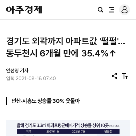
로
아
그
검
전
주
인
색
체
경
메
제
뉴
경기도 외곽까지 아파트값 '펄펄'…
동두천시 6개월 만에 35.4%↑
안선영 기자
공
텍
입력 2021-08-18 07:40
유
스
트
크
기
안산·시흥도 상승률 30% 웃돌아