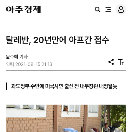
로
아
그
검
전
주
인
색
체
경
메
제
뉴
탈레반, 20년만에 아프간 접수
윤주혜 기자
공
텍
입력 2021-08-15 21:13
유
스
트
크
기
과도정부 수반에 미국시민 출신 전 내무장관 내정될듯