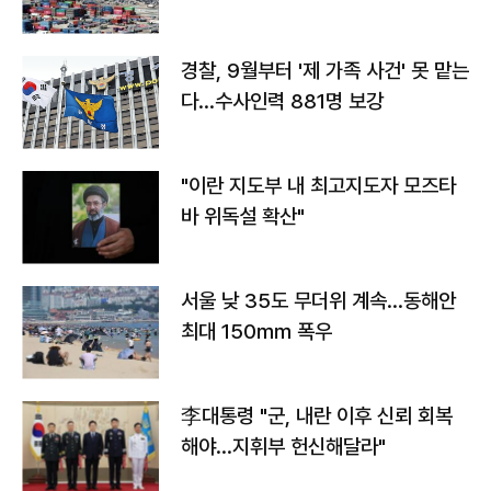
경찰, 9월부터 '제 가족 사건' 못 맡는
다…수사인력 881명 보강
"이란 지도부 내 최고지도자 모즈타
바 위독설 확산"
서울 낮 35도 무더위 계속…동해안
최대 150㎜ 폭우
李대통령 "군, 내란 이후 신뢰 회복
해야…지휘부 헌신해달라"