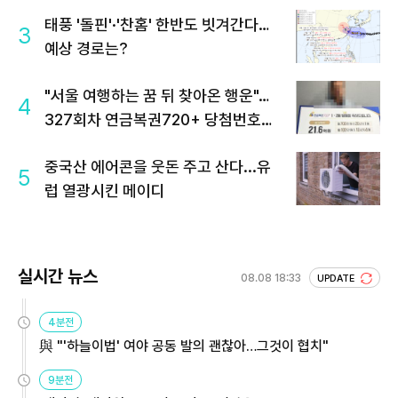
태풍 '돌핀'·'찬홈' 한반도 빗겨간다…
3
예상 경로는?
"서울 여행하는 꿈 뒤 찾아온 행운"…
4
327회차 연금복권720+ 당첨번호조
회 주목
중국산 에어콘을 웃돈 주고 산다...유
5
럽 열광시킨 메이디
실시간 뉴스
08.08 18:33
UPDATE
4분전
與 "'하늘이법' 여야 공동 발의 괜찮아…그것이 협치"
9분전