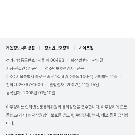
Unmute
개인정보처리방침
청소년보호정책
사이트맵
정기간행등록번호 : 서울 아 00493
회장·발행인 : 곽영길
사장·편집인 : 임규진
청소년보호책임자 : 전운
주소 : 서울특별시 종로구 종로 1길 42(수송동 146-1) 이마빌딩 11층
전화 : 02-767-1500
발행일자 : 2007년 11월 15일
등록일자 : 2008년 01월10일
아주경제는 인터넷신문윤리위원회 윤리강령을 준수합니다. 아주경제의 모든
콘텐츠(기사)는 저작권법의 보호를 받으며, 무단전재, 복사, 배포 등을 금지합
니다.