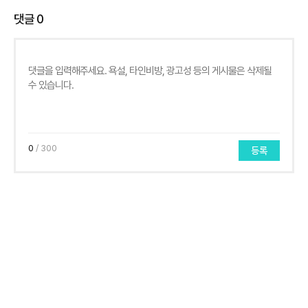
댓글
0
0
/ 300
등록