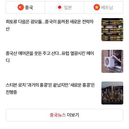
중국
일본
베트남
희토류 다음은 광모듈…중국이 움켜쥔 새로운 전략자
산
중국산 에어콘을 웃돈 주고 산다...유럽 열광시킨 메이
디
스티븐 로치 '과거의 홍콩'은 끝났지만 '새로운 홍콩'은
진행중
중국뉴스
더보기