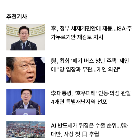
추천기사
李, 정부 세제개편안에 제동…ISA·주
가누르기안 재검토 지시
與, 황희 '폐기 버스 청년 주택' 제안
에 "당 입장과 무관…개인 의견"
李대통령, '호우피해' 안동·의성 관할
4개면 특별재난지역 선포
AI 반도체가 뒤집은 수출 순위…韓·
대만, 사상 첫 日 추월