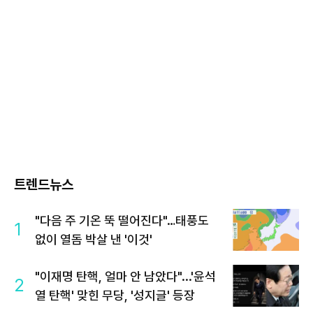
트렌드뉴스
"다음 주 기온 뚝 떨어진다"…태풍도
1
없이 열돔 박살 낸 '이것'
"이재명 탄핵, 얼마 안 남았다"...'윤석
2
열 탄핵' 맞힌 무당, '성지글' 등장