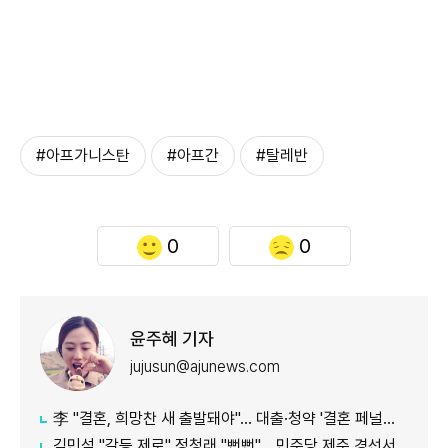
#아프가니스탄
#아프간
#탈레반
0
0
윤주혜 기자
jujusun@ajunews.com
李 "결혼, 희망찬 새 출발돼야"… 대출·청약 '결혼 페널티' 손본다
김민석 "갈등 제로" 정청래 "뻔뻔"… 민주당 제주 경선서 격돌