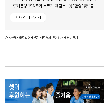
李대통령 'ISA·주가 누르기' 재검토…與 "환영" 野 "졸속 국정"
기자의 다른기사
©'5개국어 글로벌 경제신문' 아주경제. 무단전재·재배포 금지