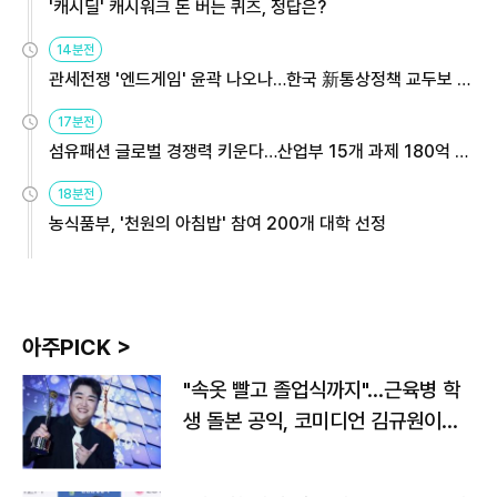
'캐시딜' 캐시워크 돈 버는 퀴즈, 정답은?
14분전
관세전쟁 '엔드게임' 윤곽 나오나…한국 新통상정책 교두보 활
용해야
17분전
섬유패션 글로벌 경쟁력 키운다…산업부 15개 과제 180억 지
원
18분전
농식품부, '천원의 아침밥' 참여 200개 대학 선정
아주PICK >
"속옷 빨고 졸업식까지"…근육병 학
생 돌본 공익, 코미디언 김규원이었
다