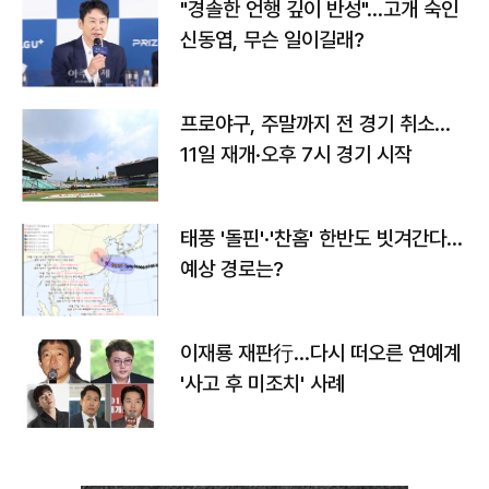
"경솔한 언행 깊이 반성"…고개 숙인
신동엽, 무슨 일이길래?
프로야구, 주말까지 전 경기 취소…
11일 재개·오후 7시 경기 시작
태풍 '돌핀'·'찬홈' 한반도 빗겨간다…
예상 경로는?
이재룡 재판行…다시 떠오른 연예계
'사고 후 미조치' 사례