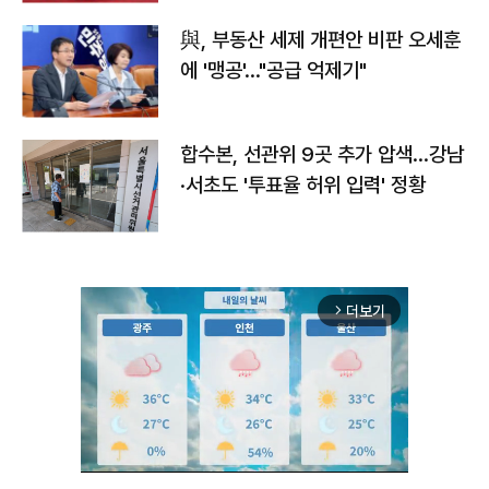
與, 부동산 세제 개편안 비판 오세훈
에 '맹공'…"공급 억제기"
합수본, 선관위 9곳 추가 압색…강남
·서초도 '투표율 허위 입력' 정황
더보기
arrow_forward_ios