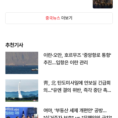
중국뉴스
더보기
추천기사
이란·오만, 호르무즈 '중앙항로 통항'
추진…입항은 이란 관리
靑, 北 탄도미사일에 안보실 긴급회
의…"유엔 결의 위반, 즉각 중단 촉
구"
여야, '부동산 세제 개편안' 공방…
"실거주자 보호" vs "무책임의 극치"