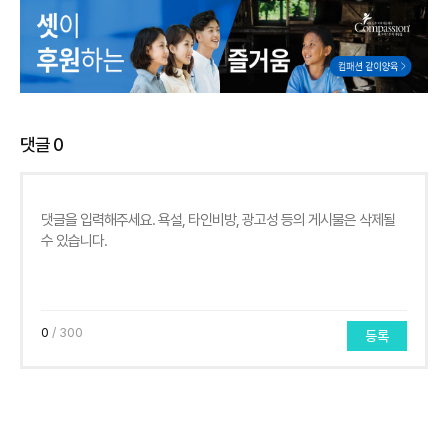
댓글
0
0
/ 300
등록