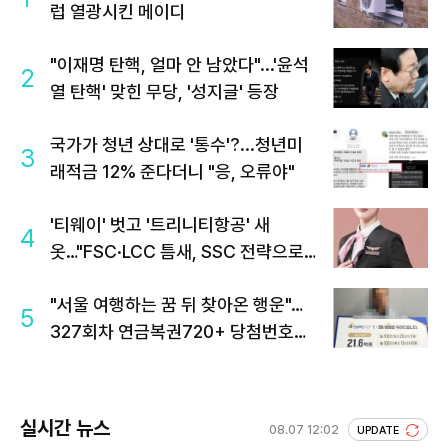
럽 열광시킨 메이디
"이재명 탄핵, 얼마 안 남았다"...'윤석
2
열 탄핵' 맞힌 무당, '성지글' 등장
국가가 청년 상대로 '통수'?...청년미
3
래적금 12% 준다더니 "응, 오류야"
'티웨이' 벗고 '트리니티항공' 새
4
옷…"FSC·LCC 틈새, SSC 전략으로
공략"
"서울 여행하는 꿈 뒤 찾아온 행운"…
5
327회차 연금복권720+ 당첨번호조
회 주목
실시간 뉴스
08.07 12:02
UPDATE