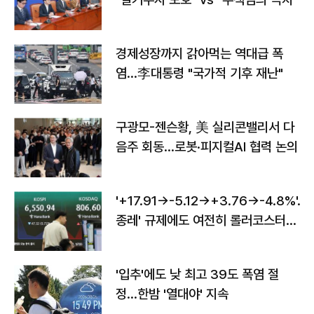
경제성장까지 갉아먹는 역대급 폭
염…李대통령 "국가적 기후 재난"
구광모-젠슨황, 美 실리콘밸리서 다
음주 회동…로봇·피지컬AI 협력 논의
'+17.91→-5.12→+3.76→-4.8%'…'
종레' 규제에도 여전히 롤러코스터
타는 코스피
'입추'에도 낮 최고 39도 폭염 절
정…한밤 '열대야' 지속