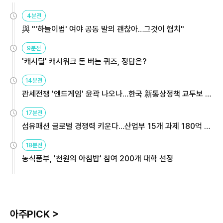
4분전
與 "'하늘이법' 여야 공동 발의 괜찮아…그것이 협치"
9분전
'캐시딜' 캐시워크 돈 버는 퀴즈, 정답은?
14분전
관세전쟁 '엔드게임' 윤곽 나오나…한국 新통상정책 교두보 활
용해야
17분전
섬유패션 글로벌 경쟁력 키운다…산업부 15개 과제 180억 지
원
18분전
농식품부, '천원의 아침밥' 참여 200개 대학 선정
아주PICK >