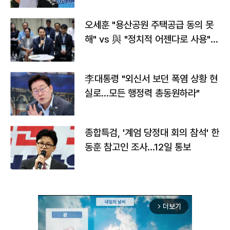
오세훈 "용산공원 주택공급 동의 못
해" vs 與 "정치적 어젠다로 사용"
맞불
李대통령 "외신서 보던 폭염 상황 현
실로…모든 행정력 총동원하라"
종합특검, '계엄 당정대 회의 참석' 한
동훈 참고인 조사...12일 통보
더보기
arrow_forward_ios