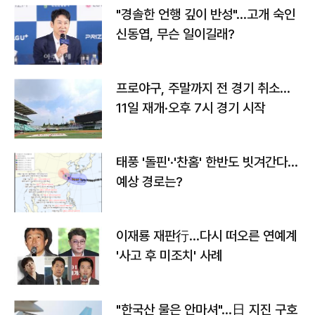
"경솔한 언행 깊이 반성"…고개 숙인
신동엽, 무슨 일이길래?
프로야구, 주말까지 전 경기 취소…
11일 재개·오후 7시 경기 시작
태풍 '돌핀'·'찬홈' 한반도 빗겨간다…
예상 경로는?
이재룡 재판行…다시 떠오른 연예계
'사고 후 미조치' 사례
"한국산 물은 안마셔"…日 지진 구호