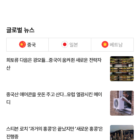
글로벌 뉴스
중국
일본
베트남
희토류 다음은 광모듈…중국이 움켜쥔 새로운 전략자
산
중국산 에어콘을 웃돈 주고 산다...유럽 열광시킨 메이
디
스티븐 로치 '과거의 홍콩'은 끝났지만 '새로운 홍콩'은
진행중