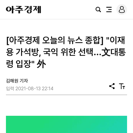
로
아
그
검
전
주
인
색
체
경
메
제
뉴
[아주경제 오늘의 뉴스 종합] "이재
용 가석방, 국익 위한 선택...文대통
령 입장" 外
김해원 기자
공
텍
입력 2021-08-13 22:14
유
스
트
크
기