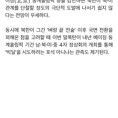
이징(北京) 동계올림픽 등을 감안하면 북한이 북·미
관계를 단절할 정도의 극단적 도발에 나서기 쉽지 않
다는 전망이 우세하다.
동시에 북한이 그간 '벼랑 끝 전술' 이후 국면 전환을
꾀해온 점을 고려할 때 이번 말폭탄이 내년 베이징 동
계올림픽 기간 남·북·미·중 4자 정상회의 개최를 통해
'빅딜'을 시도하려는 포석 아니냐는 관측도 제기된다.