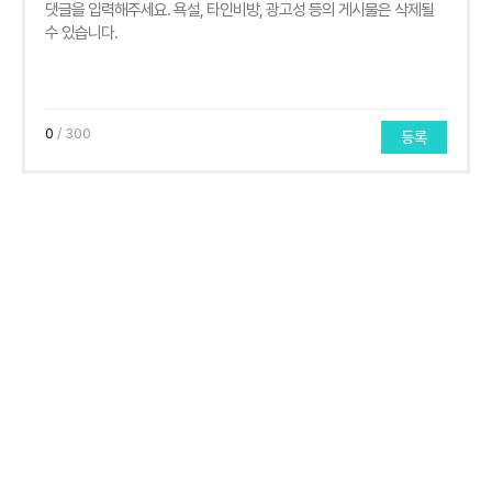
0
/ 300
등록