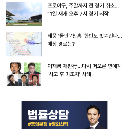
프로야구, 주말까지 전 경기 취소…
11일 재개·오후 7시 경기 시작
태풍 '돌핀'·'찬홈' 한반도 빗겨간다…
예상 경로는?
이재룡 재판行…다시 떠오른 연예계
'사고 후 미조치' 사례