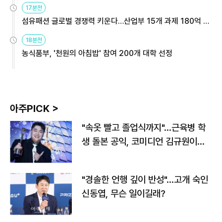
17분전
섬유패션 글로벌 경쟁력 키운다…산업부 15개 과제 180억 지
원
18분전
농식품부, '천원의 아침밥' 참여 200개 대학 선정
아주PICK >
"속옷 빨고 졸업식까지"…근육병 학
생 돌본 공익, 코미디언 김규원이었
다
"경솔한 언행 깊이 반성"…고개 숙인
신동엽, 무슨 일이길래?