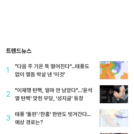
트렌드뉴스
"다음 주 기온 뚝 떨어진다"…태풍도
1
없이 열돔 박살 낸 '이것'
"이재명 탄핵, 얼마 안 남았다"...'윤석
2
열 탄핵' 맞힌 무당, '성지글' 등장
태풍 '돌핀'·'찬홈' 한반도 빗겨간다…
3
예상 경로는?