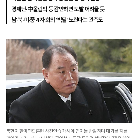
경제난·中올림픽 등 감안하면 도발 어려울 듯
남·북·미·중 4자 회의 '빅딜' 노린다는 관측도
북한이 한미연합훈련 사전연습 개시에 연이틀 반발하며 대가를 치를