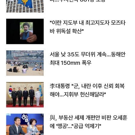
"이란 지도부 내 최고지도자 모즈타
바 위독설 확산"
서울 낮 35도 무더위 계속…동해안
최대 150㎜ 폭우
李대통령 "군, 내란 이후 신뢰 회복
해야…지휘부 헌신해달라"
與, 부동산 세제 개편안 비판 오세훈
에 '맹공'…"공급 억제기"