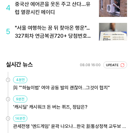
중국산 에어콘을 웃돈 주고 산다...유
4
럽 열광시킨 메이디
"서울 여행하는 꿈 뒤 찾아온 행운"…
5
327회차 연금복권720+ 당첨번호조
회 주목
실시간 뉴스
08.08 16:00
UPDATE
4분전
與 "'하늘이법' 여야 공동 발의 괜찮아…그것이 협치"
9분전
'캐시딜' 캐시워크 돈 버는 퀴즈, 정답은?
14분전
관세전쟁 '엔드게임' 윤곽 나오나…한국 新통상정책 교두보 활
용해야