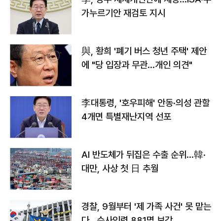
가누르기안 재검토 지시
與, 황희 '폐기 버스 청년 주택' 제안
에 "당 입장과 무관…개인 의견"
李대통령, '호우피해' 안동·의성 관할
4개면 특별재난지역 선포
AI 반도체가 뒤집은 수출 순위…韓·
대만, 사상 첫 日 추월
경찰, 9월부터 '제 가족 사건' 못 맡는
다…수사인력 881명 보강