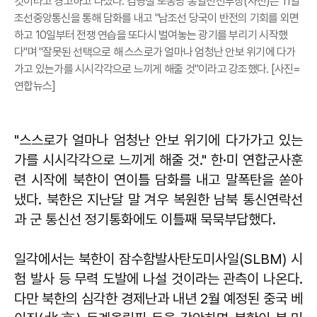
것이라고 경고하고 나섰다. 김영철 노동당 통일전선부장(사진)은 11일
조선중앙통신을 통해 담화를 내고 "남조선 당국이 반전의 기회를 외면
하고 10일부터 전쟁 연습을 또다시 벌여놓는 광기를 부리기 시작했
다"며 "잘못된 선택으로 해 스스로가 얼마나 엄청난 안보 위기에 다가
가고 있는가를 시시각각으로 느끼게 해줄 것"이라고 강조했다. [사진=
연합뉴스]
"스스로가 얼마나 엄청난 안보 위기에 다가가고 있는
가를 시시각각으로 느끼게 해줄 것."
한·미 연합군사훈
련 시작에 북한이 연이틀 담화를 내고 말폭탄을 쏟아
냈다. 북한은 지난달 말 겨우 복원한 남북 통신연락선
과 군 통신선 정기통화에도 이틀째 묵묵부답했다.
일각에서는 북한이 잠수함발사탄도미사일(SLBM) 시
험 발사 등 무력 도발에 나설 것이라는 관측이 나온다.
다만 북한의 심각한 경제난과 내년 2월 예정된 중국 베