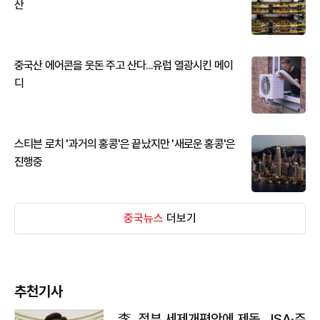
산
중국산 에어콘을 웃돈 주고 산다...유럽 열광시킨 메이
디
스티븐 로치 '과거의 홍콩'은 끝났지만 '새로운 홍콩'은
진행중
중국뉴스
더보기
추천기사
李, 정부 세제개편안에 제동…ISA·주