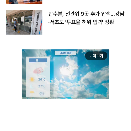
합수본, 선관위 9곳 추가 압색…강남
·서초도 '투표율 허위 입력' 정황
더보기
arrow_forward_ios
Unmute