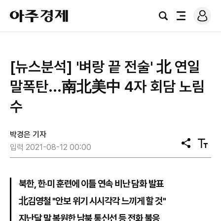
로
아
그
검
전
주
인
색
체
경
메
제
뉴
[뉴스분석] '벼랑 끝 전술' 北 연일
말폭탄...南北美中 4자 회담 노림
수
박경은 기자
공
텍
입력 2021-08-12 00:00
유
스
트
크
기
북한, 한·미 훈련에 이틀 연속 비난 담화 발표
北김영철 "안보 위기 시시각각 느끼게 할 것"
지난달 말 복원한 남북 통신선 등 전화 불응