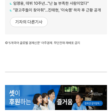
임영웅, 데뷔 10주년…"난 늘 부족한 사람이었다"
"광고주들이 찾아줘"…진태현, '이숙캠' 하차 후 근황 공개
기자의 다른기사
©'5개국어 글로벌 경제신문' 아주경제. 무단전재·재배포 금지