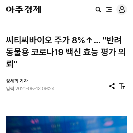
로
아
그
검
전
주
인
색
체
경
메
제
뉴
씨티씨바이오 주가 8%↑… "반려
동물용 코로나19 백신 효능 평가 의
뢰"
정세희 기자
공
텍
입력 2021-08-13 09:24
유
스
트
크
기