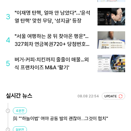
"이재명 탄핵, 얼마 안 남았다"...'윤석
3
열 탄핵' 맞힌 무당, '성지글' 등장
"서울 여행하는 꿈 뒤 찾아온 행운"…
4
327회차 연금복권720+ 당첨번호조
회 주목
버거·커피·치킨까지 줄줄이 매물…외
5
식 프랜차이즈 M&A '활기'
실시간 뉴스
08.08 22:54
UPDATE
4분전
與 "'하늘이법' 여야 공동 발의 괜찮아…그것이 협치"
9분전