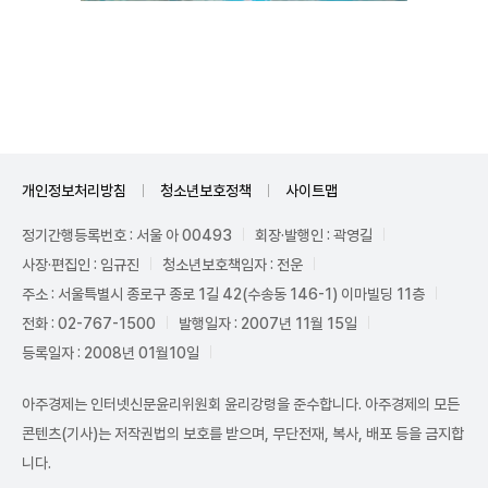
Unmute
개인정보처리방침
청소년보호정책
사이트맵
정기간행등록번호 : 서울 아 00493
회장·발행인 : 곽영길
사장·편집인 : 임규진
청소년보호책임자 : 전운
주소 : 서울특별시 종로구 종로 1길 42(수송동 146-1) 이마빌딩 11층
전화 : 02-767-1500
발행일자 : 2007년 11월 15일
등록일자 : 2008년 01월10일
아주경제는 인터넷신문윤리위원회 윤리강령을 준수합니다. 아주경제의 모든
콘텐츠(기사)는 저작권법의 보호를 받으며, 무단전재, 복사, 배포 등을 금지합
니다.