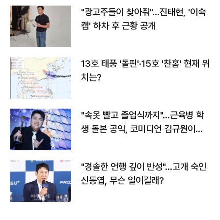
"광고주들이 찾아줘"…진태현, '이숙
캠' 하차 후 근황 공개
13호 태풍 '돌핀'·15호 '찬홈' 현재 위
치는?
"속옷 빨고 졸업식까지"…근육병 학
생 돌본 공익, 코미디언 김규원이었
다
"경솔한 언행 깊이 반성"…고개 숙인
신동엽, 무슨 일이길래?