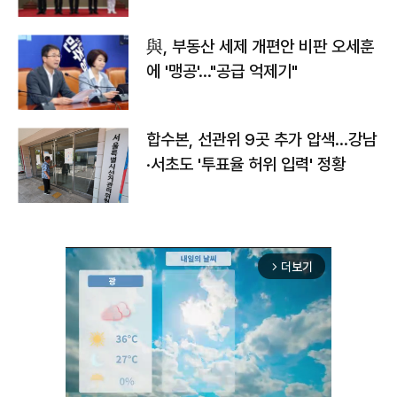
與, 부동산 세제 개편안 비판 오세훈
에 '맹공'…"공급 억제기"
합수본, 선관위 9곳 추가 압색…강남
·서초도 '투표율 허위 입력' 정황
더보기
arrow_forward_ios