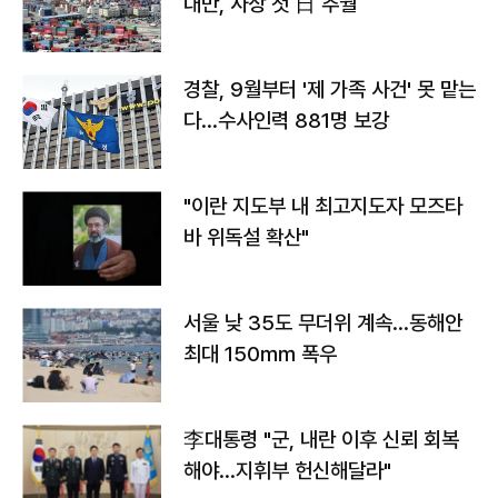
대만, 사상 첫 日 추월
경찰, 9월부터 '제 가족 사건' 못 맡는
다…수사인력 881명 보강
"이란 지도부 내 최고지도자 모즈타
바 위독설 확산"
서울 낮 35도 무더위 계속…동해안
최대 150㎜ 폭우
李대통령 "군, 내란 이후 신뢰 회복
해야…지휘부 헌신해달라"