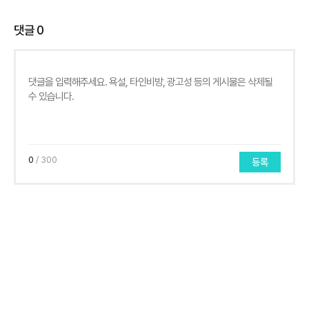
댓글
0
0
/ 300
등록