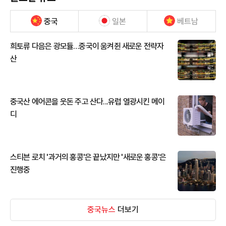
중국
일본
베트남
희토류 다음은 광모듈…중국이 움켜쥔 새로운 전략자
산
중국산 에어콘을 웃돈 주고 산다...유럽 열광시킨 메이
디
스티븐 로치 '과거의 홍콩'은 끝났지만 '새로운 홍콩'은
진행중
중국뉴스
더보기