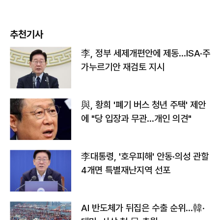
추천기사
李, 정부 세제개편안에 제동…ISA·주
가누르기안 재검토 지시
與, 황희 '폐기 버스 청년 주택' 제안
에 "당 입장과 무관…개인 의견"
李대통령, '호우피해' 안동·의성 관할
4개면 특별재난지역 선포
AI 반도체가 뒤집은 수출 순위…韓·