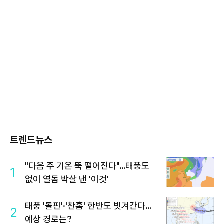
트렌드뉴스
"다음 주 기온 뚝 떨어진다"…태풍도
1
없이 열돔 박살 낸 '이것'
태풍 '돌핀'·'찬홈' 한반도 빗겨간다…
2
예상 경로는?