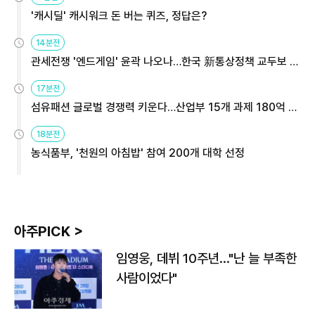
'캐시딜' 캐시워크 돈 버는 퀴즈, 정답은?
14분전
관세전쟁 '엔드게임' 윤곽 나오나…한국 新통상정책 교두보 활
용해야
17분전
섬유패션 글로벌 경쟁력 키운다…산업부 15개 과제 180억 지
원
18분전
농식품부, '천원의 아침밥' 참여 200개 대학 선정
아주PICK >
임영웅, 데뷔 10주년…"난 늘 부족한
사람이었다"