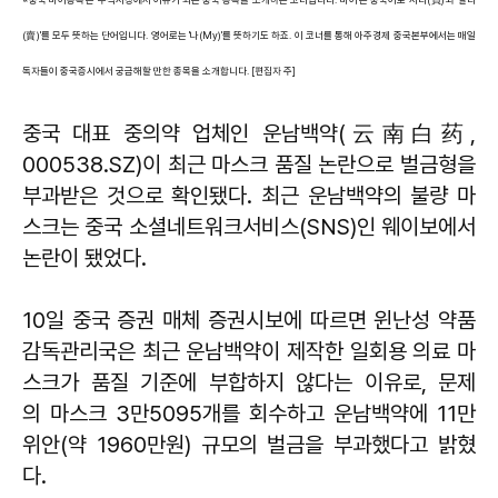
(賣)'를 모두 뜻하는 단어입니다. 영어로는 '나(My)'를 뜻하기도 하죠. 이 코너를 통해 아주경제 중국본부에서는 매일
독자들이 중국증시에서 궁금해할 만한 종목을 소개합니다. [편집자 주]
중국 대표 중의약 업체인 운남백약(云南白药,
000538.SZ)이 최근 마스크 품질 논란으로 벌금형을
부과받은 것으로 확인됐다. 최근 운남백약의 불량 마
스크는 중국 소셜네트워크서비스(SNS)인 웨이보에서
논란이 됐었다.
10일 중국 증권 매체 증권시보에 따르면 윈난성 약품
감독관리국은 최근 운남백약이 제작한 일회용 의료 마
스크가 품질 기준에 부합하지 않다는 이유로, 문제
의 마스크 3만5095개를 회수하고 운남백약에 11만
위안(약 1960만원) 규모의 벌금을 부과했다고 밝혔
다.