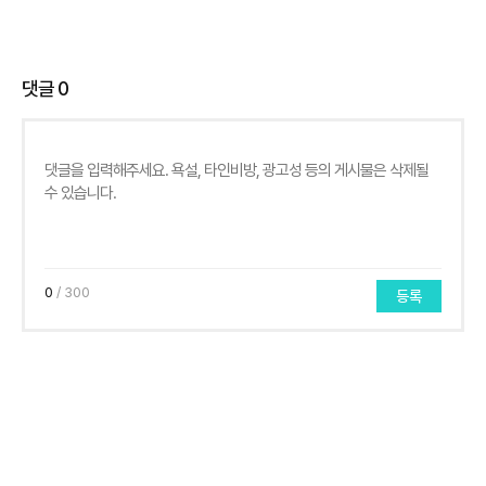
댓글
0
0
/ 300
등록