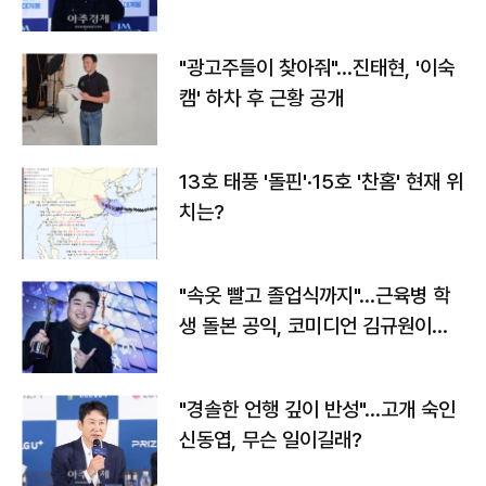
"광고주들이 찾아줘"…진태현, '이숙
캠' 하차 후 근황 공개
13호 태풍 '돌핀'·15호 '찬홈' 현재 위
치는?
"속옷 빨고 졸업식까지"…근육병 학
생 돌본 공익, 코미디언 김규원이었
다
"경솔한 언행 깊이 반성"…고개 숙인
신동엽, 무슨 일이길래?