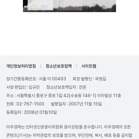
Unmute
개인정보처리방침
청소년보호정책
사이트맵
정기간행등록번호 : 서울 아 00493
회장·발행인 : 곽영길
사장·편집인 : 임규진
청소년보호책임자 : 전운
주소 : 서울특별시 종로구 종로 1길 42(수송동 146-1) 이마빌딩 11층
전화 : 02-767-1500
발행일자 : 2007년 11월 15일
등록일자 : 2008년 01월10일
아주경제는 인터넷신문윤리위원회 윤리강령을 준수합니다. 아주경제의 모든
콘텐츠(기사)는 저작권법의 보호를 받으며, 무단전재, 복사, 배포 등을 금지합