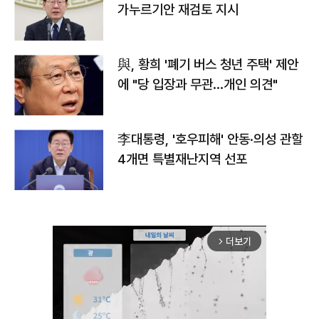
가누르기안 재검토 지시
與, 황희 '폐기 버스 청년 주택' 제안
에 "당 입장과 무관…개인 의견"
李대통령, '호우피해' 안동·의성 관할
4개면 특별재난지역 선포
더보기
arrow_forward_ios