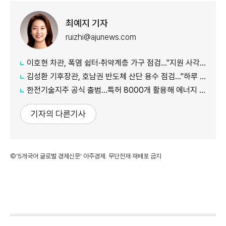
최예지 기자
ruizhi@ajunews.com
이호현 차관, 폭염 쉼터·취약계층 가구 점검…"지원 사각지대 최소화"
김성환 기후장관, 호남권 반도체 산단 용수 점검…"하루 30만t 재이용수 공급"
한전기술지주 공식 출범…특허 8000개 활용해 에너지 유니콘 키운다
기자의 다른기사
©'5개국어 글로벌 경제신문' 아주경제. 무단전재·재배포 금지