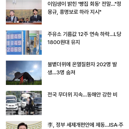
이임생이 밝힌 '빵집 회동' 전말…"정
몽규, 홍명보로 하라 지시"
주유소 기름값 12주 연속 하락…L당
1800원대 유지
불볕더위에 온열질환자 202명 발
생…3명 숨져
전국 무더위 지속…동해안 강한 비
李, 정부 세제개편안에 제동…ISA·주