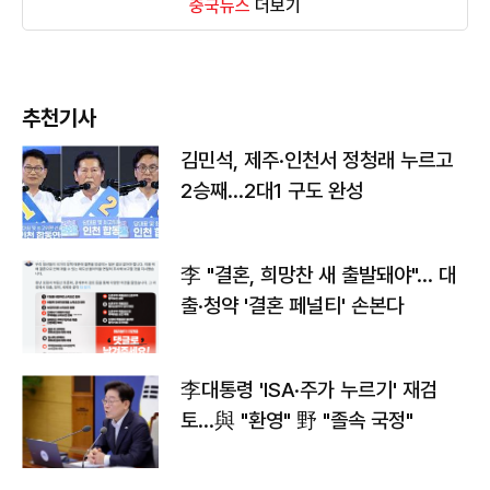
중국뉴스
더보기
추천기사
김민석, 제주·인천서 정청래 누르고
2승째…2대1 구도 완성
李 "결혼, 희망찬 새 출발돼야"… 대
출·청약 '결혼 페널티' 손본다
李대통령 'ISA·주가 누르기' 재검
토…與 "환영" 野 "졸속 국정"