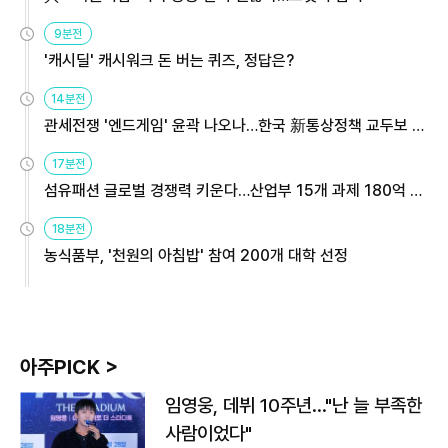
9분전
'캐시딜' 캐시워크 돈 버는 퀴즈, 정답은?
14분전
관세전쟁 '엔드게임' 윤곽 나오나…한국 新통상정책 교두보 활
용해야
17분전
섬유패션 글로벌 경쟁력 키운다…산업부 15개 과제 180억 지
원
18분전
농식품부, '천원의 아침밥' 참여 200개 대학 선정
아주PICK >
임영웅, 데뷔 10주년…"난 늘 부족한
사람이었다"