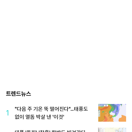
트렌드뉴스
"다음 주 기온 뚝 떨어진다"…태풍도
1
없이 열돔 박살 낸 '이것'