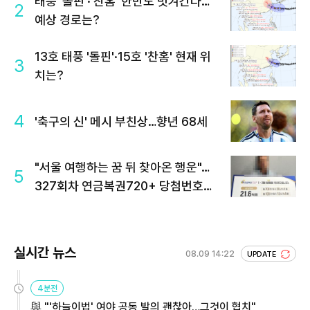
태풍 '돌핀'·'찬홈' 한반도 빗겨간다…
2
예상 경로는?
13호 태풍 '돌핀'·15호 '찬홈' 현재 위
3
치는?
4
'축구의 신' 메시 부친상…향년 68세
"서울 여행하는 꿈 뒤 찾아온 행운"…
5
327회차 연금복권720+ 당첨번호조
회 주목
실시간 뉴스
08.09 14:22
UPDATE
4분전
與 "'하늘이법' 여야 공동 발의 괜찮아…그것이 협치"