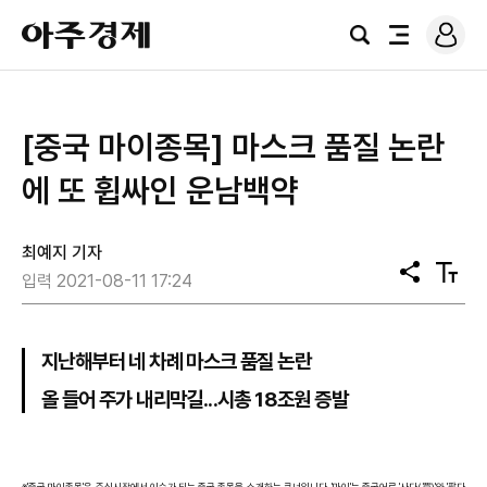
로
아
그
검
전
주
인
색
체
경
메
제
뉴
[중국 마이종목] 마스크 품질 논란
에 또 휩싸인 운남백약
최예지 기자
공
텍
입력 2021-08-11 17:24
유
스
트
크
기
지난해부터 네 차례 마스크 품질 논란
올 들어 주가 내리막길...시총 18조원 증발
※'중국 마이종목'은 주식시장에서 이슈가 되는 중국 종목을 소개하는 코너입니다. '마이'는 중국어로 '사다(買)'와 '팔다