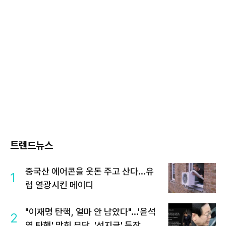
트렌드뉴스
중국산 에어콘을 웃돈 주고 산다...유
1
럽 열광시킨 메이디
"이재명 탄핵, 얼마 안 남았다"...'윤석
2
열 탄핵' 맞힌 무당, '성지글' 등장