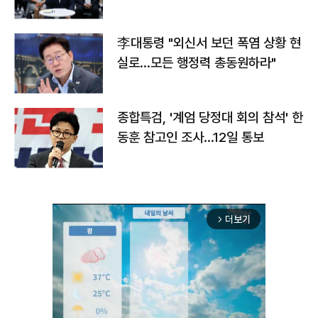
맞불
李대통령 "외신서 보던 폭염 상황 현
실로…모든 행정력 총동원하라"
종합특검, '계엄 당정대 회의 참석' 한
동훈 참고인 조사...12일 통보
더보기
arrow_forward_ios