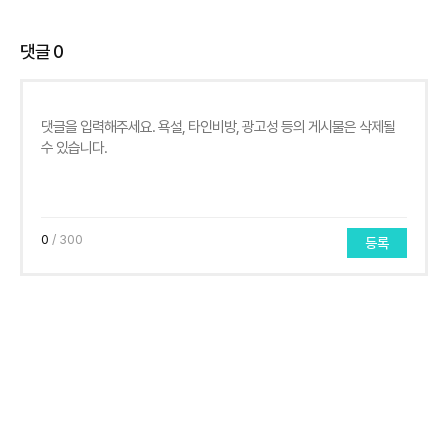
댓글
0
0
/ 300
등록