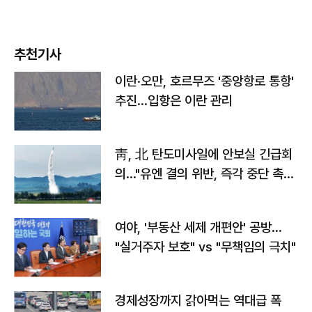
추천기사
이란·오만, 호르무즈 '중앙항로 통항'
추진…입항은 이란 관리
靑, 北 탄도미사일에 안보실 긴급회
의…"유엔 결의 위반, 즉각 중단 촉
구"
여야, '부동산 세제 개편안' 공방…
"실거주자 보호" vs "무책임의 극치"
경제성장까지 갉아먹는 역대급 폭