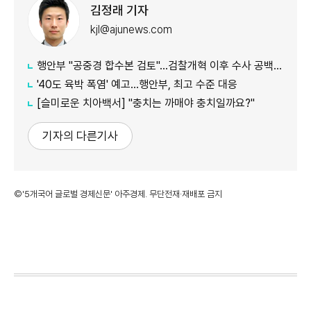
김정래 기자
kjl@ajunews.com
행안부 "공중경 합수본 검토"…검찰개혁 이후 수사 공백 대응 나서
'40도 육박 폭염' 예고…행안부, 최고 수준 대응
[슬미로운 치아백서] "충치는 까매야 충치일까요?"
기자의 다른기사
©'5개국어 글로벌 경제신문' 아주경제. 무단전재·재배포 금지