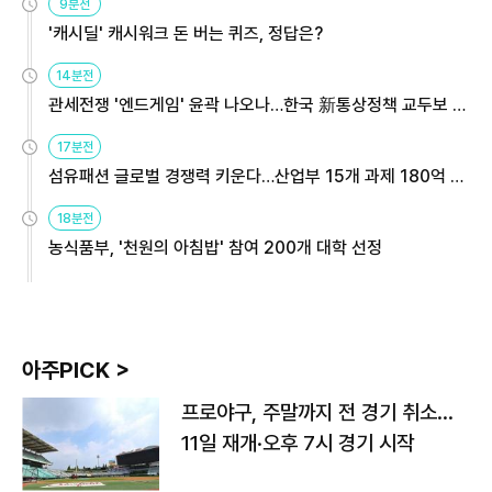
9분전
'캐시딜' 캐시워크 돈 버는 퀴즈, 정답은?
14분전
관세전쟁 '엔드게임' 윤곽 나오나…한국 新통상정책 교두보 활
용해야
17분전
섬유패션 글로벌 경쟁력 키운다…산업부 15개 과제 180억 지
원
18분전
농식품부, '천원의 아침밥' 참여 200개 대학 선정
아주PICK >
프로야구, 주말까지 전 경기 취소…
11일 재개·오후 7시 경기 시작