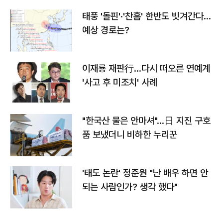
태풍 '돌핀'·'찬홈' 한반도 빗겨간다…
예상 경로는?
이재룡 재판行…다시 떠오른 연예계
'사고 후 미조치' 사례
"한국산 물은 안마셔"…日 지진 구호
품 보냈더니 비하한 누리꾼
'태도 논란' 정준원 "난 배우 하면 안
되는 사람인가? 생각 했다"