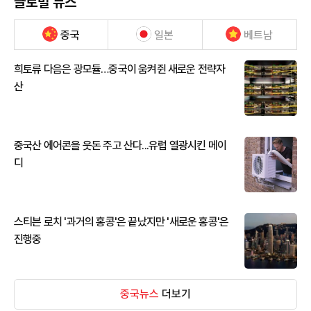
글로벌 뉴스
중국
일본
베트남
희토류 다음은 광모듈…중국이 움켜쥔 새로운 전략자
산
중국산 에어콘을 웃돈 주고 산다...유럽 열광시킨 메이
디
스티븐 로치 '과거의 홍콩'은 끝났지만 '새로운 홍콩'은
진행중
중국뉴스
더보기