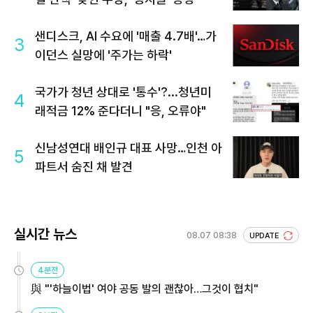
샌디스크, AI 수요에 '매출 4.7배'…가
3
이던스 실망에 '주가는 하락'
국가가 청년 상대로 '통수'?...청년미
4
래적금 12% 준다더니 "응, 오류야"
신남성연대 배인규 대표 사망…인천 아
5
파트서 숨진 채 발견
실시간 뉴스
08.07 08:38
UPDATE
4분전
與 "'하늘이법' 여야 공동 발의 괜찮아…그것이 협치"