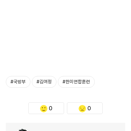
#국방부
#김여정
#한미연합훈련
0
0