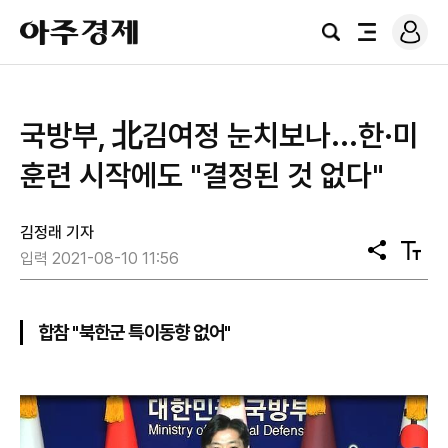
로
아
그
검
전
주
인
색
체
경
메
제
뉴
국방부, 北김여정 눈치보나...한·미
훈련 시작에도 "결정된 것 없다"
김정래 기자
공
텍
입력 2021-08-10 11:56
유
스
트
크
기
합참 "북한군 특이동향 없어"