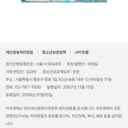
Unmute
개인정보처리방침
청소년보호정책
사이트맵
정기간행등록번호 : 서울 아 00493
회장·발행인 : 곽영길
사장·편집인 : 임규진
청소년보호책임자 : 전운
주소 : 서울특별시 종로구 종로 1길 42(수송동 146-1) 이마빌딩 11층
전화 : 02-767-1500
발행일자 : 2007년 11월 15일
등록일자 : 2008년 01월10일
아주경제는 인터넷신문윤리위원회 윤리강령을 준수합니다. 아주경제의 모든
콘텐츠(기사)는 저작권법의 보호를 받으며, 무단전재, 복사, 배포 등을 금지합
니다.