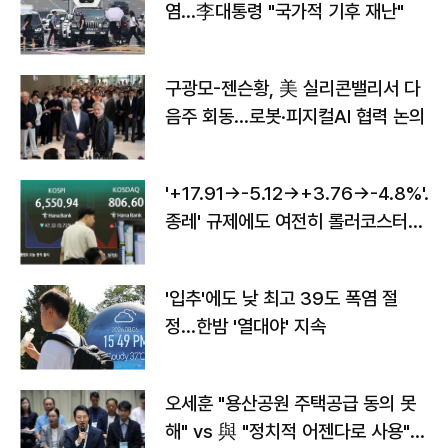
염…李대통령 "국가적 기후 재난"
구광모-젠슨황, 美 실리콘밸리서 다
음주 회동…로봇·피지컬AI 협력 논의
'+17.91→-5.12→+3.76→-4.8%'…'
종레' 규제에도 여전히 롤러코스터
타는 코스피
'입추'에도 낮 최고 39도 폭염 절
정…한밤 '열대야' 지속
오세훈 "용산공원 주택공급 동의 못
해" vs 與 "정치적 어젠다로 사용"