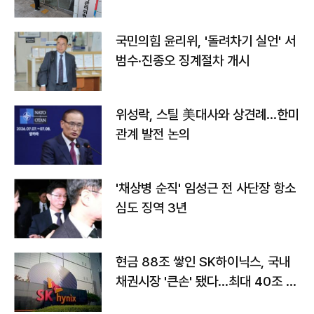
국민의힘 윤리위, '돌려차기 실언' 서
범수·진종오 징계절차 개시
위성락, 스틸 美대사와 상견례…한미
관계 발전 논의
'채상병 순직' 임성근 전 사단장 항소
심도 징역 3년
현금 88조 쌓인 SK하이닉스, 국내
채권시장 '큰손' 됐다…최대 40조 투
자