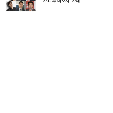
'사고 후 미조치' 사례