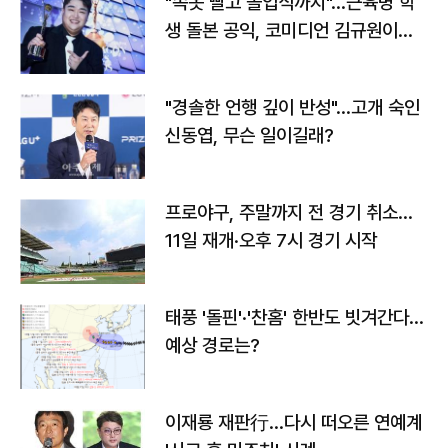
"속옷 빨고 졸업식까지"…근육병 학
생 돌본 공익, 코미디언 김규원이었
다
"경솔한 언행 깊이 반성"…고개 숙인
신동엽, 무슨 일이길래?
프로야구, 주말까지 전 경기 취소…
11일 재개·오후 7시 경기 시작
태풍 '돌핀'·'찬홈' 한반도 빗겨간다…
예상 경로는?
이재룡 재판行…다시 떠오른 연예계