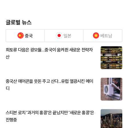
글로벌 뉴스
중국
일본
베트남
희토류 다음은 광모듈…중국이 움켜쥔 새로운 전략자
산
중국산 에어콘을 웃돈 주고 산다...유럽 열광시킨 메이
디
스티븐 로치 '과거의 홍콩'은 끝났지만 '새로운 홍콩'은
진행중