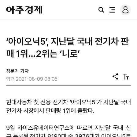
로
아
그
검
전
주
인
색
체
경
메
제
뉴
‘아이오닉5’, 지난달 국내 전기차 판
매 1위…2위는 ‘니로’
장문기 기자
공
텍
입력 2021-08-09 08:05
유
스
트
크
기
현대자동차 첫 전용 전기차 ‘아이오닉5’가 지난달 국내
전기차 시장에서 판매량 1위에 올랐다.
9일 카이즈유데이터연구소에 따르면 지난달 국내 신
규 등록된 전기차 8190대 중 3976대가 아이오닉5로