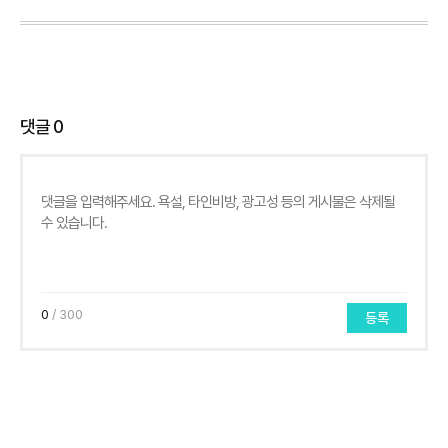
댓글
0
0
/ 300
등록