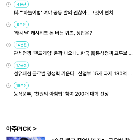
4분전
與 "'하늘이법' 여야 공동 발의 괜찮아…그것이 협치"
9분전
'캐시딜' 캐시워크 돈 버는 퀴즈, 정답은?
14분전
관세전쟁 '엔드게임' 윤곽 나오나…한국 新통상정책 교두보 활
용해야
17분전
섬유패션 글로벌 경쟁력 키운다…산업부 15개 과제 180억 지
원
18분전
농식품부, '천원의 아침밥' 참여 200개 대학 선정
아주PICK >