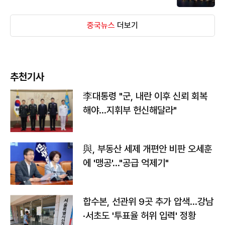
중국뉴스
더보기
추천기사
李대통령 "군, 내란 이후 신뢰 회복
해야…지휘부 헌신해달라"
與, 부동산 세제 개편안 비판 오세훈
에 '맹공'…"공급 억제기"
합수본, 선관위 9곳 추가 압색…강남
·서초도 '투표율 허위 입력' 정황