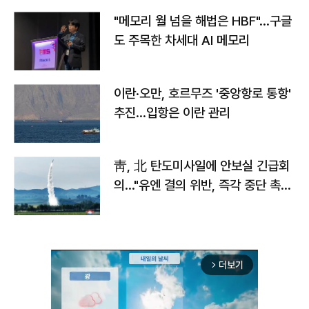
"메모리 월 넘을 해법은 HBF"…구글
도 주목한 차세대 AI 메모리
이란·오만, 호르무즈 '중앙항로 통항'
추진…입항은 이란 관리
靑, 北 탄도미사일에 안보실 긴급회
의…"유엔 결의 위반, 즉각 중단 촉
구"
더보기
arrow_forward_ios