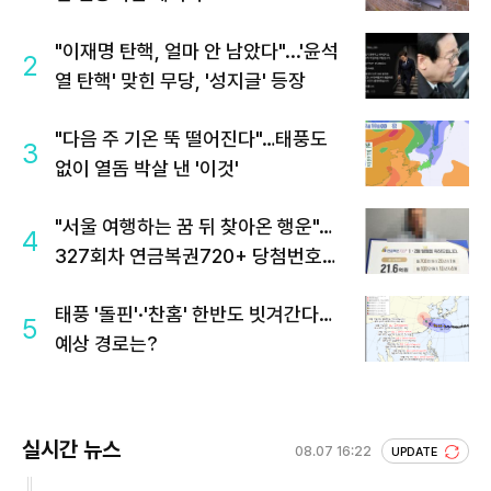
"이재명 탄핵, 얼마 안 남았다"...'윤석
2
열 탄핵' 맞힌 무당, '성지글' 등장
"다음 주 기온 뚝 떨어진다"…태풍도
3
없이 열돔 박살 낸 '이것'
"서울 여행하는 꿈 뒤 찾아온 행운"…
4
327회차 연금복권720+ 당첨번호조
회 주목
태풍 '돌핀'·'찬홈' 한반도 빗겨간다…
5
예상 경로는?
실시간 뉴스
08.07 16:22
UPDATE