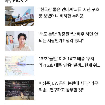
아주PICK >
"한국산 물은 안마셔"…日 지진 구호
품 보냈더니 비하한 누리꾼
'태도 논란' 정준원 "난 배우 하면 안
되는 사람인가? 생각 했다"
13호 '돌핀' 이어 14호 태풍 '구지
라'·15호 태풍 '찬홈' 발생…현재 위
치와 이동경로는?
이상준, LA 공연 논란에 사과 "너무
죄송…연구하고 공부할 것"