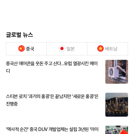
글로벌 뉴스
중국
일본
베트남
중국산 에어콘을 웃돈 주고 산다...유럽 열광시킨 메이
디
스티븐 로치 '과거의 홍콩'은 끝났지만 '새로운 홍콩'은
진행중
'역사적 순간' 중국 DUV 개발업체는 설립 3년된 '아이