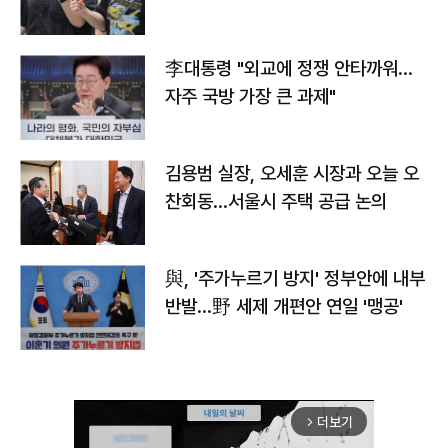
李대통령 "외교에 정쟁 안타까워…
자주 국방 가장 큰 과제"
김용범 실장, 오세훈 시장과 오늘 오
찬회동...서울시 주택 공급 논의
與, '주가누르기 방지' 정부안에 내부
반발…野 세제 개편안 연일 '맹공'
더보기
arrow_forward_ios