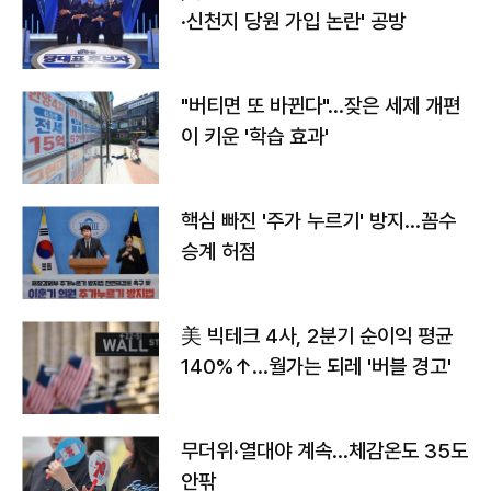
·신천지 당원 가입 논란' 공방
"버티면 또 바뀐다"…잦은 세제 개편
이 키운 '학습 효과'
핵심 빠진 '주가 누르기' 방지…꼼수
승계 허점
美 빅테크 4사, 2분기 순이익 평균
140%↑…월가는 되레 '버블 경고'
무더위·열대야 계속…체감온도 35도
안팎