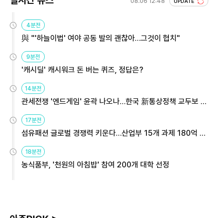
실시간 뉴스
08.06 12:48
UPDATE
4분전
與 "'하늘이법' 여야 공동 발의 괜찮아…그것이 협치"
9분전
'캐시딜' 캐시워크 돈 버는 퀴즈, 정답은?
14분전
관세전쟁 '엔드게임' 윤곽 나오나…한국 新통상정책 교두보 활
용해야
17분전
섬유패션 글로벌 경쟁력 키운다…산업부 15개 과제 180억 지
원
18분전
농식품부, '천원의 아침밥' 참여 200개 대학 선정