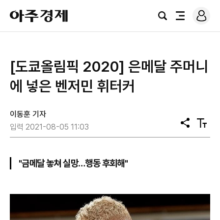
로
아
그
검
전
주
인
색
체
경
메
제
뉴
[도쿄올림픽 2020] ​은메달 주머니
에 넣은 벤저민 휘터커
이동훈 기자
공
텍
입력 2021-08-05 11:03
유
스
트
크
기
"금메달 놓쳐 실망…행동 후회해"