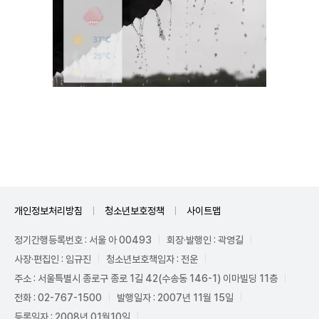
Unmute
개인정보처리방침
청소년보호정책
사이트맵
정기간행등록번호 : 서울 아 00493
회장·발행인 : 곽영길
사장·편집인 : 임규진
청소년보호책임자 : 전운
주소 : 서울특별시 종로구 종로 1길 42(수송동 146-1) 이마빌딩 11층
전화 : 02-767-1500
발행일자 : 2007년 11월 15일
등록일자 : 2008년 01월10일