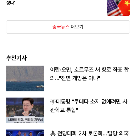
성나'
중국뉴스
더보기
추천기사
이란·오만, 호르무즈 새 항로 좌표 합
의…"전면 개방은 아냐"
李대통령 "쿠데타 소지 없애려면 사
관학교 통합"
與 전당대회 2차 토론회…'탈당 의혹