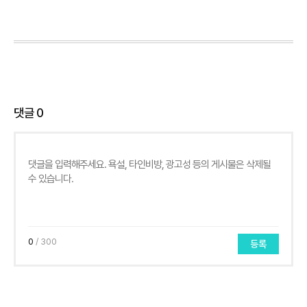
댓글
0
0
/ 300
등록