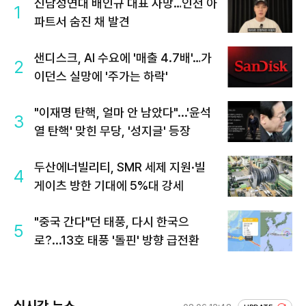
신남성연대 배인규 대표 사망…인천 아
1
파트서 숨진 채 발견
샌디스크, AI 수요에 '매출 4.7배'…가
2
이던스 실망에 '주가는 하락'
"이재명 탄핵, 얼마 안 남았다"...'윤석
3
열 탄핵' 맞힌 무당, '성지글' 등장
두산에너빌리티, SMR 세제 지원·빌
4
게이츠 방한 기대에 5%대 강세
"중국 간다"던 태풍, 다시 한국으
5
로?...13호 태풍 '돌핀' 방향 급전환