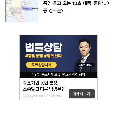
폭염 몰고 오는 13호 태풍 '돌핀'…이
동 경로는?