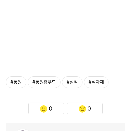
#동원
#동원홈푸드
#실적
#식자재
0
0