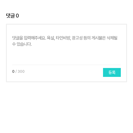
댓글
0
0
/ 300
등록