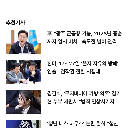
추천기사
李 "광주 군공항 기능, 2028년 중순
까지 임시 배치…속도전 넘어 전격
전"
한미, 17∼27일 '을지 자유의 방패'
연습…전작권 전환 시험대
김건희, '로저비비에 가방 의혹' 김기
현 부부 재판서 "범죄 연상시키지 말
라"
'청년 버스 하우스' 논란 황희 "청년