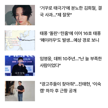
'거꾸로 태극기'에 분노한 김희철, 결
국 사과…"제 잘못"
태풍 '돌핀'·'찬홈'에 이어 16호 태풍
'페이러우'도 발생…예상 경로 보니
임영웅, 데뷔 10주년…"난 늘 부족한
사람이었다"
"광고주들이 찾아줘"…진태현, '이숙
캠' 하차 후 근황 공개