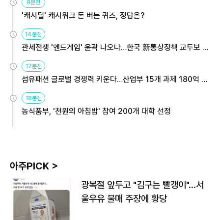
9분전
'캐시딜' 캐시워크 돈 버는 퀴즈, 정답은?
14분전
관세전쟁 '엔드게임' 윤곽 나오나…한국 新통상정책 교두보 활
용해야
17분전
섬유패션 글로벌 경쟁력 키운다…산업부 15개 과제 180억 지
원
18분전
농식품부, '천원의 아침밥' 참여 200개 대학 선정
아주PICK >
광복절 앞두고 "김구는 빨갱이"…서
울우유 불매 주장에 황당