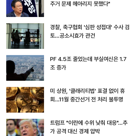
주거 문제 헤아리지 못했다"
경찰, 축구협회 '심판 성접대' 수사 검
토…공소시효가 관건
PF 4.5조 줄었는데 부실여신은 1.7
조 증가
미 상원, '클래리티법' 표결 없이 휴
회…11월 중간선거 전 처리 불투명
트럼프 "이란에 수위 낮춰 대응"…추
가 공격 대신 경제 압박