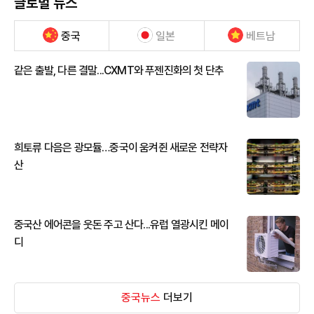
글로벌 뉴스
중국
일본
베트남
같은 출발, 다른 결말...CXMT와 푸젠진화의 첫 단추
희토류 다음은 광모듈…중국이 움켜쥔 새로운 전략자
산
중국산 에어콘을 웃돈 주고 산다...유럽 열광시킨 메이
디
중국뉴스
더보기