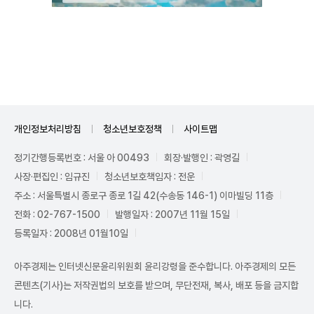
Unmute
개인정보처리방침
청소년보호정책
사이트맵
정기간행등록번호 : 서울 아 00493
회장·발행인 : 곽영길
사장·편집인 : 임규진
청소년보호책임자 : 전운
주소 : 서울특별시 종로구 종로 1길 42(수송동 146-1) 이마빌딩 11층
전화 : 02-767-1500
발행일자 : 2007년 11월 15일
등록일자 : 2008년 01월10일
아주경제는 인터넷신문윤리위원회 윤리강령을 준수합니다. 아주경제의 모든
콘텐츠(기사)는 저작권법의 보호를 받으며, 무단전재, 복사, 배포 등을 금지합
니다.