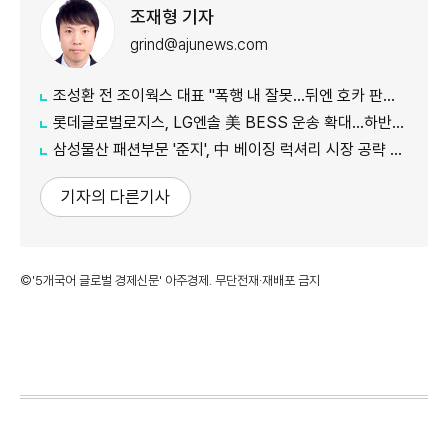
조재형 기자
grind@ajunews.com
조성환 전 조이웍스 대표 "폭행 내 잘못…뒤엔 호카 판권 노린 세력 있어"
롯데글로벌로지스, LG엔솔 美 BESS 운송 확대…하반기 물량 3배로
삼성물산 패션부문 '준지', 中 베이징 럭셔리 시장 공략 본격화
기자의 다른기사
©'5개국어 글로벌 경제신문' 아주경제. 무단전재·재배포 금지