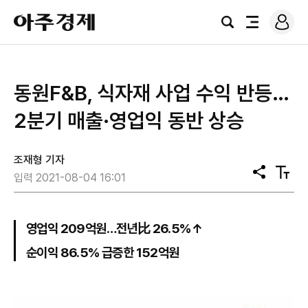
로
아
그
검
전
주
인
색
체
경
메
제
뉴
​동원F&B, 식자재 사업 수익 반등…
2분기 매출·영업익 동반 상승
조재형 기자
공
텍
입력 2021-08-04 16:01
유
스
트
크
기
영업익 209억원…전년比 26.5%↑
순이익 86.5% 급증한 152억원