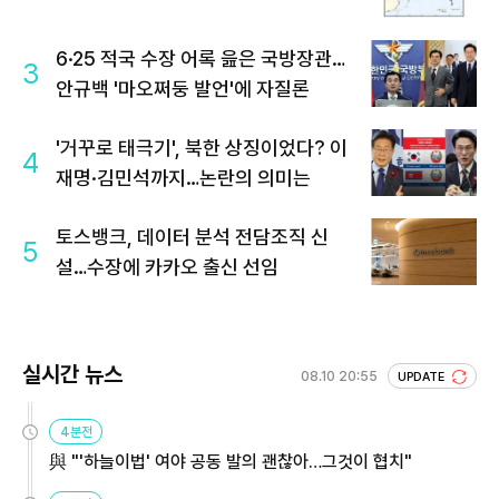
6·25 적국 수장 어록 읊은 국방장관…
3
안규백 '마오쩌둥 발언'에 자질론
'거꾸로 태극기', 북한 상징이었다? 이
4
재명·김민석까지…논란의 의미는
토스뱅크, 데이터 분석 전담조직 신
5
설…수장에 카카오 출신 선임
실시간 뉴스
08.10 20:55
UPDATE
4분전
與 "'하늘이법' 여야 공동 발의 괜찮아…그것이 협치"