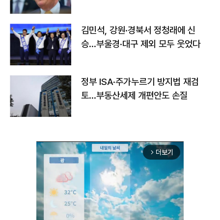
김민석, 강원·경북서 정청래에 신
승…부울경·대구 제외 모두 웃었다
정부 ISA·주가누르기 방지법 재검
토…부동산세제 개편안도 손질
더보기
arrow_forward_ios