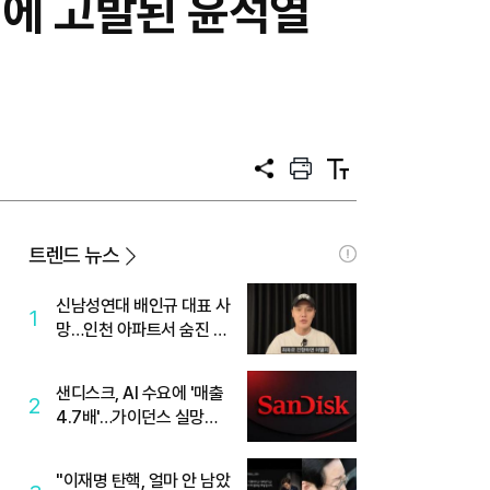
에 고발된 윤석열
공
프
텍
유
린
스
트
트
크
기
트렌드 뉴스
신남성연대 배인규 대표 사
1
망…인천 아파트서 숨진 채
발견
샌디스크, AI 수요에 '매출
2
4.7배'…가이던스 실망에
'주가는 하락'
"이재명 탄핵, 얼마 안 남았