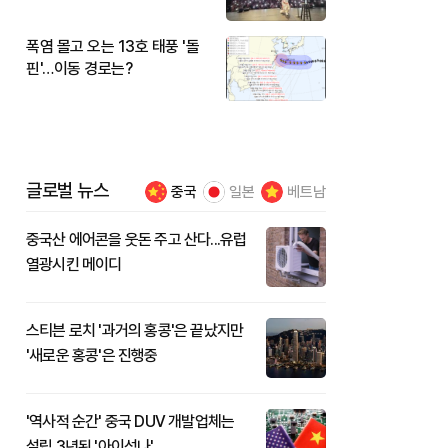
것"
폭염 몰고 오는 13호 태풍 '돌
핀'…이동 경로는?
글로벌 뉴스
중국
일본
베트남
중국산 에어콘을 웃돈 주고 산다...유럽
열광시킨 메이디
스티븐 로치 '과거의 홍콩'은 끝났지만
'새로운 홍콩'은 진행중
'역사적 순간' 중국 DUV 개발업체는
설립 3년된 '아이성나'