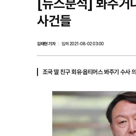
[뉴스분석] 봐주거
사건들
김태현 기자
입력 2021-08-02 03:00
조국 딸 친구 회유·옵티머스 봐주기 수사 