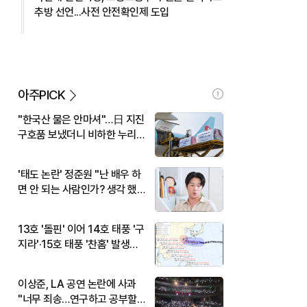
추방 선언...사전 안전확인제 도입
아주PICK
"한국산 물은 안마셔"…日 지진
구호품 보냈더니 비하한 누리
꾼
'태도 논란' 정준원 "난 배우 하
면 안 되는 사람인가? 생각 했
다"
13호 '돌핀' 이어 14호 태풍 '구
지라'·15호 태풍 '찬홈' 발생…
현재 위치와 이동경로는?
이상준, LA 공연 논란에 사과
"너무 죄송…연구하고 공부할