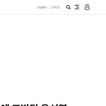
로
English
日本語
그
검
전
인
색
체
메
뉴