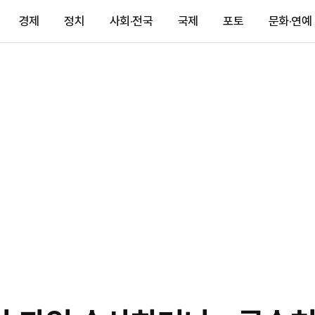
경제
정치
사회·전국
국제
포토
문화·연예