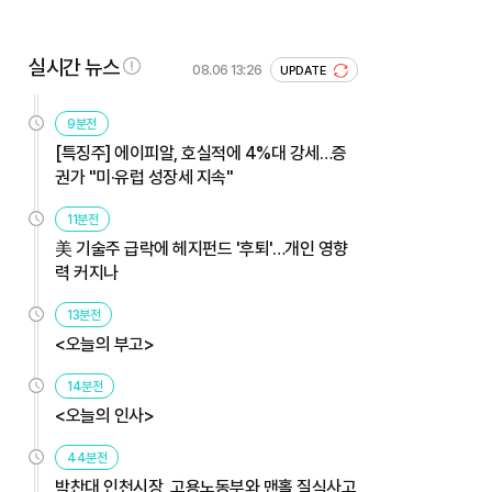
실시간 뉴스
08.06 13:26
UPDATE
9분전
[특징주] 에이피알, 호실적에 4%대 강세…증
권가 "미·유럽 성장세 지속"
11분전
美 기술주 급락에 헤지펀드 '후퇴'…개인 영향
력 커지나
13분전
<오늘의 부고>
14분전
<오늘의 인사>
44분전
박찬대 인천시장, 고용노동부와 맨홀 질식사고