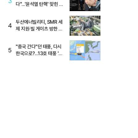
3
다"...'윤석열 탄핵' 맞힌 무
당, '성지글' 등장
두산에너빌리티, SMR 세
4
제 지원·빌 게이츠 방한 기
대에 5%대 강세
"중국 간다"던 태풍, 다시
5
한국으로?...13호 태풍 '돌
핀' 방향 급전환