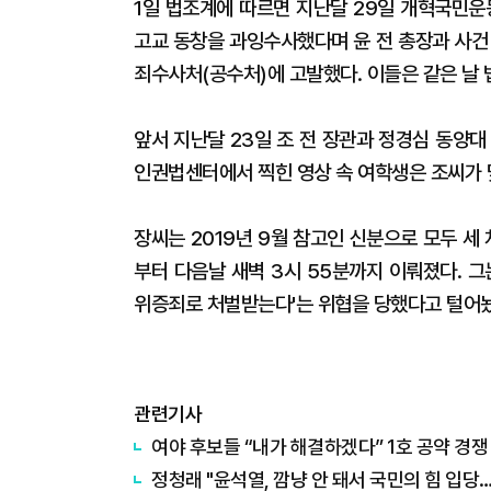
1일 법조계에 따르면 지난달 29일 개혁국민운
고교 동창을 과잉수사했다며 윤 전 총장과 사
죄수사처(공수처)에 고발했다. 이들은 같은 날
앞서 지난달 23일 조 전 장관과 정경심 동양
인권법센터에서 찍힌 영상 속 여학생은 조씨가 
장씨는 2019년 9월 참고인 신분으로 모두 세 
부터 다음날 새벽 3시 55분까지 이뤄졌다. 
위증죄로 처벌받는다'는 위협을 당했다고 털어놨
관련기사
여야 후보들 “내가 해결하겠다” 1호 공약 경쟁
정청래 "윤석열, 깜냥 안 돼서 국민의 힘 입당