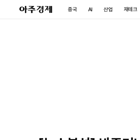
아
중국
AI
산업
재테크
주
경
제