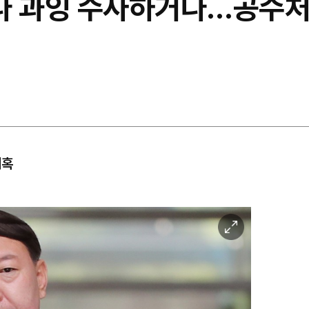
나 과잉 수사하거나…공수처
의혹
이
미
지
확
대