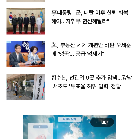
李대통령 "군, 내란 이후 신뢰 회복
해야…지휘부 헌신해달라"
與, 부동산 세제 개편안 비판 오세훈
에 '맹공'…"공급 억제기"
합수본, 선관위 9곳 추가 압색…강남
·서초도 '투표율 허위 입력' 정황
더보기
arrow_forward_ios