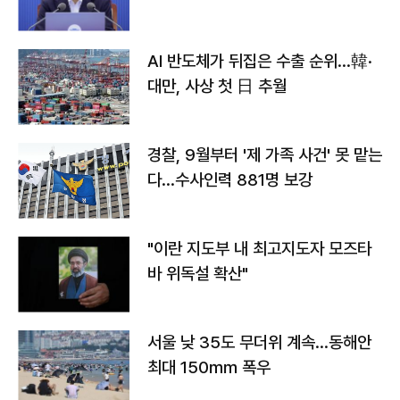
AI 반도체가 뒤집은 수출 순위…韓·
대만, 사상 첫 日 추월
경찰, 9월부터 '제 가족 사건' 못 맡는
다…수사인력 881명 보강
"이란 지도부 내 최고지도자 모즈타
바 위독설 확산"
서울 낮 35도 무더위 계속…동해안
최대 150㎜ 폭우