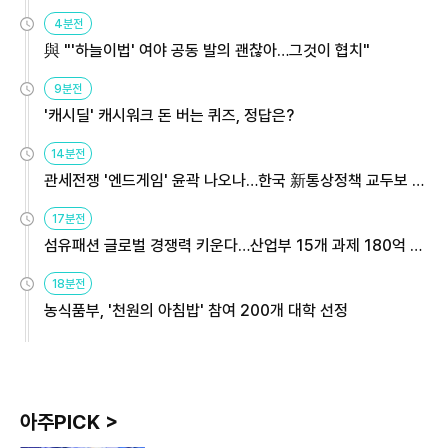
4분전
與 "'하늘이법' 여야 공동 발의 괜찮아…그것이 협치"
9분전
'캐시딜' 캐시워크 돈 버는 퀴즈, 정답은?
14분전
관세전쟁 '엔드게임' 윤곽 나오나…한국 新통상정책 교두보 활
용해야
17분전
섬유패션 글로벌 경쟁력 키운다…산업부 15개 과제 180억 지
원
18분전
농식품부, '천원의 아침밥' 참여 200개 대학 선정
아주PICK >