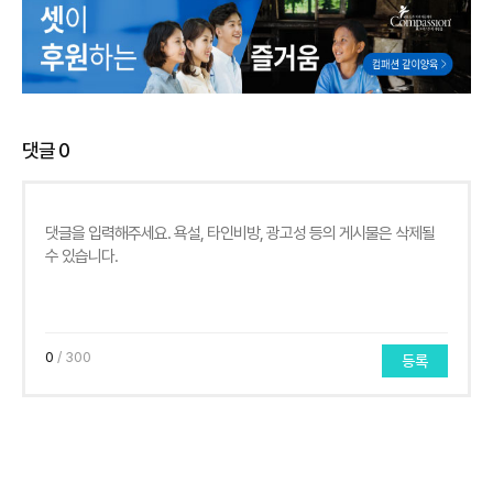
댓글
0
0
/ 300
등록