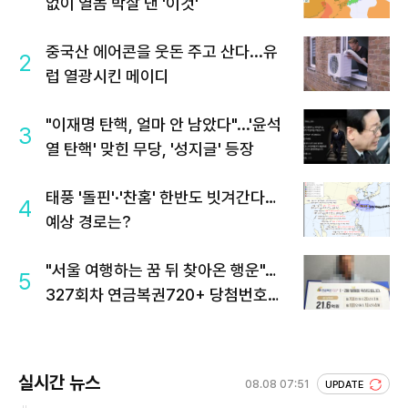
없이 열돔 박살 낸 '이것'
중국산 에어콘을 웃돈 주고 산다...유
2
럽 열광시킨 메이디
"이재명 탄핵, 얼마 안 남았다"...'윤석
3
열 탄핵' 맞힌 무당, '성지글' 등장
태풍 '돌핀'·'찬홈' 한반도 빗겨간다…
4
예상 경로는?
"서울 여행하는 꿈 뒤 찾아온 행운"…
5
327회차 연금복권720+ 당첨번호조
회 주목
실시간 뉴스
08.08 07:51
UPDATE