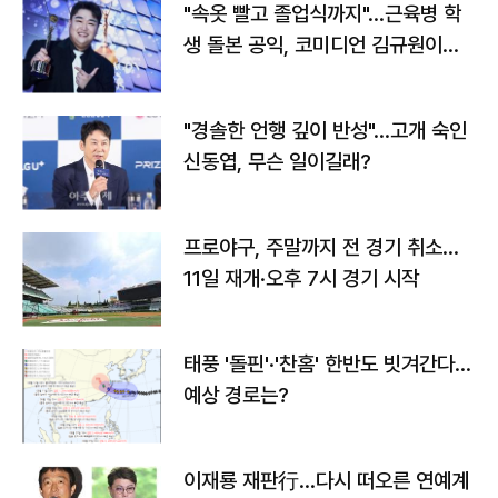
"속옷 빨고 졸업식까지"…근육병 학
생 돌본 공익, 코미디언 김규원이었
다
"경솔한 언행 깊이 반성"…고개 숙인
신동엽, 무슨 일이길래?
프로야구, 주말까지 전 경기 취소…
11일 재개·오후 7시 경기 시작
태풍 '돌핀'·'찬홈' 한반도 빗겨간다…
예상 경로는?
이재룡 재판行…다시 떠오른 연예계