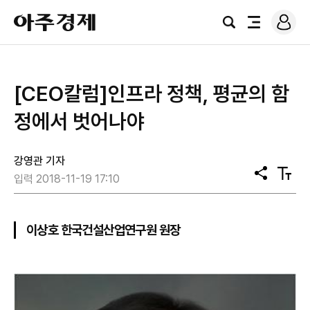
로
아
그
검
전
주
인
색
체
경
메
제
뉴
[CEO칼럼]인프라 정책, 평균의 함
정에서 벗어나야
강영관 기자
공
텍
입력 2018-11-19 17:10
유
스
트
크
기
이상호 한국건설산업연구원 원장