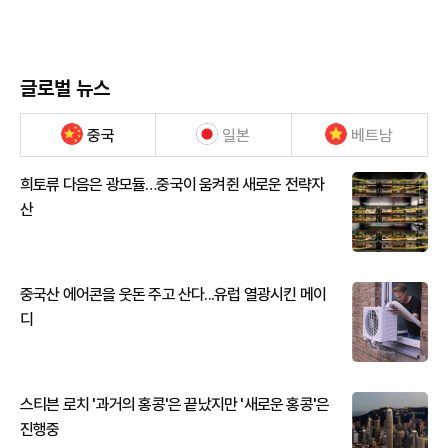
글로벌 뉴스
중국
일본
베트남
희토류 다음은 광모듈…중국이 움켜쥔 새로운 전략자
산
중국산 에어콘을 웃돈 주고 산다...유럽 열광시킨 메이
디
스티븐 로치 '과거의 홍콩'은 끝났지만 '새로운 홍콩'은
진행중