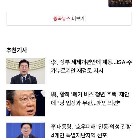
중국뉴스
더보기
추천기사
李, 정부 세제개편안에 제동…ISA·주
가누르기안 재검토 지시
與, 황희 '폐기 버스 청년 주택' 제안
에 "당 입장과 무관…개인 의견"
李대통령, '호우피해' 안동·의성 관할
4개면 특별재난지역 선포