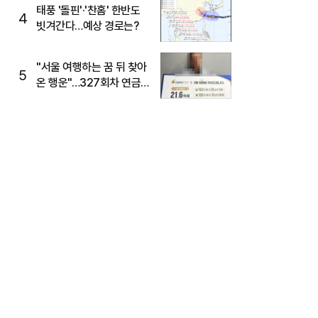
태풍 '돌핀'·'찬홈' 한반도
4
빗겨간다…예상 경로는?
"서울 여행하는 꿈 뒤 찾아
5
온 행운"…327회차 연금
복권720+ 당첨번호조회
주목