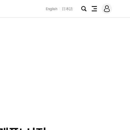
로
English
日本語
그
검
전
인
색
체
메
뉴