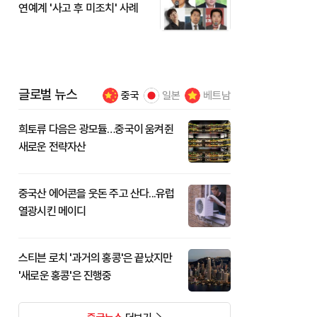
연예계 '사고 후 미조치' 사례
글로벌 뉴스
중국
일본
베트남
희토류 다음은 광모듈…중국이 움켜쥔
새로운 전략자산
중국산 에어콘을 웃돈 주고 산다...유럽
열광시킨 메이디
스티븐 로치 '과거의 홍콩'은 끝났지만
'새로운 홍콩'은 진행중