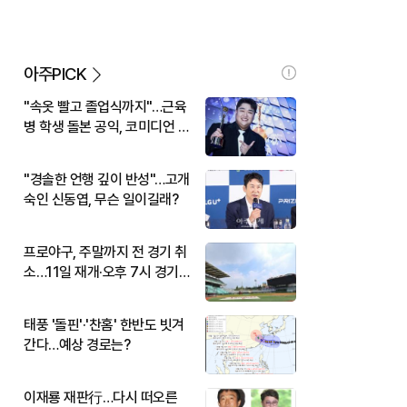
아주PICK
"속옷 빨고 졸업식까지"…근육
병 학생 돌본 공익, 코미디언 김
규원이었다
"경솔한 언행 깊이 반성"…고개
숙인 신동엽, 무슨 일이길래?
프로야구, 주말까지 전 경기 취
소…11일 재개·오후 7시 경기
시작
태풍 '돌핀'·'찬홈' 한반도 빗겨
간다…예상 경로는?
이재룡 재판行…다시 떠오른