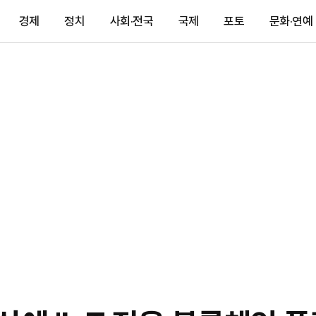
경제
정치
사회·전국
국제
포토
문화·연예