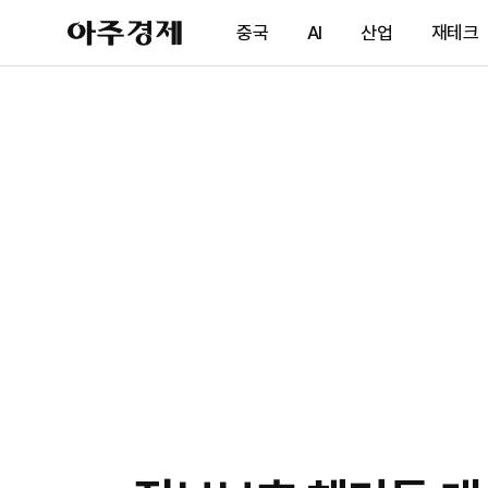
아
중국
AI
산업
재테크
주
경
제