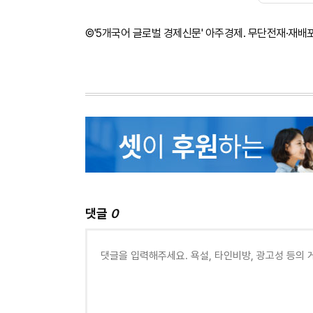
©'5개국어 글로벌 경제신문' 아주경제. 무단전재·재배
댓글
0