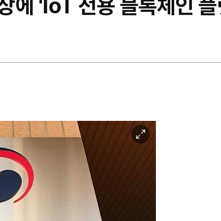
에 'IoT 전용 블록체인 플
이
미
지
확
대