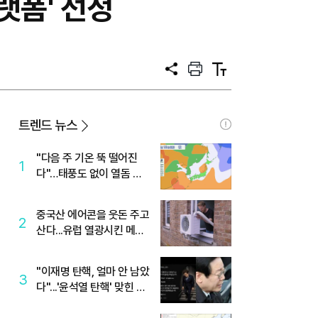
랫폼' 선정
공
프
텍
유
린
스
트
트
크
기
트렌드 뉴스
"다음 주 기온 뚝 떨어진
1
다"…태풍도 없이 열돔 박
살 낸 '이것'
중국산 에어콘을 웃돈 주고
2
산다...유럽 열광시킨 메이
디
"이재명 탄핵, 얼마 안 남았
3
다"...'윤석열 탄핵' 맞힌 무
당, '성지글' 등장