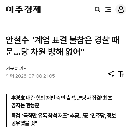
로
아
그
검
전
주
인
색
체
경
메
제
뉴
안철수 "계엄 표결 불참은 경찰 때
문…당 차원 방해 없어"
권규홍 기자
공
텍
입력 2026-07-08 21:05
유
스
트
크
기
추경호 내란 혐의 재판 증인 출석…"'당사 집결' 최초
공지는 한동훈"
특검 "국힘만 유독 참석 저조" 추궁...安 "민주당, 정보
공유했을 것"