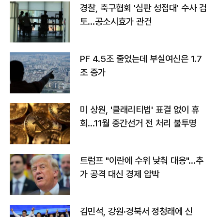
경찰, 축구협회 '심판 성접대' 수사 검
토…공소시효가 관건
PF 4.5조 줄었는데 부실여신은 1.7
조 증가
미 상원, '클래리티법' 표결 없이 휴
회…11월 중간선거 전 처리 불투명
트럼프 "이란에 수위 낮춰 대응"…추
가 공격 대신 경제 압박
김민석, 강원·경북서 정청래에 신