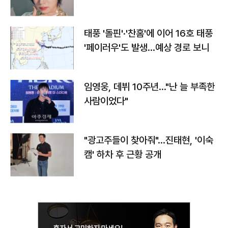
태풍 '돌핀'·'찬홈'에 이어 16호 태풍
'페이러우'도 발생…예상 경로 보니
임영웅, 데뷔 10주년…"난 늘 부족한
사람이었다"
"광고주들이 찾아줘"…진태현, '이숙
캠' 하차 후 근황 공개