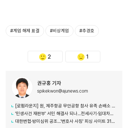
#계엄 해제 표결
#비상계엄
#추경호
2
1
권규홍 기자
spikekwon@ajunews.com
[로펌라운지] 원, 제주항공 무안공항 참사 유족 손배소 대리..."참사 진상 명확히 규명"
'민생사건 재판부' 서민 해결사 되나...전세사기·임대차분쟁 평균 3개월내 해결
대한변협·방미심위 공조…'변호사 사칭' 피싱 사이트 31건 무더기 차단