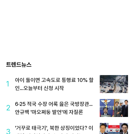
트렌드뉴스
아이 둘이면 고속도로 통행료 10% 할
1
인…오늘부터 신청 시작
6·25 적국 수장 어록 읊은 국방장관…
2
안규백 '마오쩌둥 발언'에 자질론
'거꾸로 태극기', 북한 상징이었다? 이
3