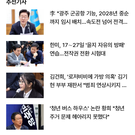
추천기사
李 "광주 군공항 기능, 2028년 중순
까지 임시 배치…속도전 넘어 전격
전"
한미, 17∼27일 '을지 자유의 방패'
연습…전작권 전환 시험대
김건희, '로저비비에 가방 의혹' 김기
현 부부 재판서 "범죄 연상시키지 말
라"
'청년 버스 하우스' 논란 황희 "청년
주거 문제 헤아리지 못했다"