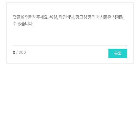
0
/ 300
등록