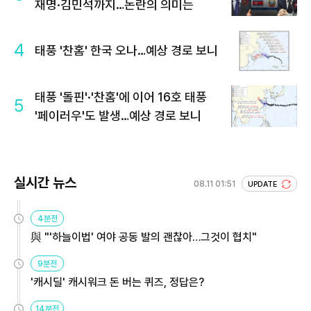
재명·김민석까지…논란의 의미는
4
태풍 '찬홈' 한국 오나…예상 경로 보니
태풍 '돌핀'·'찬홈'에 이어 16호 태풍
5
'페이러우'도 발생…예상 경로 보니
실시간 뉴스
08.11 01:51
UPDATE
4분전
與 "'하늘이법' 여야 공동 발의 괜찮아…그것이 협치"
9분전
'캐시딜' 캐시워크 돈 버는 퀴즈, 정답은?
14분전