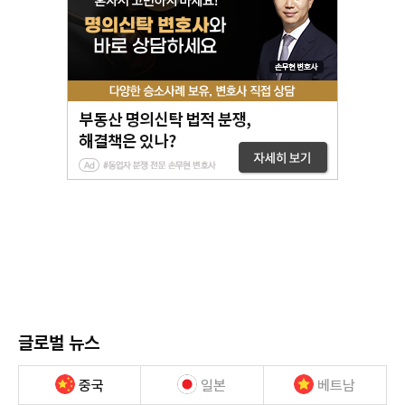
글로벌 뉴스
중국
일본
베트남