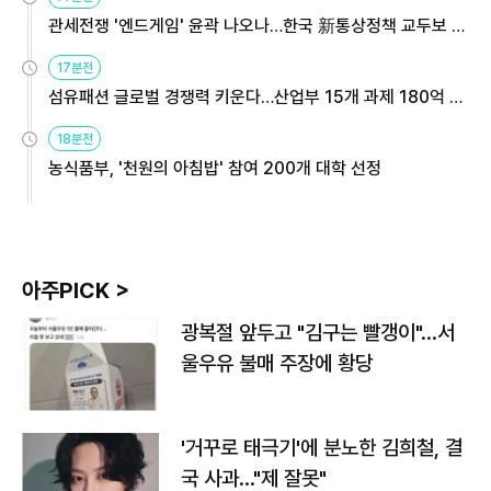
관세전쟁 '엔드게임' 윤곽 나오나…한국 新통상정책 교두보 활
용해야
17분전
섬유패션 글로벌 경쟁력 키운다…산업부 15개 과제 180억 지
원
18분전
농식품부, '천원의 아침밥' 참여 200개 대학 선정
아주PICK >
광복절 앞두고 "김구는 빨갱이"…서
울우유 불매 주장에 황당
'거꾸로 태극기'에 분노한 김희철, 결
국 사과…"제 잘못"