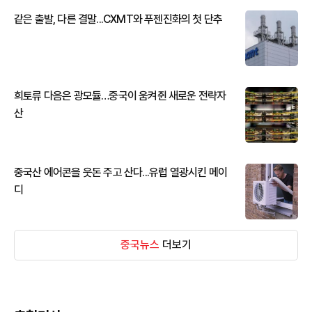
같은 출발, 다른 결말...CXMT와 푸젠진화의 첫 단추
희토류 다음은 광모듈…중국이 움켜쥔 새로운 전략자
산
중국산 에어콘을 웃돈 주고 산다...유럽 열광시킨 메이
디
중국뉴스
더보기