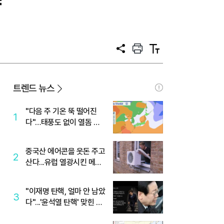
향
공
프
텍
유
린
스
트
트
크
기
트렌드 뉴스
"다음 주 기온 뚝 떨어진
1
다"…태풍도 없이 열돔 박
살 낸 '이것'
중국산 에어콘을 웃돈 주고
2
산다...유럽 열광시킨 메이
디
"이재명 탄핵, 얼마 안 남았
3
다"...'윤석열 탄핵' 맞힌 무
당, '성지글' 등장