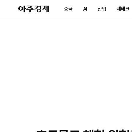
아
중국
AI
산업
재테크
주
경
제