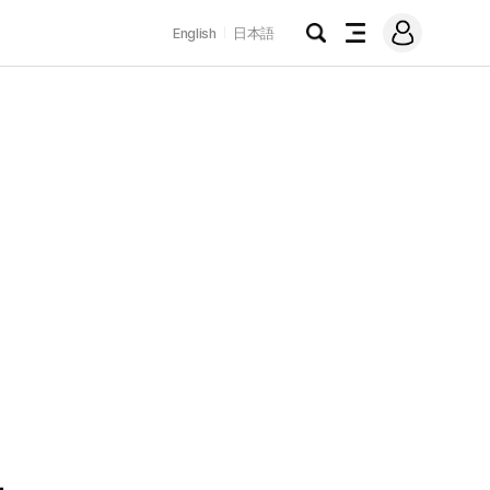
로
English
日本語
그
검
전
인
색
체
메
뉴