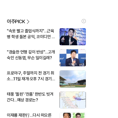
아주PICK
"속옷 빨고 졸업식까지"…근육
병 학생 돌본 공익, 코미디언 김
규원이었다
"경솔한 언행 깊이 반성"…고개
숙인 신동엽, 무슨 일이길래?
프로야구, 주말까지 전 경기 취
소…11일 재개·오후 7시 경기
시작
태풍 '돌핀'·'찬홈' 한반도 빗겨
간다…예상 경로는?
이재룡 재판行…다시 떠오른