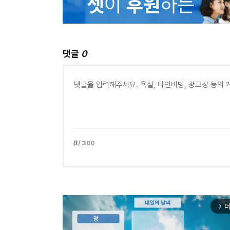
댓글
0
0
/ 300
더
arrow_forward_ios