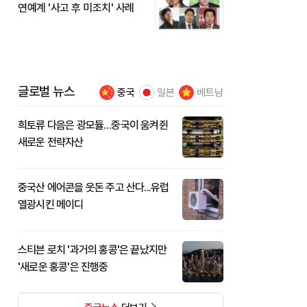
연예계 '사고 후 미조치' 사례
글로벌 뉴스
중국
일본
베트남
희토류 다음은 광모듈…중국이 움켜쥔
새로운 전략자산
중국산 에어콘을 웃돈 주고 산다...유럽
열광시킨 메이디
스티븐 로치 '과거의 홍콩'은 끝났지만
'새로운 홍콩'은 진행중