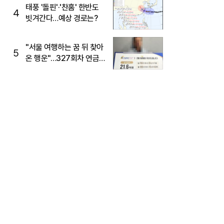
태풍 '돌핀'·'찬홈' 한반도
4
빗겨간다…예상 경로는?
"서울 여행하는 꿈 뒤 찾아
5
온 행운"…327회차 연금
복권720+ 당첨번호조회
주목