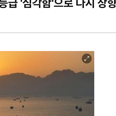
등급 '심각함'으로 다시 상
이
미
지
확
대