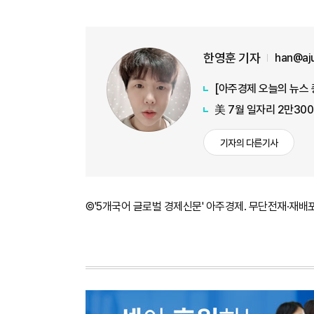
한영훈 기자
han@aj
美 7월 일자리 2만30
기자의 다른기사
©'5개국어 글로벌 경제신문' 아주경제. 무단전재·재배