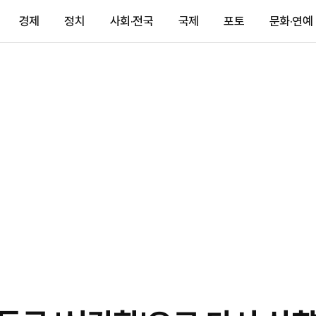
경제
정치
사회·전국
국제
포토
문화·연예