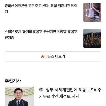
중국산 에어콘을 웃돈 주고 산다...유럽 열광시킨 메이
디
스티븐 로치 '과거의 홍콩'은 끝났지만 '새로운 홍콩'은
진행중
중국뉴스
더보기
추천기사
李, 정부 세제개편안에 제동…ISA·주
가누르기안 재검토 지시