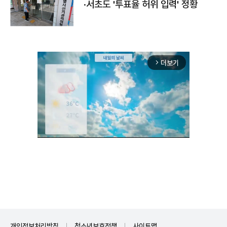
·서초도 '투표율 허위 입력' 정황
더보기
arrow_forward_ios
Unmute
개인정보처리방침
청소년보호정책
사이트맵