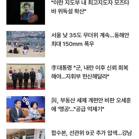
"이란 지도부 내 최고지도자 모즈타
바 위독설 확산"
서울 낮 35도 무더위 계속…동해안
최대 150㎜ 폭우
李대통령 "군, 내란 이후 신뢰 회복
해야…지휘부 헌신해달라"
與, 부동산 세제 개편안 비판 오세훈
에 '맹공'…"공급 억제기"
합수본, 선관위 9곳 추가 압색…강남