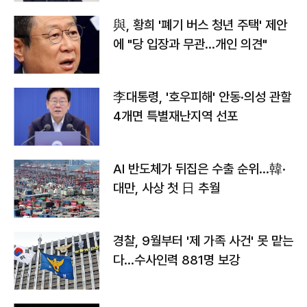
與, 황희 '폐기 버스 청년 주택' 제안
에 "당 입장과 무관…개인 의견"
李대통령, '호우피해' 안동·의성 관할
4개면 특별재난지역 선포
AI 반도체가 뒤집은 수출 순위…韓·
대만, 사상 첫 日 추월
경찰, 9월부터 '제 가족 사건' 못 맡는
다…수사인력 881명 보강