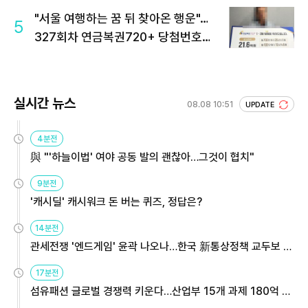
"서울 여행하는 꿈 뒤 찾아온 행운"…
5
327회차 연금복권720+ 당첨번호조
회 주목
실시간 뉴스
08.08 10:51
UPDATE
4분전
與 "'하늘이법' 여야 공동 발의 괜찮아…그것이 협치"
9분전
'캐시딜' 캐시워크 돈 버는 퀴즈, 정답은?
14분전
관세전쟁 '엔드게임' 윤곽 나오나…한국 新통상정책 교두보 활
용해야
17분전
섬유패션 글로벌 경쟁력 키운다…산업부 15개 과제 180억 지
원