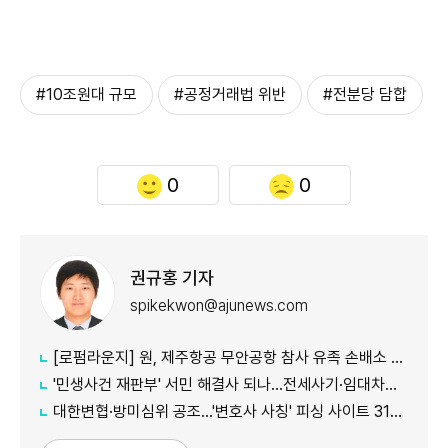
#10조원대 규모
#공정거래법 위반
#전분당 담합
0
0
권규홍 기자
spikekwon@ajunews.com
[로펌라운지] 원, 제주항공 무안공항 참사 유족 손배소 대리..."참사 진상 명확히 규명"
'민생사건 재판부' 서민 해결사 되나...전세사기·임대차분쟁 평균 3개월내 해결
대한변협·방미심위 공조…'변호사 사칭' 피싱 사이트 31건 무더기 차단