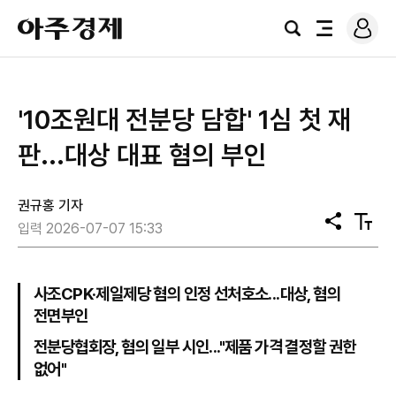
로
아
그
검
전
주
인
색
체
경
메
제
뉴
'10조원대 전분당 담합' 1심 첫 재
판...대상 대표 혐의 부인
권규홍 기자
공
텍
입력 2026-07-07 15:33
유
스
트
크
기
사조CPK·제일제당 혐의 인정 선처호소...대상, 혐의
전면부인
전분당협회장, 혐의 일부 시인..."제품 가격 결정할 권한
없어"