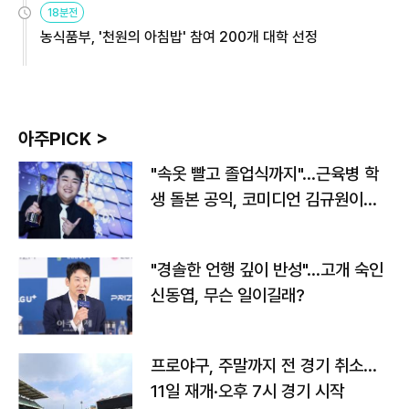
18분전
농식품부, '천원의 아침밥' 참여 200개 대학 선정
아주PICK >
"속옷 빨고 졸업식까지"…근육병 학
생 돌본 공익, 코미디언 김규원이었
다
"경솔한 언행 깊이 반성"…고개 숙인
신동엽, 무슨 일이길래?
프로야구, 주말까지 전 경기 취소…
11일 재개·오후 7시 경기 시작