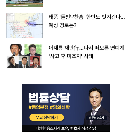
태풍 '돌핀'·'찬홈' 한반도 빗겨간다…
예상 경로는?
이재룡 재판行…다시 떠오른 연예계
'사고 후 미조치' 사례