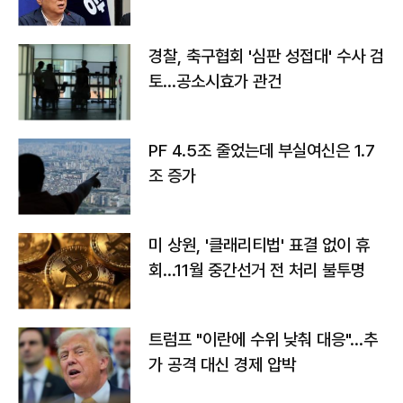
경찰, 축구협회 '심판 성접대' 수사 검
토…공소시효가 관건
PF 4.5조 줄었는데 부실여신은 1.7
조 증가
미 상원, '클래리티법' 표결 없이 휴
회…11월 중간선거 전 처리 불투명
트럼프 "이란에 수위 낮춰 대응"…추
가 공격 대신 경제 압박