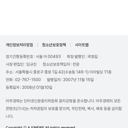
Unmute
개인정보처리방침
청소년보호정책
사이트맵
정기간행등록번호 : 서울 아 00493
회장·발행인 : 곽영길
사장·편집인 : 임규진
청소년보호책임자 : 전운
주소 : 서울특별시 종로구 종로 1길 42(수송동 146-1) 이마빌딩 11층
전화 : 02-767-1500
발행일자 : 2007년 11월 15일
등록일자 : 2008년 01월10일
아주경제는 인터넷신문윤리위원회 윤리강령을 준수합니다. 아주경제의 모든
콘텐츠(기사)는 저작권법의 보호를 받으며, 무단전재, 복사, 배포 등을 금지합
니다.
Copyright ⓒ AJUNEWS All rights reserved.