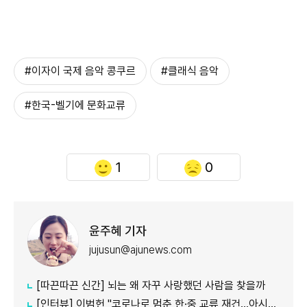
#이자이 국제 음악 콩쿠르
#클래식 음악
#한국-벨기에 문화교류
1
0
윤주혜 기자
jujusun@ajunews.com
[따끈따끈 신간] 뇌는 왜 자꾸 사랑했던 사람을 찾을까
[인터뷰] 이범헌 "코로나로 멈춘 한·중 교류 재건…아시아 특화 문화 사업 펼칠 것"