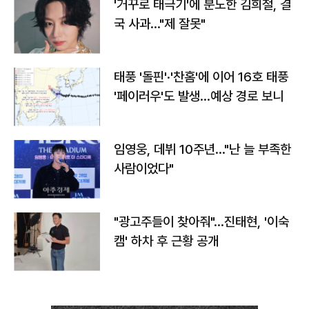
'거꾸로 태극기'에 분노한 김희철, 결
국 사과…"제 잘못"
태풍 '돌핀'·'찬홈'에 이어 16호 태풍
'페이러우'도 발생…예상 경로 보니
임영웅, 데뷔 10주년…"난 늘 부족한
사람이었다"
"광고주들이 찾아줘"…진태현, '이숙
캠' 하차 후 근황 공개