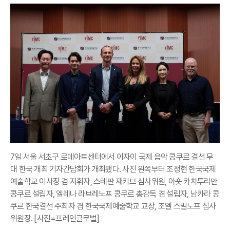
7일 서울 서초구 로데아트센터에서 이자이 국제 음악 콩쿠르 결선 무
대 한국 개최 기자간담회가 개최됐다. 사진 왼쪽부터 조정현 한국국제
예술학교 이사장 겸 지휘자, 스테판 재키브 심사위원, 아숏 카차투리안
콩쿠르 설립자, 엘레나 라브레노프 콩쿠르 총감독 겸 설립자, 남카라 콩
쿠르 한국결선 주최자 겸 한국국제예술학교 교장, 조엘 스밀노프 심사
위원장. [사진=프레인글로벌]