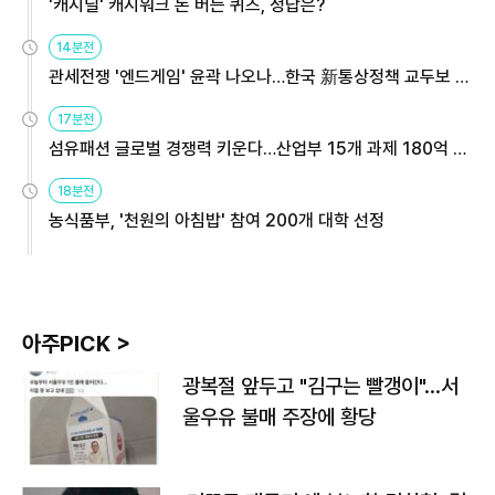
'캐시딜' 캐시워크 돈 버는 퀴즈, 정답은?
14분전
관세전쟁 '엔드게임' 윤곽 나오나…한국 新통상정책 교두보 활
용해야
17분전
섬유패션 글로벌 경쟁력 키운다…산업부 15개 과제 180억 지
원
18분전
농식품부, '천원의 아침밥' 참여 200개 대학 선정
아주PICK >
광복절 앞두고 "김구는 빨갱이"…서
울우유 불매 주장에 황당