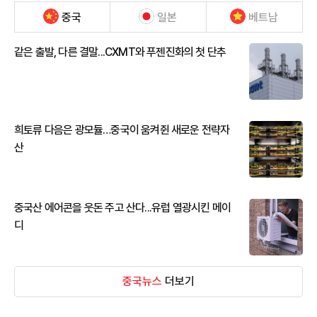
중국
일본
베트남
같은 출발, 다른 결말...CXMT와 푸젠진화의 첫 단추
희토류 다음은 광모듈…중국이 움켜쥔 새로운 전략자
산
중국산 에어콘을 웃돈 주고 산다...유럽 열광시킨 메이
디
중국뉴스
더보기