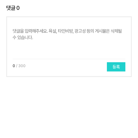
댓글
0
0
/ 300
등록