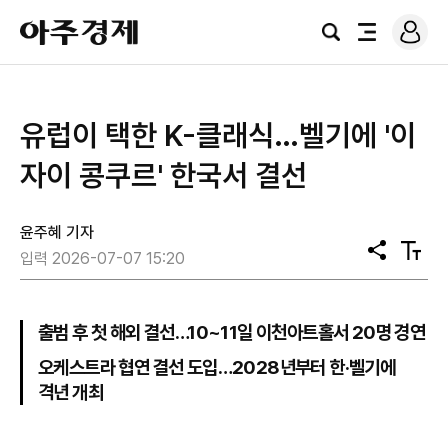
로
아
그
검
전
주
인
색
체
경
메
제
뉴
유럽이 택한 K-클래식…벨기에 '이
자이 콩쿠르' 한국서 결선
윤주혜 기자
공
텍
입력 2026-07-07 15:20
유
스
트
크
기
출범 후 첫 해외 결선…10~11일 이천아트홀서 20명 경연
오케스트라 협연 결선 도입…2028년부터 한·벨기에
격년 개최