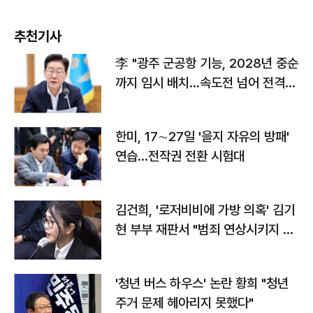
추천기사
李 "광주 군공항 기능, 2028년 중순
까지 임시 배치…속도전 넘어 전격
전"
한미, 17∼27일 '을지 자유의 방패'
연습…전작권 전환 시험대
김건희, '로저비비에 가방 의혹' 김기
현 부부 재판서 "범죄 연상시키지 말
라"
'청년 버스 하우스' 논란 황희 "청년
주거 문제 헤아리지 못했다"