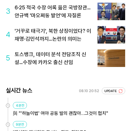
6·25 적국 수장 어록 읊은 국방장관…
3
안규백 '마오쩌둥 발언'에 자질론
'거꾸로 태극기', 북한 상징이었다? 이
4
재명·김민석까지…논란의 의미는
토스뱅크, 데이터 분석 전담조직 신
5
설…수장에 카카오 출신 선임
실시간 뉴스
08.10 20:52
UPDATE
4분전
與 "'하늘이법' 여야 공동 발의 괜찮아…그것이 협치"
9분전