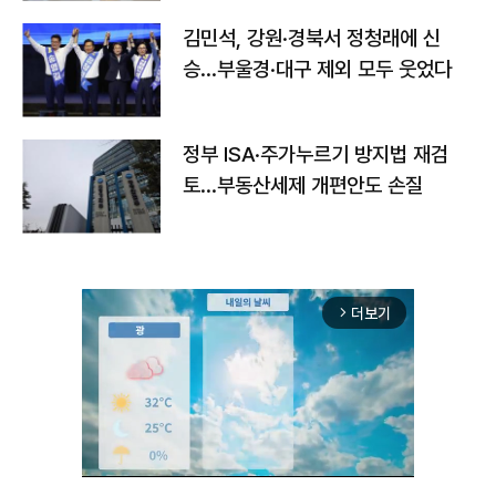
김민석, 강원·경북서 정청래에 신
승…부울경·대구 제외 모두 웃었다
정부 ISA·주가누르기 방지법 재검
토…부동산세제 개편안도 손질
더보기
arrow_forward_ios