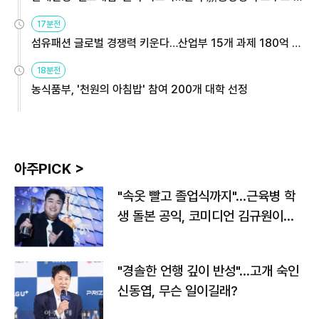
용해야
17분전
섬유패션 글로벌 경쟁력 키운다…산업부 15개 과제 180억 지
원
18분전
농식품부, '천원의 아침밥' 참여 200개 대학 선정
아주PICK >
"속옷 빨고 졸업식까지"…근육병 학
생 돌본 공익, 코미디언 김규원이었
다
"경솔한 언행 깊이 반성"…고개 숙인
신동엽, 무슨 일이길래?