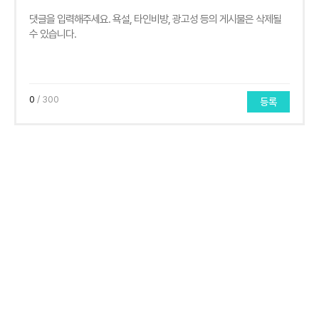
0
/ 300
등록