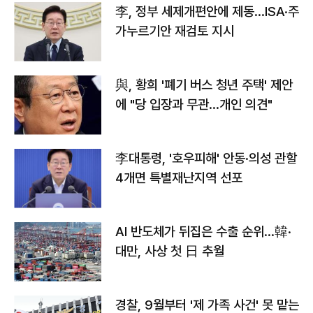
李, 정부 세제개편안에 제동…ISA·주
가누르기안 재검토 지시
與, 황희 '폐기 버스 청년 주택' 제안
에 "당 입장과 무관…개인 의견"
李대통령, '호우피해' 안동·의성 관할
4개면 특별재난지역 선포
AI 반도체가 뒤집은 수출 순위…韓·
대만, 사상 첫 日 추월
경찰, 9월부터 '제 가족 사건' 못 맡는