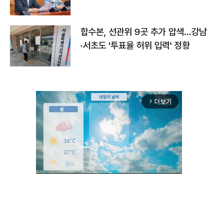
합수본, 선관위 9곳 추가 압색…강남
·서초도 '투표율 허위 입력' 정황
더보기
arrow_forward_ios
Unmute