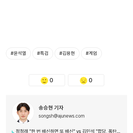
#윤석열
#특검
#김용현
#계엄
0
0
송승현 기자
songsh@ajunews.com
정청래 "한 번 배신하면 또 배신" vs 김민석 "합당, 폭탄선언 안 돼"