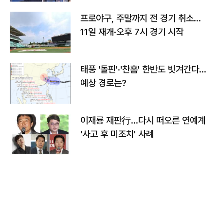
프로야구, 주말까지 전 경기 취소…
11일 재개·오후 7시 경기 시작
태풍 '돌핀'·'찬홈' 한반도 빗겨간다…
예상 경로는?
이재룡 재판行…다시 떠오른 연예계
'사고 후 미조치' 사례