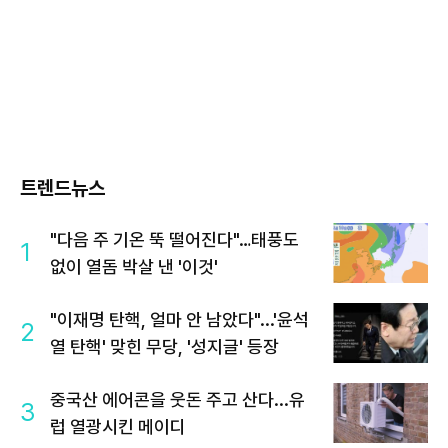
트렌드뉴스
"다음 주 기온 뚝 떨어진다"…태풍도
1
없이 열돔 박살 낸 '이것'
"이재명 탄핵, 얼마 안 남았다"...'윤석
2
열 탄핵' 맞힌 무당, '성지글' 등장
중국산 에어콘을 웃돈 주고 산다...유
3
럽 열광시킨 메이디