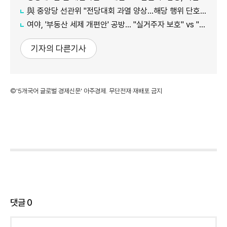
與 중앙당 선관위 "전당대회 과열 양상…해당 행위 단호히 대처"
여야, '부동산 세제 개편안' 공방… "실거주자 보호" vs "무책임의 극치"
기자의 다른기사
©'5개국어 글로벌 경제신문' 아주경제. 무단전재·재배포 금지
댓글
0