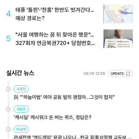
태풍 '돌핀'·'찬홈' 한반도 빗겨간다…
4
예상 경로는?
"서울 여행하는 꿈 뒤 찾아온 행운"…
5
327회차 연금복권720+ 당첨번호조
회 주목
실시간 뉴스
08.08 12:56
UPDATE
4분전
與 "'하늘이법' 여야 공동 발의 괜찮아…그것이 협치"
9분전
'캐시딜' 캐시워크 돈 버는 퀴즈, 정답은?
14분전
관세전쟁 '엔드게임' 윤곽 나오나…한국 新통상정책 교두보 활