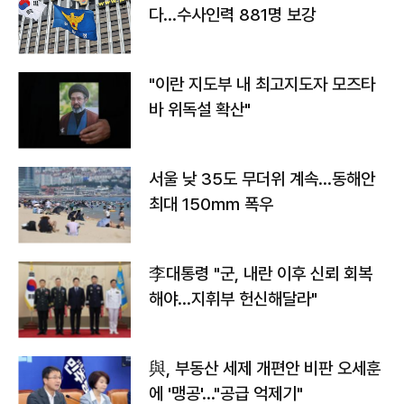
다…수사인력 881명 보강
"이란 지도부 내 최고지도자 모즈타
바 위독설 확산"
서울 낮 35도 무더위 계속…동해안
최대 150㎜ 폭우
李대통령 "군, 내란 이후 신뢰 회복
해야…지휘부 헌신해달라"
與, 부동산 세제 개편안 비판 오세훈
에 '맹공'…"공급 억제기"