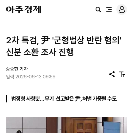
로
아
그
검
전
주
인
색
체
경
메
제
뉴
2차 특검, 尹 '군형법상 반란 혐의'
신분 소환 조사 진행
송승현 기자
공
텍
입력 2026-06-13 09:59
유
스
트
크
기
법정형 사형뿐…'무기' 선고받은 尹, 처벌 가중될 수도