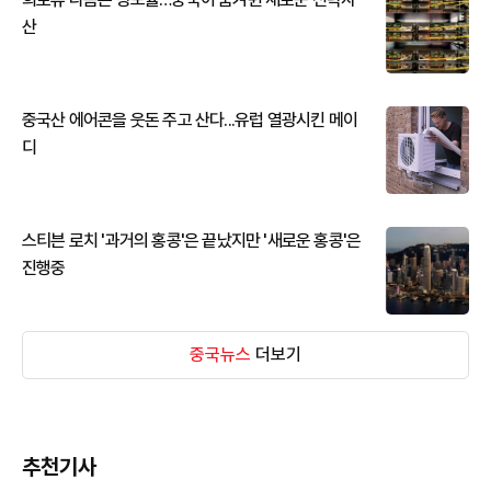
산
중국산 에어콘을 웃돈 주고 산다...유럽 열광시킨 메이
디
스티븐 로치 '과거의 홍콩'은 끝났지만 '새로운 홍콩'은
진행중
중국뉴스
더보기
추천기사