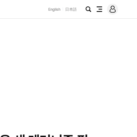
로
English
日本語
그
검
전
인
색
체
메
뉴