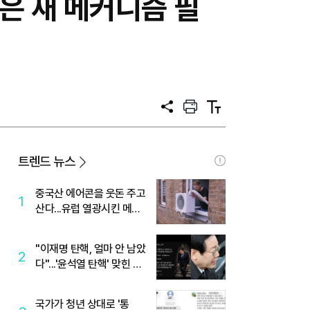
같은 새 메커니즘 필
공
프
텍
유
린
스
트
트
크
기
트렌드 뉴스
중국산 에어콘을 웃돈 주고
1
산다...유럽 열광시킨 메이
디
"이재명 탄핵, 얼마 안 남았
2
다"...'윤석열 탄핵' 맞힌 무
당, '성지글' 등장
국가가 청년 상대로 '통