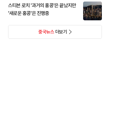
스티븐 로치 '과거의 홍콩'은 끝났지만
'새로운 홍콩'은 진행중
중국뉴스
더보기