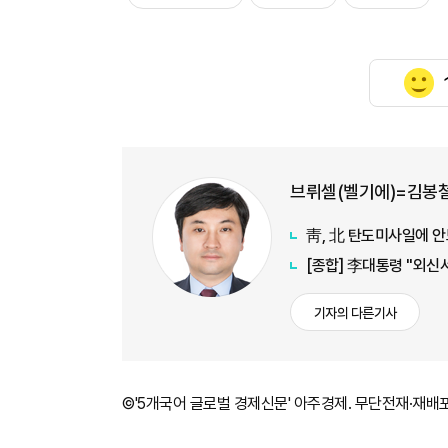
브뤼셀(벨기에)=김봉철
靑, 北 탄도미사일에 안
[종합] 李대통령 "외신
기자의 다른기사
©'5개국어 글로벌 경제신문' 아주경제. 무단전재·재배