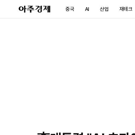
아
중국
AI
산업
재테크
주
경
제