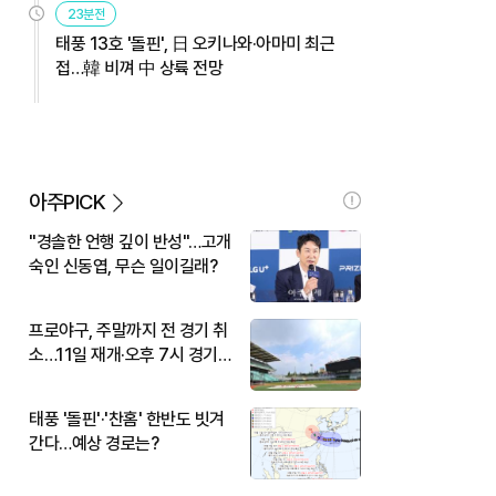
23분전
태풍 13호 '돌핀', 日 오키나와·아마미 최근
접…韓 비껴 中 상륙 전망
아주PICK
"경솔한 언행 깊이 반성"…고개
숙인 신동엽, 무슨 일이길래?
프로야구, 주말까지 전 경기 취
소…11일 재개·오후 7시 경기
시작
태풍 '돌핀'·'찬홈' 한반도 빗겨
간다…예상 경로는?