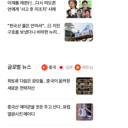
이재룡 재판行…다시 떠오른
연예계 '사고 후 미조치' 사례
"한국산 물은 안마셔"…日 지진
구호품 보냈더니 비하한 누리
꾼
글로벌 뉴스
중국
일본
베트남
희토류 다음은 광모듈…중국이 움켜쥔
새로운 전략자산
중국산 에어콘을 웃돈 주고 산다...유럽
열광시킨 메이디