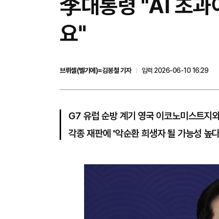
李대통령 "AI 초과
요"
브뤼셀(벨기에)=김봉철 기자
입력 2026-06-10 16:29
G7 유럽 순방 계기 영국 이코노미스트지
각종 재판에 '악순환 희생자 될 가능성 높다