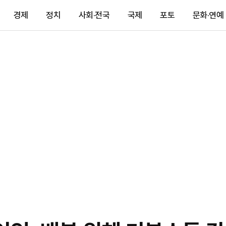
경제
정치
사회·전국
국제
포토
문화·연예