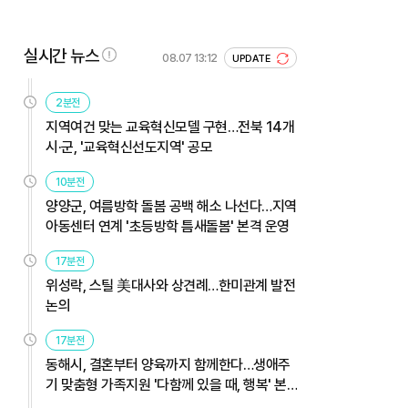
실시간 뉴스
08.07 13:12
UPDATE
2분전
지역여건 맞는 교육혁신모델 구현…전북 14개
시·군, '교육혁신선도지역' 공모
10분전
양양군, 여름방학 돌봄 공백 해소 나선다…지역
아동센터 연계 '초등방학 틈새돌봄' 본격 운영
17분전
위성락, 스틸 美대사와 상견례…한미관계 발전
논의
17분전
동해시, 결혼부터 양육까지 함께한다…생애주
기 맞춤형 가족지원 '다함께 있을 때, 행복' 본
격 운영