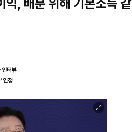
이익, 배분 위해 기본소득 
와 인터뷰
' 인정
이
미
지