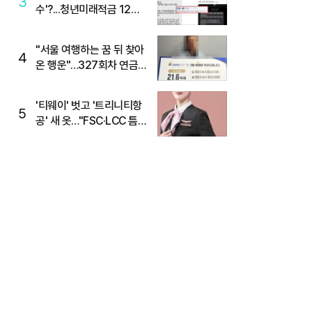
3
수'?...청년미래적금 12%
준다더니 "응, 오류야"
"서울 여행하는 꿈 뒤 찾아
4
온 행운"…327회차 연금
복권720+ 당첨번호조회
주목
'티웨이' 벗고 '트리니티항
5
공' 새 옷…"FSC·LCC 틈
새, SSC 전략으로 공략"