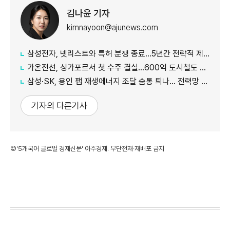
김나윤 기자
kimnayoon@ajunews.com
삼성전자, 넷리스트와 특허 분쟁 종료…5년간 전략적 제휴
가온전선, 싱가포르서 첫 수주 결실…600억 도시철도 케이블 공급
삼성·SK, 용인 팹 재생에너지 조달 숨통 틔나… 전력망 확충에 에너지 리스크 완화 기대
기자의 다른기사
©'5개국어 글로벌 경제신문' 아주경제. 무단전재·재배포 금지