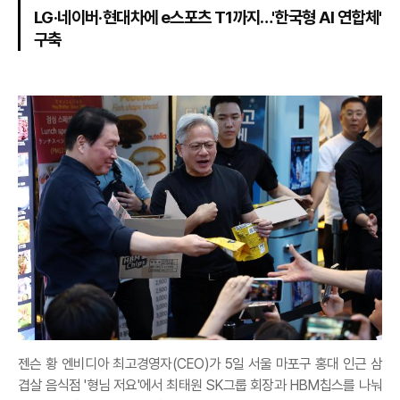
LG·네이버·현대차에 e스포츠 T1까지…'한국형 AI 연합체'
구축
젠슨 황 엔비디아 최고경영자(CEO)가 5일 서울 마포구 홍대 인근 삼
겹살 음식점 '형님 저요'에서 최태원 SK그룹 회장과 HBM칩스를 나눠