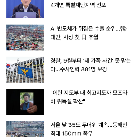
4개면 특별재난지역 선포
AI 반도체가 뒤집은 수출 순위…韓·
대만, 사상 첫 日 추월
경찰, 9월부터 '제 가족 사건' 못 맡는
다…수사인력 881명 보강
"이란 지도부 내 최고지도자 모즈타
바 위독설 확산"
서울 낮 35도 무더위 계속…동해안
최대 150㎜ 폭우