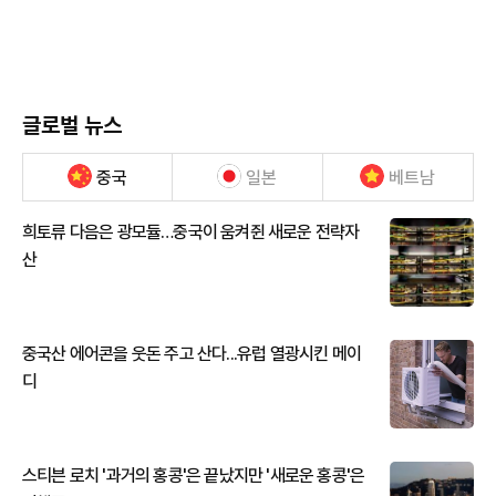
글로벌 뉴스
중국
일본
베트남
희토류 다음은 광모듈…중국이 움켜쥔 새로운 전략자
산
중국산 에어콘을 웃돈 주고 산다...유럽 열광시킨 메이
디
스티븐 로치 '과거의 홍콩'은 끝났지만 '새로운 홍콩'은