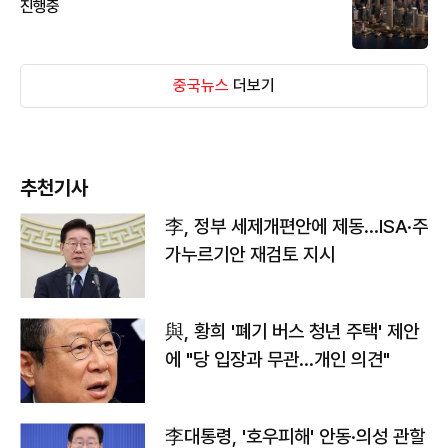
진행중
중국뉴스
더보기
추천기사
李, 정부 세제개편안에 제동…ISA·주
가누르기안 재검토 지시
與, 황희 '폐기 버스 청년 주택' 제안
에 "당 입장과 무관…개인 의견"
李대통령, '호우피해' 안동·의성 관할