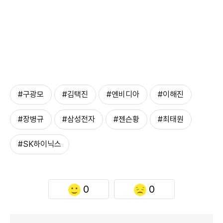
#구광모
#김택진
#엔비디아
#이해진
#장병규
#삼성전자
#젠슨황
#최태원
#SK하이닉스
0
0