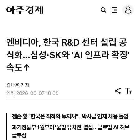
로
아
그
검
전
주
인
색
체
경
메
제
뉴
엔비디아, 한국 R&D 센터 설립 공
식화…삼성·SK와 'AI 인프라 확장'
속도↑
김나윤 기자
공
텍
입력 2026-06-07 18:00
유
스
트
크
기
젠슨 황 "한국은 최적의 투자처"…박사급 인재 채용 돌입
과기정통부 1월부터 '물밑 유치전' 결실…글로벌 AI 허브
급부상