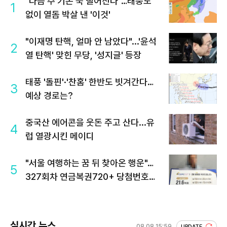
"다음 주 기온 뚝 떨어진다"…태풍도
1
없이 열돔 박살 낸 '이것'
"이재명 탄핵, 얼마 안 남았다"...'윤석
2
열 탄핵' 맞힌 무당, '성지글' 등장
태풍 '돌핀'·'찬홈' 한반도 빗겨간다…
3
예상 경로는?
중국산 에어콘을 웃돈 주고 산다...유
4
럽 열광시킨 메이디
"서울 여행하는 꿈 뒤 찾아온 행운"…
5
327회차 연금복권720+ 당첨번호조
회 주목
실시간 뉴스
08.08 15:59
UPDATE