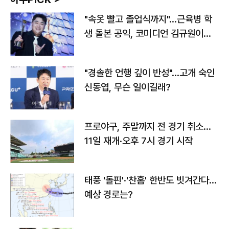
"속옷 빨고 졸업식까지"…근육병 학
생 돌본 공익, 코미디언 김규원이었
다
"경솔한 언행 깊이 반성"…고개 숙인
신동엽, 무슨 일이길래?
프로야구, 주말까지 전 경기 취소…
11일 재개·오후 7시 경기 시작
태풍 '돌핀'·'찬홈' 한반도 빗겨간다…
예상 경로는?