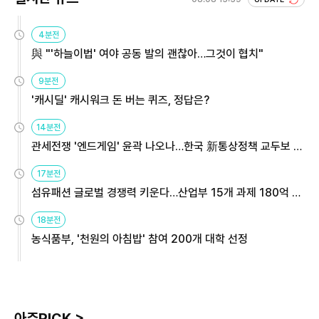
4분전
與 "'하늘이법' 여야 공동 발의 괜찮아…그것이 협치"
9분전
'캐시딜' 캐시워크 돈 버는 퀴즈, 정답은?
14분전
관세전쟁 '엔드게임' 윤곽 나오나…한국 新통상정책 교두보 활
용해야
17분전
섬유패션 글로벌 경쟁력 키운다…산업부 15개 과제 180억 지
원
18분전
농식품부, '천원의 아침밥' 참여 200개 대학 선정
아주PICK >