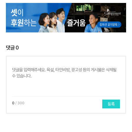
댓글
0
0
/ 300
등록