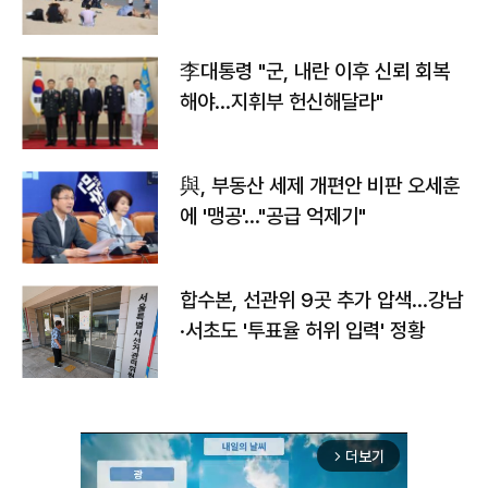
李대통령 "군, 내란 이후 신뢰 회복
해야…지휘부 헌신해달라"
與, 부동산 세제 개편안 비판 오세훈
에 '맹공'…"공급 억제기"
합수본, 선관위 9곳 추가 압색…강남
·서초도 '투표율 허위 입력' 정황
더보기
arrow_forward_ios