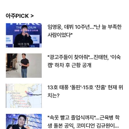
아주PICK >
임영웅, 데뷔 10주년…"난 늘 부족한
사람이었다"
"광고주들이 찾아줘"…진태현, '이숙
캠' 하차 후 근황 공개
13호 태풍 '돌핀'·15호 '찬홈' 현재 위
치는?
"속옷 빨고 졸업식까지"…근육병 학
생 돌본 공익, 코미디언 김규원이었