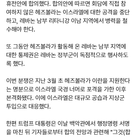
휴전안에 합의했다. 합의안에 따르면 회담에 직접 참
여하지 않은 헤즈볼라는 이스라엘에 대한 공격을 중단
하고, 레바논 남부 리타니강 이남 지역에서 병력을 철
수해야 한다.
또 그동안 헤즈볼라가 활동해 온 레바논 남부 지역에
대한 통제권은 레바논 정부군이 독점적으로 행사하도
록 했다.
이번 분쟁은 지난 3월 초 헤즈볼라가 이란을 지원한다
는 명분으로 이스라엘 국경 너머로 포격을 가한 이후
본격화됐다. 이에 이스라엘은 대규모 공습과 지상군
투입으로 대응했다.
한편 트럼프 대통령은 이날 백악관에서 행정명령 서명
을 마친 뒤 기자들로부터 합의 전망과 관련해 "그것(합