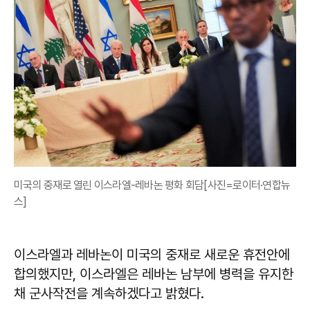
미국의 중재로 열린 이스라엘-레바논 평화 회담[사진=로이터·연합뉴
스]
이스라엘과 레바논이 미국의 중재로 새로운 휴전안에
합의했지만, 이스라엘은 레바논 남부에 병력을 유지한
채 군사작전을 계속하겠다고 밝혔다.