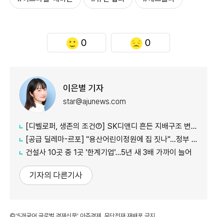
0
0
이은별 기자
star@ajunews.com
[디벨로퍼, 생존의 조건⑦] SK디앤디 흔든 지배구조 변화…1367억 증자로 '현금' 사수
[공급 딜레마-르포] "용산어린이정원에 집 짓나"…정부 공급 검토에 서울시·주민 반발
건설사 10곳 중 1곳 '한계기업'…5년 새 3배 가까이 늘어
기자의 다른기사
©'5개국어 글로벌 경제신문' 아주경제. 무단전재·재배포 금지