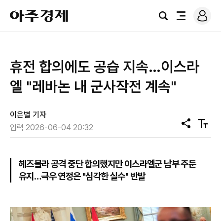
로
아
그
검
전
주
인
색
체
경
메
제
뉴
휴전 합의에도 공습 지속…이스라
엘 "레바논 내 군사작전 계속"
이은별 기자
공
텍
입력 2026-06-04 20:32
유
스
트
크
기
헤즈볼라 공격 중단 합의했지만 이스라엘군 남부 주둔
유지…극우 연정은 "심각한 실수" 반발