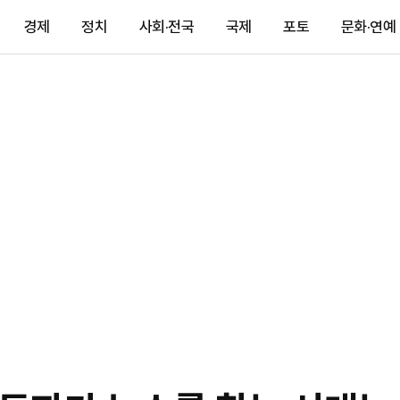
경제
정치
사회·전국
국제
포토
문화·연예