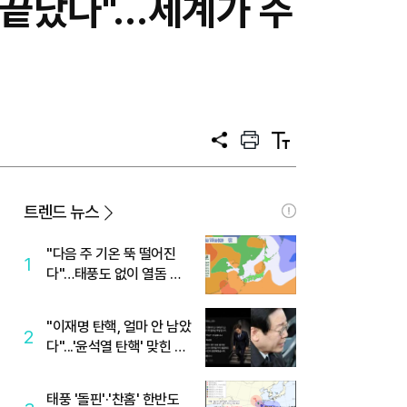
는 끝났다"…세계가 주
공
프
텍
유
린
스
트
트
크
기
트렌드 뉴스
"다음 주 기온 뚝 떨어진
1
다"…태풍도 없이 열돔 박
살 낸 '이것'
"이재명 탄핵, 얼마 안 남았
2
다"...'윤석열 탄핵' 맞힌 무
당, '성지글' 등장
태풍 '돌핀'·'찬홈' 한반도