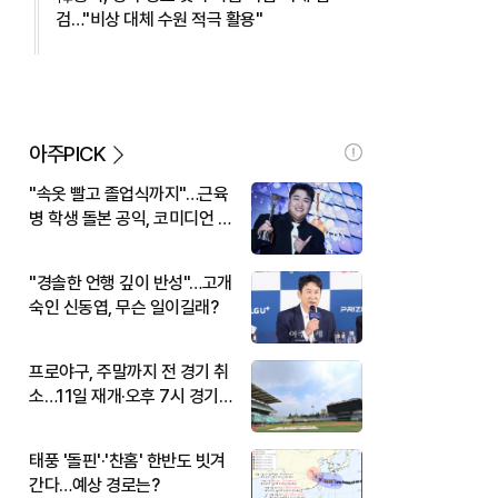
검…"비상 대체 수원 적극 활용"
아주PICK
"속옷 빨고 졸업식까지"…근육
병 학생 돌본 공익, 코미디언 김
규원이었다
"경솔한 언행 깊이 반성"…고개
숙인 신동엽, 무슨 일이길래?
프로야구, 주말까지 전 경기 취
소…11일 재개·오후 7시 경기
시작
태풍 '돌핀'·'찬홈' 한반도 빗겨
간다…예상 경로는?