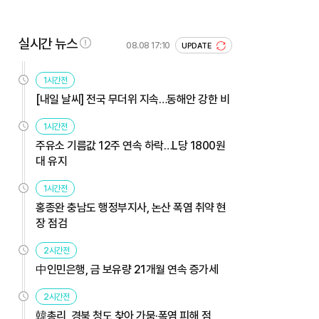
실시간 뉴스
08.08 17:10
UPDATE
1시간전
[내일 날씨] 전국 무더위 지속…동해안 강한 비
1시간전
주유소 기름값 12주 연속 하락…L당 1800원
대 유지
1시간전
홍종완 충남도 행정부지사, 논산 폭염 취약 현
장 점검
2시간전
中인민은행, 금 보유량 21개월 연속 증가세
2시간전
韓총리, 경북 청도 찾아 가뭄·폭염 피해 점