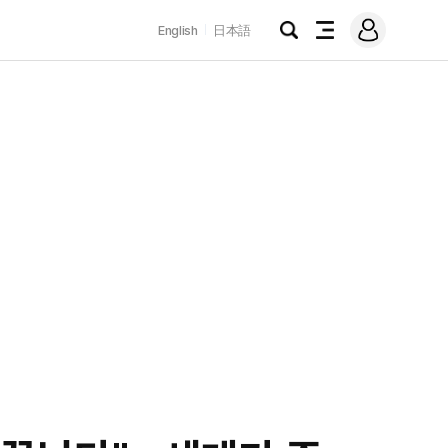
로
English
日本語
그
검
전
인
색
체
메
뉴