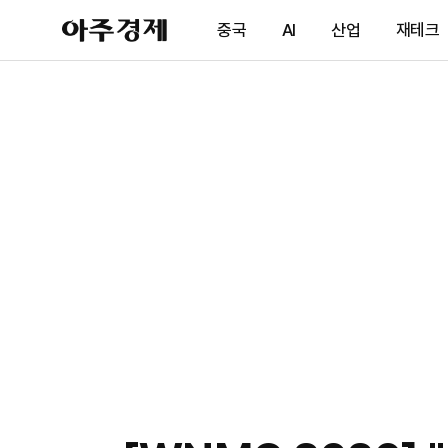
아
중국
AI
산업
재테크
주
경
제