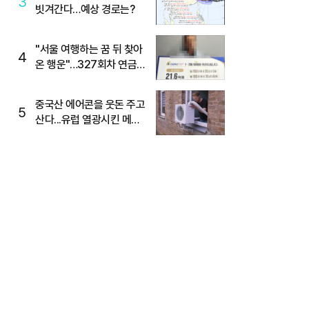
3
빗겨간다…예상 경로는?
"서울 여행하는 꿈 뒤 찾아
4
온 행운"…327회차 연금
복권720+ 당첨번호조회
주목
중국산 에어콘을 웃돈 주고
5
산다...유럽 열광시킨 메이
디