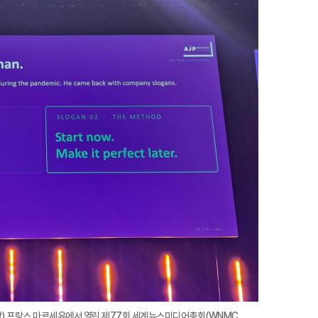
지
확
대
각) 프랑스 마르세유에서 열린 제77회 세계뉴스미디어총회(WNMC