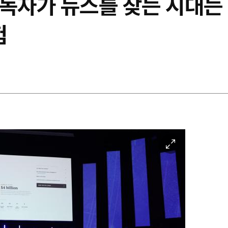
 "독자가 뉴스를 찾는 시대
험
이
미
지
확
대