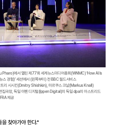
u Pharo)에서 열린 제77회 세계뉴스미디어총회(WNMC) ‘How AI Is
 바꾸는 뉴스 경험)’ 세션에서 (왼쪽부터) 전 BBC 월드서비스
(Dmitry Shishkin), 마르쿠스 크날(Markus Knall)
장, 독일 이펜 디지털(Ippen Digital)의 독일 dpa의 아스트리드
IFRA 제공
들을 찾아가야 한다."