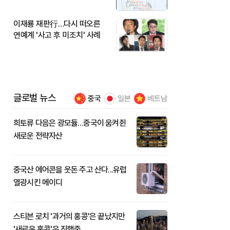
이재룡 재판行…다시 떠오른
연예계 '사고 후 미조치' 사례
글로벌 뉴스
중국
일본
베트남
희토류 다음은 광모듈…중국이 움켜쥔
새로운 전략자산
중국산 에어콘을 웃돈 주고 산다...유럽
열광시킨 메이디
스티븐 로치 '과거의 홍콩'은 끝났지만
'새로운 홍콩'은 진행중