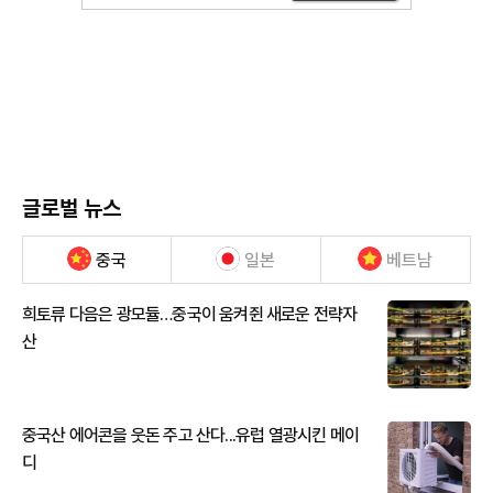
글로벌 뉴스
중국
일본
베트남
희토류 다음은 광모듈…중국이 움켜쥔 새로운 전략자
산
중국산 에어콘을 웃돈 주고 산다...유럽 열광시킨 메이
디