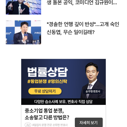
생 돌본 공익, 코미디언 김규원이었
다
"경솔한 언행 깊이 반성"…고개 숙인
신동엽, 무슨 일이길래?