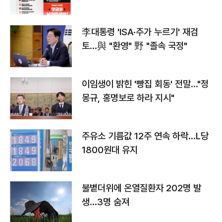
李대통령 'ISA·주가 누르기' 재검
토…與 "환영" 野 "졸속 국정"
이임생이 밝힌 '빵집 회동' 전말…"정
몽규, 홍명보로 하라 지시"
주유소 기름값 12주 연속 하락…L당
1800원대 유지
불볕더위에 온열질환자 202명 발
생…3명 숨져