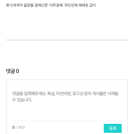
©'5개국어 글로벌 경제신문' 아주경제. 무단전재·재배포 금지
댓글
0
0
/ 300
등록