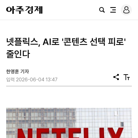
로
아
그
검
전
주
인
색
체
경
메
제
뉴
넷플릭스, AI로 '콘텐츠 선택 피로'
줄인다
한영훈 기자
공
텍
입력 2026-06-04 13:47
유
스
트
크
기