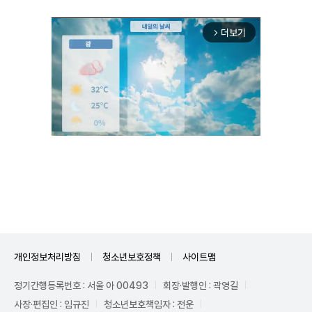
더보기
arrow_forward_ios
Mute
개인정보처리방침
청소년보호정책
사이트맵
정기간행등록번호 : 서울 아 00493
회장·발행인 : 곽영길
사장·편집인 : 임규진
청소년보호책임자 : 전운