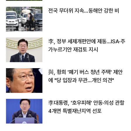
전국 무더위 지속…동해안 강한 비
李, 정부 세제개편안에 제동…ISA·주
가누르기안 재검토 지시
與, 황희 '폐기 버스 청년 주택' 제안
에 "당 입장과 무관…개인 의견"
李대통령, '호우피해' 안동·의성 관할
4개면 특별재난지역 선포