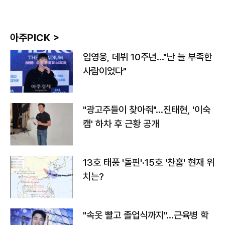
아주PICK >
임영웅, 데뷔 10주년…"난 늘 부족한
사람이었다"
"광고주들이 찾아줘"…진태현, '이숙
캠' 하차 후 근황 공개
13호 태풍 '돌핀'·15호 '찬홈' 현재 위
치는?
"속옷 빨고 졸업식까지"…근육병 학