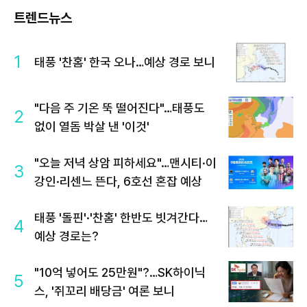
트렌드뉴스
1
태풍 '찬홈' 한국 오나…예상 경로 보니
"다음 주 기온 뚝 떨어진다"…태풍도
2
없이 열돔 박살 낸 '이것'
"오늘 저녁 상암 피하세요"…맨시티·이
3
강인·리센느 뜬다, 6호선 혼잡 예상
태풍 '돌핀'·'찬홈' 한반도 빗겨간다…
4
예상 경로는?
"10억 넣어도 25만원"?…SK하이닉
5
스, '쥐꼬리 배당금' 여론 보니