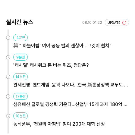
실시간 뉴스
08.10 01:22
UPDATE
4분전
與 "'하늘이법' 여야 공동 발의 괜찮아…그것이 협치"
9분전
'캐시딜' 캐시워크 돈 버는 퀴즈, 정답은?
14분전
관세전쟁 '엔드게임' 윤곽 나오나…한국 新통상정책 교두보 활
용해야
17분전
섬유패션 글로벌 경쟁력 키운다…산업부 15개 과제 180억 지
원
18분전
농식품부, '천원의 아침밥' 참여 200개 대학 선정