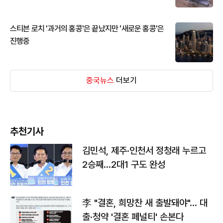
스티븐 로치 '과거의 홍콩'은 끝났지만 '새로운 홍콩'은
진행중
중국뉴스
더보기
추천기사
김민석, 제주·인천서 정청래 누르고
2승째…2대1 구도 완성
李 "결혼, 희망찬 새 출발돼야"… 대
출·청약 '결혼 페널티' 손본다