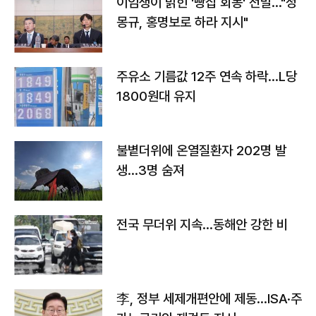
이임생이 밝힌 '빵집 회동' 전말…"정
몽규, 홍명보로 하라 지시"
주유소 기름값 12주 연속 하락…L당
1800원대 유지
불볕더위에 온열질환자 202명 발
생…3명 숨져
전국 무더위 지속…동해안 강한 비
李, 정부 세제개편안에 제동…ISA·주