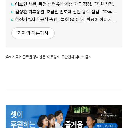
이호현 차관, 폭염 쉼터·취약계층 가구 점검…"지원 사각지대 최소화"
김성환 기후장관, 호남권 반도체 산단 용수 점검…"하루 30만t 재이용수 공급"
한전기술지주 공식 출범…특허 8000개 활용해 에너지 유니콘 키운다
기자의 다른기사
©'5개국어 글로벌 경제신문' 아주경제. 무단전재·재배포 금지