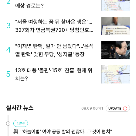
2
예상 경로는?
"서울 여행하는 꿈 뒤 찾아온 행운"…
3
327회차 연금복권720+ 당첨번호조
회 주목
"이재명 탄핵, 얼마 안 남았다"...'윤석
4
열 탄핵' 맞힌 무당, '성지글' 등장
13호 태풍 '돌핀'·15호 '찬홈' 현재 위
5
치는?
실시간 뉴스
08.09 06:41
UPDATE
4분전
與 "'하늘이법' 여야 공동 발의 괜찮아…그것이 협치"