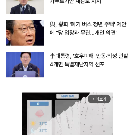
가누르기안 재검토 지시
與, 황희 '폐기 버스 청년 주택' 제안
에 "당 입장과 무관…개인 의견"
李대통령, '호우피해' 안동·의성 관할
4개면 특별재난지역 선포
더보기
arrow_forward_ios