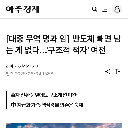
로
아
그
검
전
주
인
색
체
경
메
제
뉴
[대중 무역 명과 암] 반도체 빼면 남
는 게 없다...'구조적 적자' 여전
최예지·권성진 기자
공
텍
입력 2026-06-04 15:58
유
스
트
크
기
흑자 전환 눈앞에도 구조개선 미완
中 자급화 가속·핵심광물 의존은 숙제