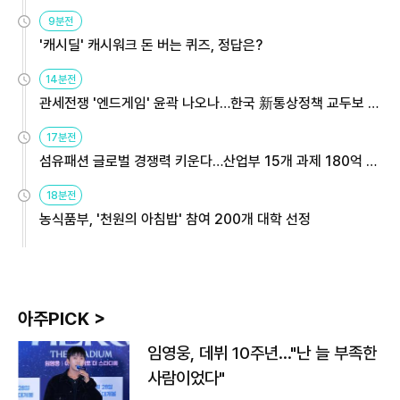
9분전
'캐시딜' 캐시워크 돈 버는 퀴즈, 정답은?
14분전
관세전쟁 '엔드게임' 윤곽 나오나…한국 新통상정책 교두보 활
용해야
17분전
섬유패션 글로벌 경쟁력 키운다…산업부 15개 과제 180억 지
원
18분전
농식품부, '천원의 아침밥' 참여 200개 대학 선정
아주PICK >
임영웅, 데뷔 10주년…"난 늘 부족한
사람이었다"