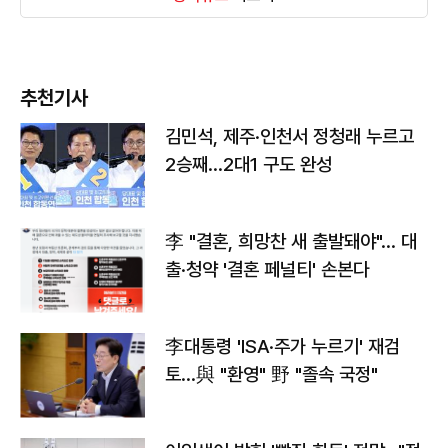
추천기사
김민석, 제주·인천서 정청래 누르고
2승째…2대1 구도 완성
李 "결혼, 희망찬 새 출발돼야"… 대
출·청약 '결혼 페널티' 손본다
李대통령 'ISA·주가 누르기' 재검
토…與 "환영" 野 "졸속 국정"