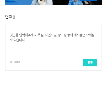
댓글
0
0
/ 300
등록