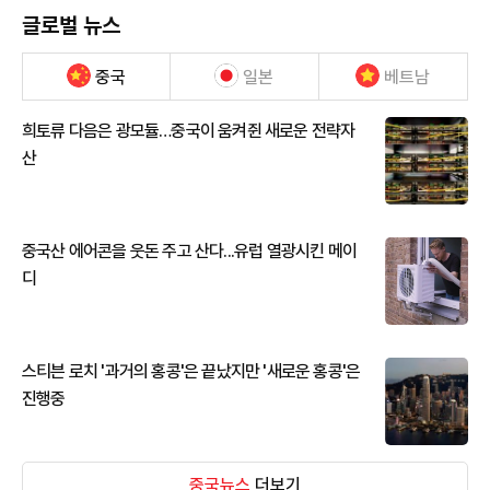
글로벌 뉴스
중국
일본
베트남
희토류 다음은 광모듈…중국이 움켜쥔 새로운 전략자
산
중국산 에어콘을 웃돈 주고 산다...유럽 열광시킨 메이
디
스티븐 로치 '과거의 홍콩'은 끝났지만 '새로운 홍콩'은
진행중
중국뉴스
더보기