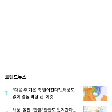
트렌드뉴스
"다음 주 기온 뚝 떨어진다"…태풍도
1
없이 열돔 박살 낸 '이것'
태풍 '돌핀'·'찬홈' 한반도 빗겨간다…