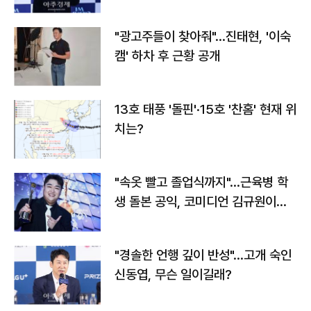
"광고주들이 찾아줘"…진태현, '이숙
캠' 하차 후 근황 공개
13호 태풍 '돌핀'·15호 '찬홈' 현재 위
치는?
"속옷 빨고 졸업식까지"…근육병 학
생 돌본 공익, 코미디언 김규원이었
다
"경솔한 언행 깊이 반성"…고개 숙인
신동엽, 무슨 일이길래?