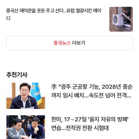
중국산 에어콘을 웃돈 주고 산다...유럽 열광시킨 메이
디
중국뉴스
더보기
추천기사
李 "광주 군공항 기능, 2028년 중순
까지 임시 배치…속도전 넘어 전격
전"
한미, 17∼27일 '을지 자유의 방패'
연습…전작권 전환 시험대