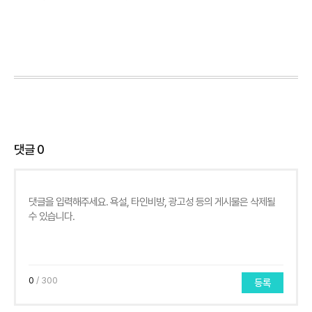
댓글
0
0
/ 300
등록