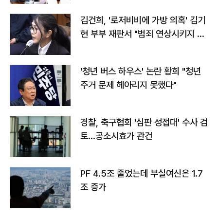
김건희, '로저비비에 가방 의혹' 김기
현 부부 재판서 "범죄 연상시키지 말
라"
'청년 버스 하우스' 논란 황희 "청년
주거 문제 헤아리지 못했다"
경찰, 축구협회 '심판 성접대' 수사 검
토…공소시효가 관건
PF 4.5조 줄었는데 부실여신은 1.7
조 증가