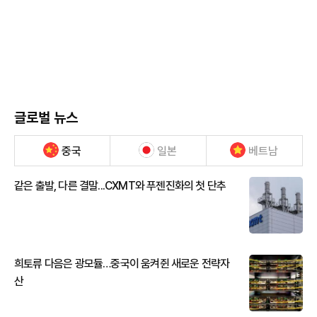
글로벌 뉴스
중국
일본
베트남
같은 출발, 다른 결말...CXMT와 푸젠진화의 첫 단추
희토류 다음은 광모듈…중국이 움켜쥔 새로운 전략자
산