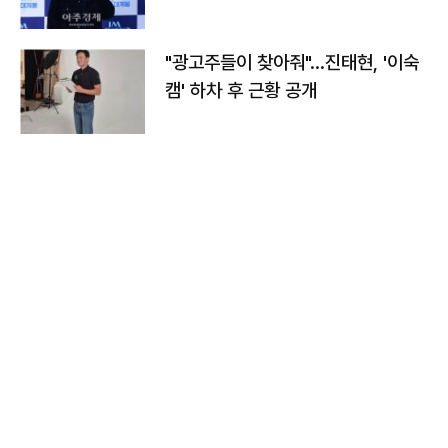
"광고주들이 찾아줘"…진태현, '이숙
캠' 하차 후 근황 공개