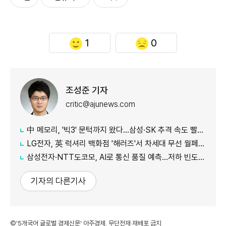
1
0
조성준 기자
critic@ajunews.com
中 메모리, '빅3' 문턱까지 왔다…삼성·SK 추격 속도 빨라진다
LG전자, 英 럭셔리 백화점 '해러즈'서 차세대 무선 월페이퍼 TV 특별 전시
삼성전자·NTT도코모, AI로 통신 품질 예측…저하 빈도 절반 줄였다
기자의 다른기사
©'5개국어 글로벌 경제신문' 아주경제. 무단전재·재배포 금지