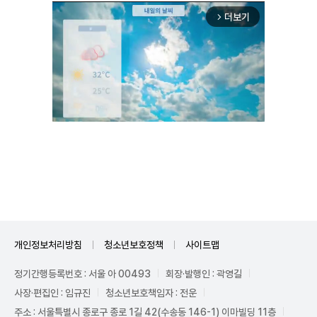
더보기
arrow_forward_ios
Unmute
개인정보처리방침
청소년보호정책
사이트맵
정기간행등록번호 : 서울 아 00493
회장·발행인 : 곽영길
사장·편집인 : 임규진
청소년보호책임자 : 전운
주소 : 서울특별시 종로구 종로 1길 42(수송동 146-1) 이마빌딩 11층