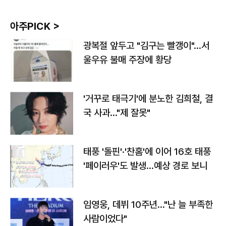
아주PICK >
광복절 앞두고 "김구는 빨갱이"…서
울우유 불매 주장에 황당
'거꾸로 태극기'에 분노한 김희철, 결
국 사과…"제 잘못"
태풍 '돌핀'·'찬홈'에 이어 16호 태풍
'페이러우'도 발생…예상 경로 보니
임영웅, 데뷔 10주년…"난 늘 부족한
사람이었다"