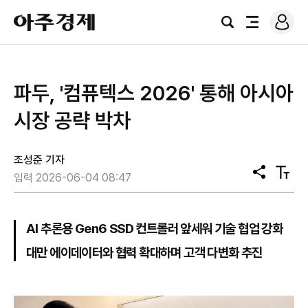
로
아
그
검
전
주
인
색
체
경
메
제
뉴
파두, '컴퓨텍스 2026' 통해 아시아
시장 공략 박차
조성준 기자
공
텍
입력 2026-06-04 08:47
유
스
트
크
기
AI 추론용 Gen6 SSD 컨트롤러 앞세워 기술 협업 강화
대만 에이데이터와 협력 확대하며 고객 다변화 추진