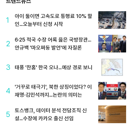
트렌드뉴스
아이 둘이면 고속도로 통행료 10% 할
1
인…오늘부터 신청 시작
6·25 적국 수장 어록 읊은 국방장관…
2
안규백 '마오쩌둥 발언'에 자질론
3
태풍 '찬홈' 한국 오나…예상 경로 보니
'거꾸로 태극기', 북한 상징이었다? 이
4
재명·김민석까지…논란의 의미는
토스뱅크, 데이터 분석 전담조직 신
5
설…수장에 카카오 출신 선임