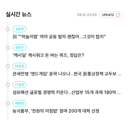
실시간 뉴스
08.10 22:05
UPDATE
4분전
與 "'하늘이법' 여야 공동 발의 괜찮아…그것이 협치"
9분전
'캐시딜' 캐시워크 돈 버는 퀴즈, 정답은?
14분전
관세전쟁 '엔드게임' 윤곽 나오나…한국 新통상정책 교두보 활
용해야
17분전
섬유패션 글로벌 경쟁력 키운다…산업부 15개 과제 180억 지
원
18분전
농식품부, '천원의 아침밥' 참여 200개 대학 선정