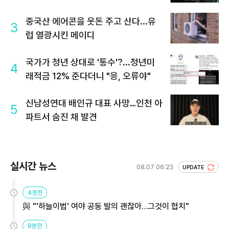
중국산 에어콘을 웃돈 주고 산다...유
3
럽 열광시킨 메이디
국가가 청년 상대로 '통수'?...청년미
4
래적금 12% 준다더니 "응, 오류야"
신남성연대 배인규 대표 사망…인천 아
5
파트서 숨진 채 발견
실시간 뉴스
08.07 06:23
UPDATE
4분전
與 "'하늘이법' 여야 공동 발의 괜찮아…그것이 협치"
9분전