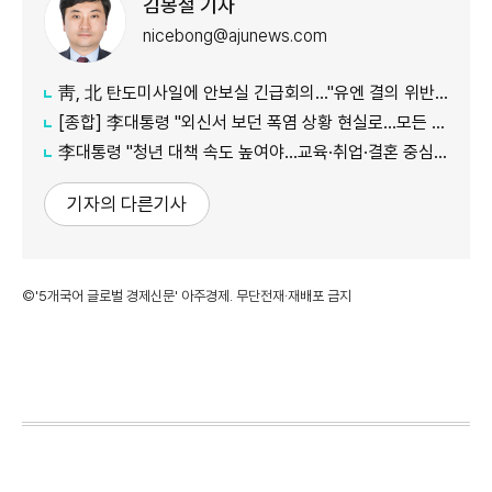
김봉철 기자
nicebong@ajunews.com
靑, 北 탄도미사일에 안보실 긴급회의…"유엔 결의 위반, 즉각 중단 촉구"
[종합] 李대통령 "외신서 보던 폭염 상황 현실로…모든 행정력 총동원하라"
李대통령 "청년 대책 속도 높여야…교육·취업·결혼 중심 정책 재편"
기자의 다른기사
©'5개국어 글로벌 경제신문' 아주경제. 무단전재·재배포 금지