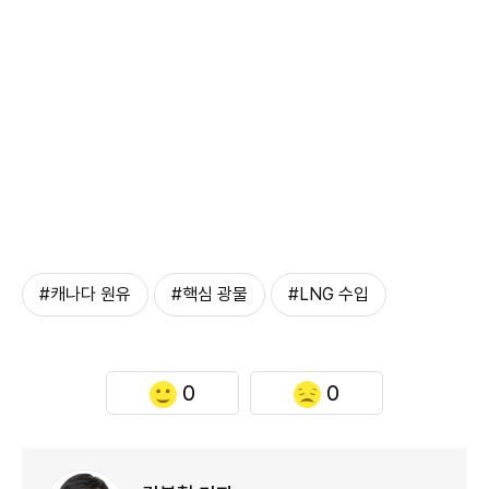
#캐나다 원유
#핵심 광물
#LNG 수입
0
0