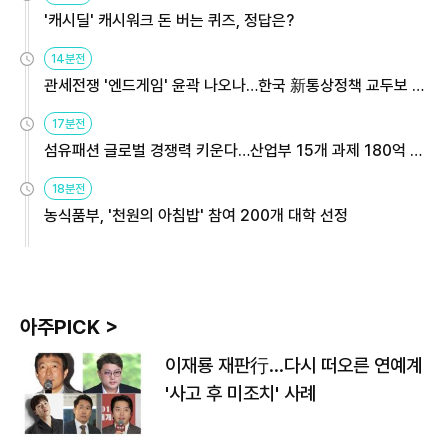
'캐시딜' 캐시워크 돈 버는 퀴즈, 정답은?
14분전
관세전쟁 '엔드게임' 윤곽 나오나…한국 新통상정책 교두보 활
용해야
17분전
섬유패션 글로벌 경쟁력 키운다…산업부 15개 과제 180억 지
원
18분전
농식품부, '천원의 아침밥' 참여 200개 대학 선정
아주PICK >
이재룡 재판行…다시 떠오른 연예계
'사고 후 미조치' 사례