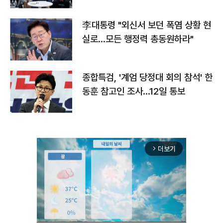
맞불
李대통령 "외신서 보던 폭염 상황 현
실로…모든 행정력 총동원하라"
종합특검, '계엄 당정대 회의 참석' 한
동훈 참고인 조사...12일 통보
더보기
arrow_forward_ios