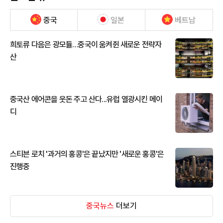
중국
일본
베트남
희토류 다음은 광모듈…중국이 움켜쥔 새로운 전략자
산
중국산 에어콘을 웃돈 주고 산다...유럽 열광시킨 메이
디
스티븐 로치 '과거의 홍콩'은 끝났지만 '새로운 홍콩'은
진행중
중국뉴스
더보기