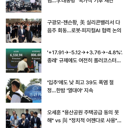
염…李대통령 "국가적 기후 재난"
구광모-젠슨황, 美 실리콘밸리서 다
음주 회동…로봇·피지컬AI 협력 논의
'+17.91→-5.12→+3.76→-4.8%'…'
종레' 규제에도 여전히 롤러코스터
타는 코스피
'입추'에도 낮 최고 39도 폭염 절
정…한밤 '열대야' 지속
오세훈 "용산공원 주택공급 동의 못
해" vs 與 "정치적 어젠다로 사용"