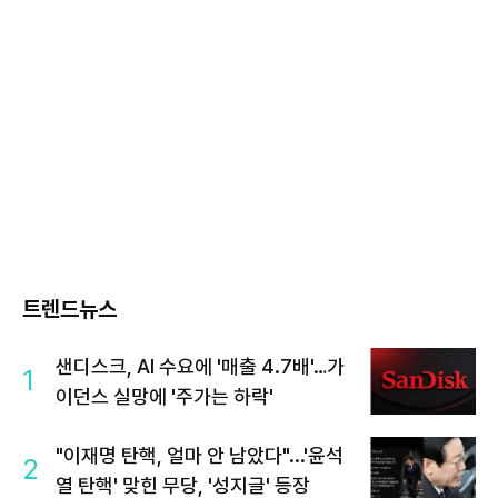
트렌드뉴스
샌디스크, AI 수요에 '매출 4.7배'…가
1
이던스 실망에 '주가는 하락'
"이재명 탄핵, 얼마 안 남았다"...'윤석
2
열 탄핵' 맞힌 무당, '성지글' 등장