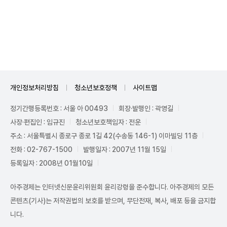
Unmute
개인정보처리방침
청소년보호정책
사이트맵
정기간행등록번호 : 서울 아 00493
회장·발행인 : 곽영길
사장·편집인 : 임규진
청소년보호책임자 : 전운
주소 : 서울특별시 종로구 종로 1길 42(수송동 146-1) 이마빌딩 11층
전화 : 02-767-1500
발행일자 : 2007년 11월 15일
등록일자 : 2008년 01월10일
아주경제는 인터넷신문윤리위원회 윤리강령을 준수합니다. 아주경제의 모든
콘텐츠(기사)는 저작권법의 보호를 받으며, 무단전재, 복사, 배포 등을 금지합
니다.