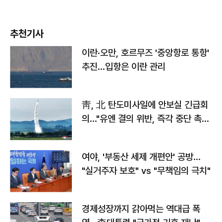
추천기사
이란·오만, 호르무즈 '중앙항로 통항'
추진…입항은 이란 관리
靑, 北 탄도미사일에 안보실 긴급회
의…"유엔 결의 위반, 즉각 중단 촉
구"
여야, '부동산 세제 개편안' 공방…
"실거주자 보호" vs "무책임의 극치"
경제성장까지 갉아먹는 역대급 폭