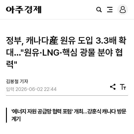
로
아
그
검
전
주
인
색
체
경
메
제
뉴
정부, 캐나다産 원유 도입 3.3배 확
대…"원유·LNG·핵심 광물 분야 협
력"
김봉철 기자
공
텍
입력 2026-06-02 22:44
유
스
트
크
기
'에너지 자원 공급망 협력 포럼' 개최…강훈식 캐나다 방문
계기