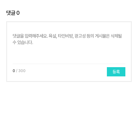
댓글
0
0
/ 300
등록