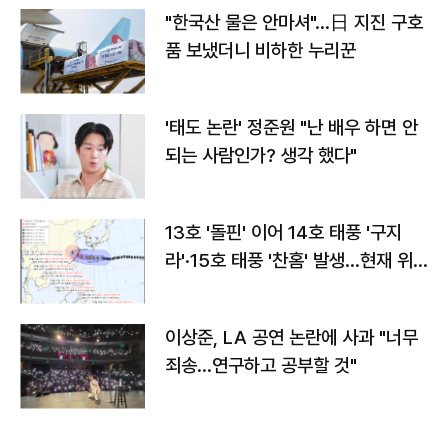
"한국산 물은 안마셔"…日 지진 구호
품 보냈더니 비하한 누리꾼
'태도 논란' 정준원 "난 배우 하면 안
되는 사람인가? 생각 했다"
13호 '돌핀' 이어 14호 태풍 '구지
라'·15호 태풍 '찬홈' 발생…현재 위
치와 이동경로는?
이상준, LA 공연 논란에 사과 "너무
죄송…연구하고 공부할 것"