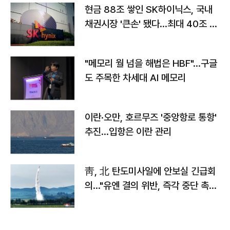
현금 88조 쌓인 SK하이닉스, 국내
채권시장 '큰손' 됐다…최대 40조 투
자
"메모리 월 넘을 해법은 HBF"…구글
도 주목한 차세대 AI 메모리
이란·오만, 호르무즈 '중앙항로 통항'
추진…입항은 이란 관리
靑, 北 탄도미사일에 안보실 긴급회
의…"유엔 결의 위반, 즉각 중단 촉
구"