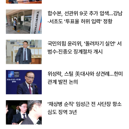
합수본, 선관위 9곳 추가 압색…강남
·서초도 '투표율 허위 입력' 정황
국민의힘 윤리위, '돌려차기 실언' 서
범수·진종오 징계절차 개시
위성락, 스틸 美대사와 상견례…한미
관계 발전 논의
'채상병 순직' 임성근 전 사단장 항소
심도 징역 3년