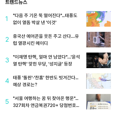
트렌드뉴스
"다음 주 기온 뚝 떨어진다"…태풍도
1
없이 열돔 박살 낸 '이것'
중국산 에어콘을 웃돈 주고 산다...유
2
럽 열광시킨 메이디
"이재명 탄핵, 얼마 안 남았다"...'윤석
3
열 탄핵' 맞힌 무당, '성지글' 등장
태풍 '돌핀'·'찬홈' 한반도 빗겨간다…
4
예상 경로는?
"서울 여행하는 꿈 뒤 찾아온 행운"…
5
327회차 연금복권720+ 당첨번호조
회 주목