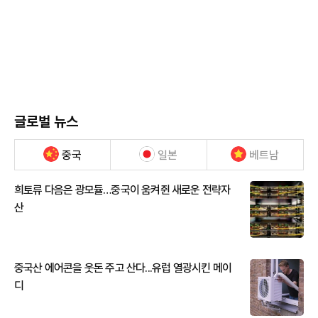
글로벌 뉴스
중국
일본
베트남
희토류 다음은 광모듈…중국이 움켜쥔 새로운 전략자
산
중국산 에어콘을 웃돈 주고 산다...유럽 열광시킨 메이
디