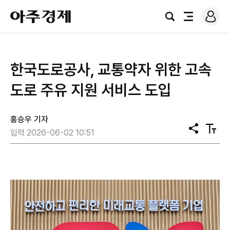
로
아
그
검
전
주
인
색
체
경
메
제
뉴
한국도로공사, 교통약자 위한 고속
도로 주유 지원 서비스 도입
홍승우 기자
공
텍
입력 2026-06-02 10:51
유
스
트
크
기