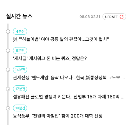
실시간 뉴스
08.08 02:31
UPDATE
4분전
與 "'하늘이법' 여야 공동 발의 괜찮아…그것이 협치"
9분전
'캐시딜' 캐시워크 돈 버는 퀴즈, 정답은?
14분전
관세전쟁 '엔드게임' 윤곽 나오나…한국 新통상정책 교두보 활
용해야
17분전
섬유패션 글로벌 경쟁력 키운다…산업부 15개 과제 180억 지
원
18분전
농식품부, '천원의 아침밥' 참여 200개 대학 선정