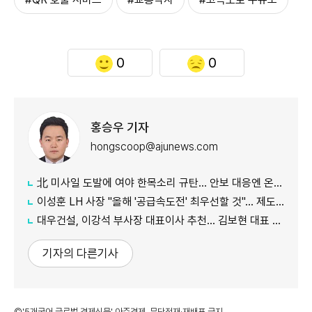
0
0
홍승우 기자
hongscoop@ajunews.com
北 미사일 도발에 여야 한목소리 규탄… 안보 대응엔 온도차
이성훈 LH 사장 "올해 '공급속도전' 최우선할 것"… 제도 개선·직원 참여 독려
대우건설, 이강석 부사장 대표이사 추천… 김보현 대표 용퇴
기자의 다른기사
©'5개국어 글로벌 경제신문' 아주경제. 무단전재·재배포 금지