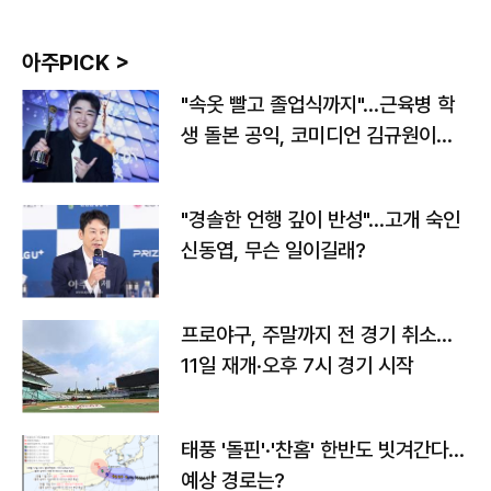
아주PICK >
"속옷 빨고 졸업식까지"…근육병 학
생 돌본 공익, 코미디언 김규원이었
다
"경솔한 언행 깊이 반성"…고개 숙인
신동엽, 무슨 일이길래?
프로야구, 주말까지 전 경기 취소…
11일 재개·오후 7시 경기 시작
태풍 '돌핀'·'찬홈' 한반도 빗겨간다…
예상 경로는?