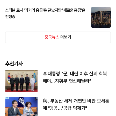
스티븐 로치 '과거의 홍콩'은 끝났지만 '새로운 홍콩'은
진행중
중국뉴스
더보기
추천기사
李대통령 "군, 내란 이후 신뢰 회복
해야…지휘부 헌신해달라"
與, 부동산 세제 개편안 비판 오세훈
에 '맹공'…"공급 억제기"