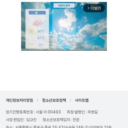
더보기
arrow_forward_ios
Mute
개인정보처리방침
청소년보호정책
사이트맵
정기간행등록번호 : 서울 아 00493
회장·발행인 : 곽영길
사장·편집인 : 임규진
청소년보호책임자 : 전운
주소 : 서울특별시 종로구 종로 1길 42(수송동 146-1) 이마빌딩 11층