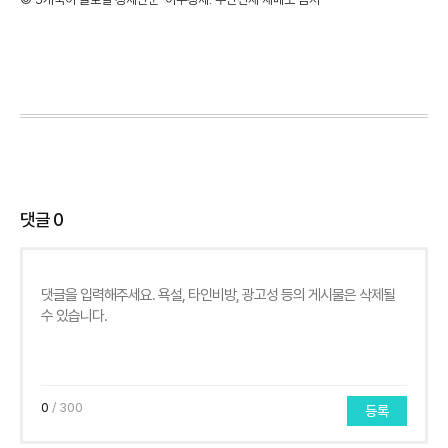
댓글
0
0
/ 300
등록