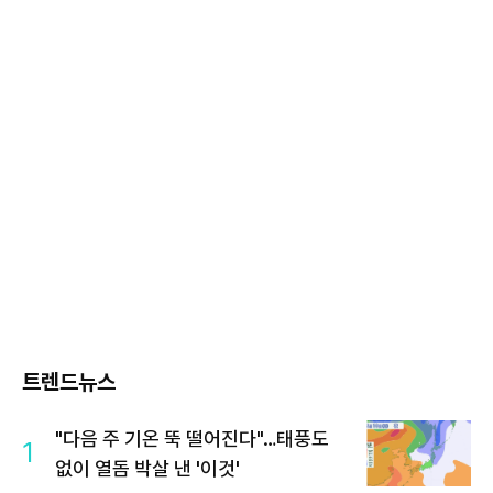
트렌드뉴스
"다음 주 기온 뚝 떨어진다"…태풍도
1
없이 열돔 박살 낸 '이것'