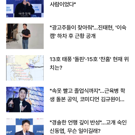
사람이었다"
"광고주들이 찾아줘"…진태현, '이숙
캠' 하차 후 근황 공개
13호 태풍 '돌핀'·15호 '찬홈' 현재 위
치는?
"속옷 빨고 졸업식까지"…근육병 학
생 돌본 공익, 코미디언 김규원이었
다
"경솔한 언행 깊이 반성"…고개 숙인
신동엽, 무슨 일이길래?