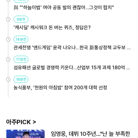
與 "'하늘이법' 여야 공동 발의 괜찮아…그것이 협치"
9분전
'캐시딜' 캐시워크 돈 버는 퀴즈, 정답은?
14분전
관세전쟁 '엔드게임' 윤곽 나오나…한국 新통상정책 교두보 활
용해야
17분전
섬유패션 글로벌 경쟁력 키운다…산업부 15개 과제 180억 지
원
18분전
농식품부, '천원의 아침밥' 참여 200개 대학 선정
아주PICK >
임영웅, 데뷔 10주년…"난 늘 부족한