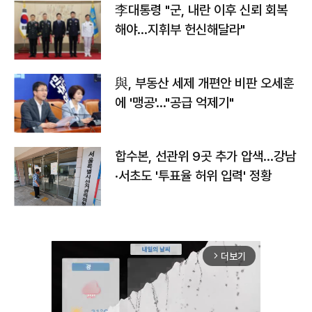
李대통령 "군, 내란 이후 신뢰 회복
해야…지휘부 헌신해달라"
與, 부동산 세제 개편안 비판 오세훈
에 '맹공'…"공급 억제기"
합수본, 선관위 9곳 추가 압색…강남
·서초도 '투표율 허위 입력' 정황
더보기
arrow_forward_ios