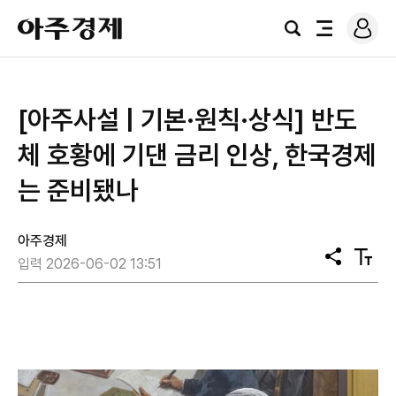
로
아
그
검
전
주
인
색
체
경
메
제
뉴
[아주사설 | 기본·원칙·상식] 반도
체 호황에 기댄 금리 인상, 한국경제
는 준비됐나
아주경제
공
텍
입력 2026-06-02 13:51
유
스
트
크
기