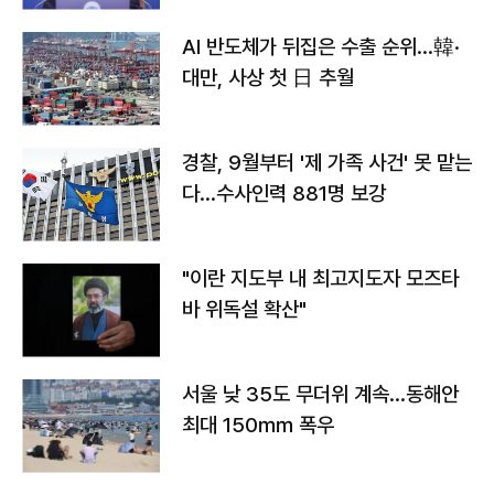
AI 반도체가 뒤집은 수출 순위…韓·
대만, 사상 첫 日 추월
경찰, 9월부터 '제 가족 사건' 못 맡는
다…수사인력 881명 보강
"이란 지도부 내 최고지도자 모즈타
바 위독설 확산"
서울 낮 35도 무더위 계속…동해안
최대 150㎜ 폭우