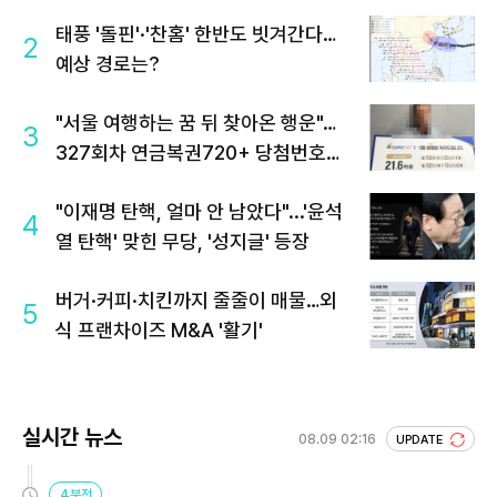
태풍 '돌핀'·'찬홈' 한반도 빗겨간다…
2
예상 경로는?
"서울 여행하는 꿈 뒤 찾아온 행운"…
3
327회차 연금복권720+ 당첨번호조
회 주목
"이재명 탄핵, 얼마 안 남았다"...'윤석
4
열 탄핵' 맞힌 무당, '성지글' 등장
버거·커피·치킨까지 줄줄이 매물…외
5
식 프랜차이즈 M&A '활기'
실시간 뉴스
08.09 02:16
UPDATE
4분전