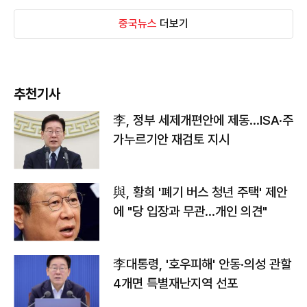
중국뉴스
더보기
추천기사
李, 정부 세제개편안에 제동…ISA·주
가누르기안 재검토 지시
與, 황희 '폐기 버스 청년 주택' 제안
에 "당 입장과 무관…개인 의견"
李대통령, '호우피해' 안동·의성 관할
4개면 특별재난지역 선포