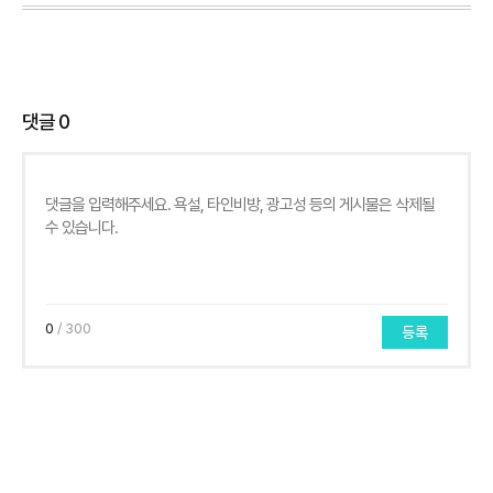
댓글
0
0
/ 300
등록