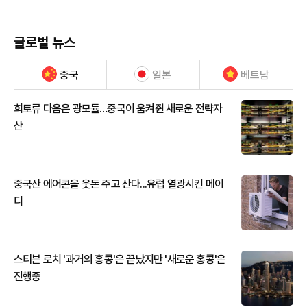
글로벌 뉴스
중국
일본
베트남
희토류 다음은 광모듈…중국이 움켜쥔 새로운 전략자
산
중국산 에어콘을 웃돈 주고 산다...유럽 열광시킨 메이
디
스티븐 로치 '과거의 홍콩'은 끝났지만 '새로운 홍콩'은
진행중