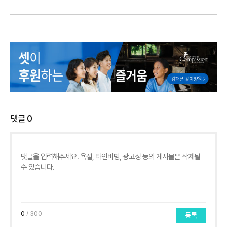
댓글
0
0
/ 300
등록