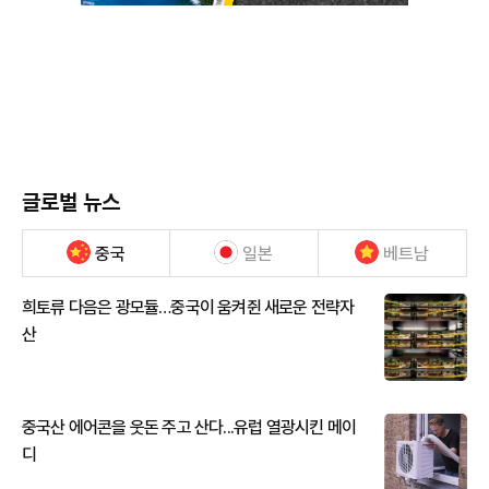
글로벌 뉴스
중국
일본
베트남
희토류 다음은 광모듈…중국이 움켜쥔 새로운 전략자
산
중국산 에어콘을 웃돈 주고 산다...유럽 열광시킨 메이
디