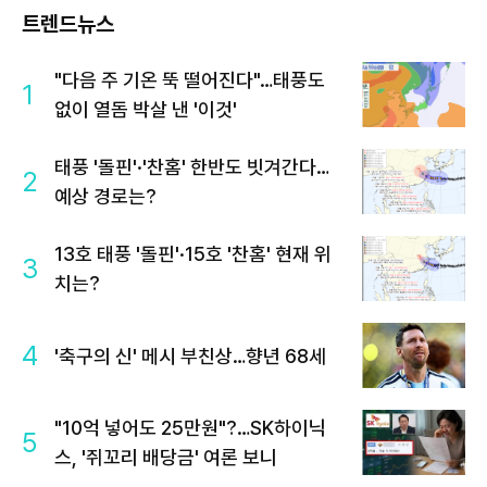
트렌드뉴스
"다음 주 기온 뚝 떨어진다"…태풍도
1
없이 열돔 박살 낸 '이것'
태풍 '돌핀'·'찬홈' 한반도 빗겨간다…
2
예상 경로는?
13호 태풍 '돌핀'·15호 '찬홈' 현재 위
3
치는?
4
'축구의 신' 메시 부친상…향년 68세
"10억 넣어도 25만원"?…SK하이닉
5
스, '쥐꼬리 배당금' 여론 보니