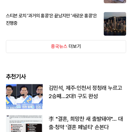
스티븐 로치 '과거의 홍콩'은 끝났지만 '새로운 홍콩'은
진행중
중국뉴스
더보기
추천기사
김민석, 제주·인천서 정청래 누르고
2승째…2대1 구도 완성
李 "결혼, 희망찬 새 출발돼야"… 대
출·청약 '결혼 페널티' 손본다