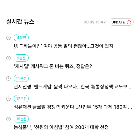
실시간 뉴스
08.09 15:47
UPDATE
4분전
與 "'하늘이법' 여야 공동 발의 괜찮아…그것이 협치"
9분전
'캐시딜' 캐시워크 돈 버는 퀴즈, 정답은?
14분전
관세전쟁 '엔드게임' 윤곽 나오나…한국 新통상정책 교두보 활
용해야
17분전
섬유패션 글로벌 경쟁력 키운다…산업부 15개 과제 180억 지
원
18분전
농식품부, '천원의 아침밥' 참여 200개 대학 선정