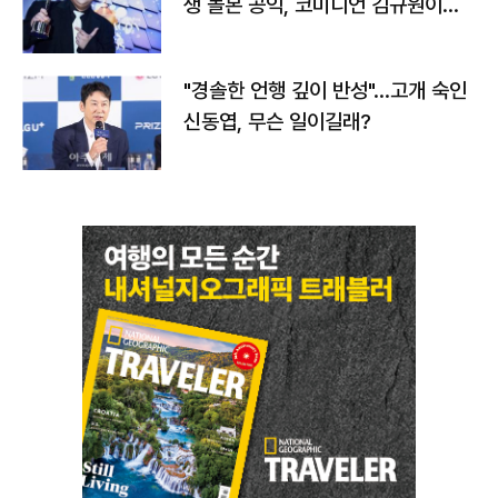
생 돌본 공익, 코미디언 김규원이었
다
"경솔한 언행 깊이 반성"…고개 숙인
신동엽, 무슨 일이길래?