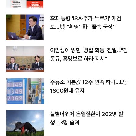
李대통령 'ISA·주가 누르기' 재검
토…與 "환영" 野 "졸속 국정"
이임생이 밝힌 '빵집 회동' 전말…"정
몽규, 홍명보로 하라 지시"
주유소 기름값 12주 연속 하락…L당
1800원대 유지
불볕더위에 온열질환자 202명 발
생…3명 숨져