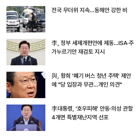
전국 무더위 지속…동해안 강한 비
李, 정부 세제개편안에 제동…ISA·주
가누르기안 재검토 지시
與, 황희 '폐기 버스 청년 주택' 제안
에 "당 입장과 무관…개인 의견"
李대통령, '호우피해' 안동·의성 관할
4개면 특별재난지역 선포