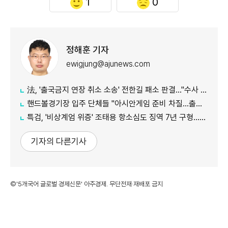
1
0
정해훈 기자
ewigjung@ajunews.com
法, '출국금지 연장 취소 소송' 전한길 패소 판결…"수사 상당한 차질"
핸드볼경기장 입주 단체들 "아시안게임 준비 차질…출입 협조 간곡히 요청"
특검, '비상계엄 위증' 조태용 항소심도 징역 7년 구형…내달 19일 선고
기자의 다른기사
©'5개국어 글로벌 경제신문' 아주경제. 무단전재·재배포 금지