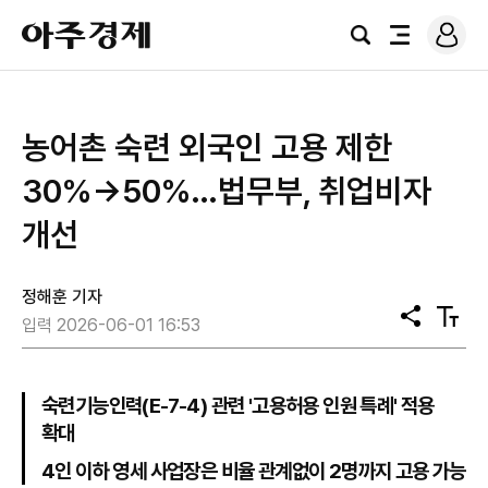
로
아
그
검
전
주
인
색
체
경
메
제
뉴
농어촌 숙련 외국인 고용 제한
30%→50%…법무부, 취업비자
개선
정해훈 기자
공
텍
입력 2026-06-01 16:53
유
스
트
크
기
숙련기능인력(E-7-4) 관련 '고용허용 인원 특례' 적용
확대
4인 이하 영세 사업장은 비율 관계없이 2명까지 고용 가능