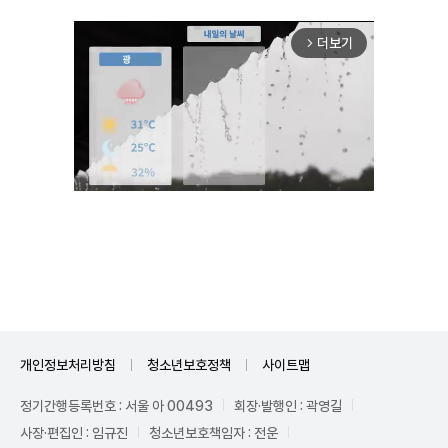
더보기
arrow_forward_ios
Unmute
개인정보처리방침
청소년보호정책
사이트맵
정기간행등록번호 : 서울 아 00493
회장·발행인 : 곽영길
사장·편집인 : 임규진
청소년보호책임자 : 전운