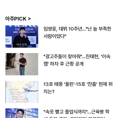
아주PICK >
임영웅, 데뷔 10주년…"난 늘 부족한
사람이었다"
"광고주들이 찾아줘"…진태현, '이숙
캠' 하차 후 근황 공개
13호 태풍 '돌핀'·15호 '찬홈' 현재 위
치는?
"속옷 빨고 졸업식까지"…근육병 학