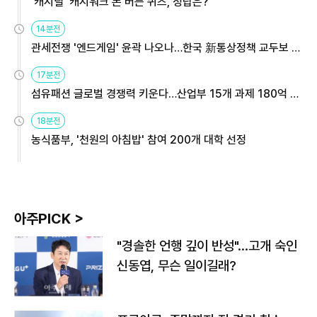
'캐시딜' 캐시워크 돈 버는 퀴즈, 정답은?
14분전
관세전쟁 '엔드게임' 윤곽 나오나…한국 新통상정책 교두보 활
용해야
17분전
섬유패션 글로벌 경쟁력 키운다…산업부 15개 과제 180억 지
원
18분전
농식품부, '천원의 아침밥' 참여 200개 대학 선정
아주PICK >
"경솔한 언행 깊이 반성"…고개 숙인
신동엽, 무슨 일이길래?