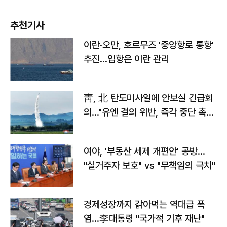
추천기사
이란·오만, 호르무즈 '중앙항로 통항'
추진…입항은 이란 관리
靑, 北 탄도미사일에 안보실 긴급회
의…"유엔 결의 위반, 즉각 중단 촉
구"
여야, '부동산 세제 개편안' 공방…
"실거주자 보호" vs "무책임의 극치"
경제성장까지 갉아먹는 역대급 폭
염…李대통령 "국가적 기후 재난"