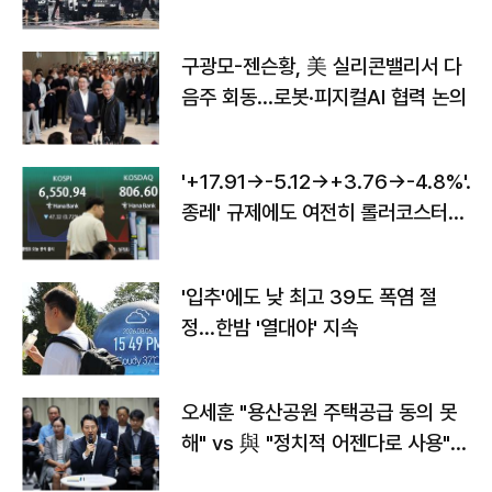
구광모-젠슨황, 美 실리콘밸리서 다
음주 회동…로봇·피지컬AI 협력 논의
'+17.91→-5.12→+3.76→-4.8%'…'
종레' 규제에도 여전히 롤러코스터
타는 코스피
'입추'에도 낮 최고 39도 폭염 절
정…한밤 '열대야' 지속
오세훈 "용산공원 주택공급 동의 못
해" vs 與 "정치적 어젠다로 사용"
맞불