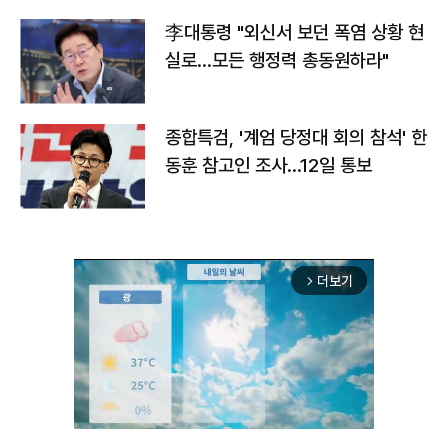
李대통령 "외신서 보던 폭염 상황 현
실로…모든 행정력 총동원하라"
종합특검, '계엄 당정대 회의 참석' 한
동훈 참고인 조사...12일 통보
더보기
arrow_forward_ios