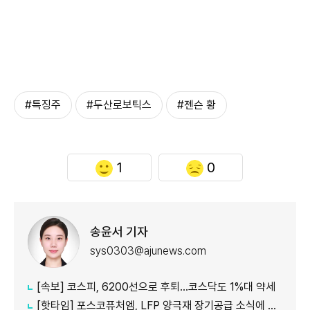
#특징주
#두산로보틱스
#젠슨 황
1
0
송윤서 기자
sys0303@ajunews.com
[속보] 코스피, 6200선으로 후퇴…코스닥도 1%대 약세
[핫타임] 포스코퓨처엠, LFP 양극재 장기공급 소식에 6%대 강세