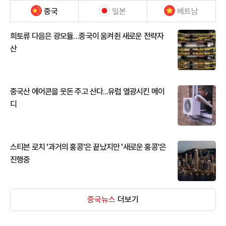
중국
일본
베트남
희토류 다음은 광모듈…중국이 움켜쥔 새로운 전략자
산
중국산 에어콘을 웃돈 주고 산다...유럽 열광시킨 메이
디
스티븐 로치 '과거의 홍콩'은 끝났지만 '새로운 홍콩'은
진행중
중국뉴스
더보기