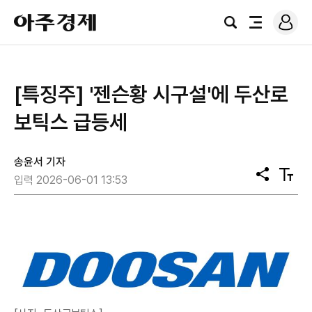
로
아
그
검
전
주
인
색
체
경
메
제
뉴
[특징주] '젠슨황 시구설'에 두산로
보틱스 급등세
송윤서 기자
공
텍
입력 2026-06-01 13:53
유
스
트
크
기