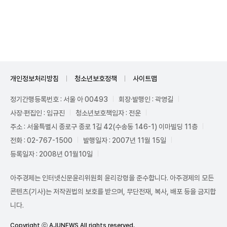
Unmute
개인정보처리방침
청소년보호정책
사이트맵
정기간행등록번호 : 서울 아 00493
회장·발행인 : 곽영길
사장·편집인 : 임규진
청소년보호책임자 : 전운
주소 : 서울특별시 종로구 종로 1길 42(수송동 146-1) 이마빌딩 11층
전화 : 02-767-1500
발행일자 : 2007년 11월 15일
등록일자 : 2008년 01월10일
아주경제는 인터넷신문윤리위원회 윤리강령을 준수합니다. 아주경제의 모든
콘텐츠(기사)는 저작권법의 보호를 받으며, 무단전재, 복사, 배포 등을 금지합
니다.
Copyright ⓒ AJUNEWS All rights reserved.