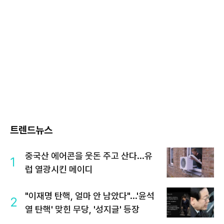
트렌드뉴스
중국산 에어콘을 웃돈 주고 산다...유
1
럽 열광시킨 메이디
"이재명 탄핵, 얼마 안 남았다"...'윤석
2
열 탄핵' 맞힌 무당, '성지글' 등장