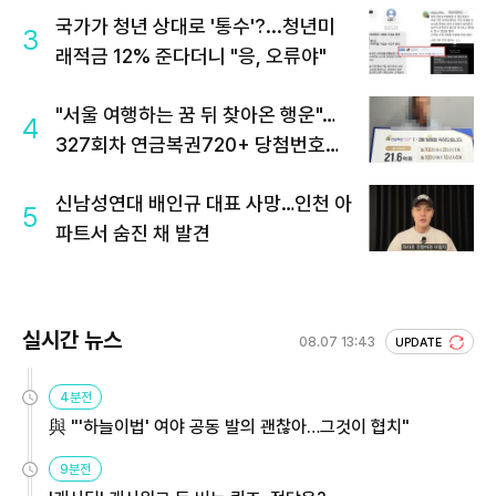
국가가 청년 상대로 '통수'?...청년미
3
래적금 12% 준다더니 "응, 오류야"
"서울 여행하는 꿈 뒤 찾아온 행운"…
4
327회차 연금복권720+ 당첨번호조
회 주목
신남성연대 배인규 대표 사망…인천 아
5
파트서 숨진 채 발견
실시간 뉴스
08.07 13:43
UPDATE
4분전
與 "'하늘이법' 여야 공동 발의 괜찮아…그것이 협치"
9분전