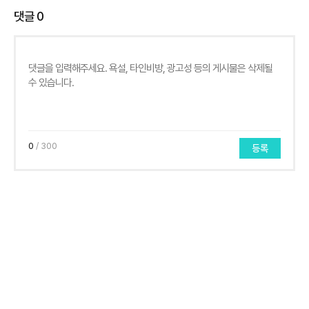
댓글
0
0
/ 300
등록