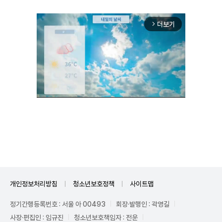
더보기
arrow_forward_ios
Mute
개인정보처리방침
청소년보호정책
사이트맵
정기간행등록번호 : 서울 아 00493
회장·발행인 : 곽영길
사장·편집인 : 임규진
청소년보호책임자 : 전운