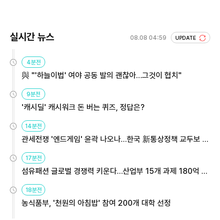
회 주목
실시간 뉴스
08.08 04:59
UPDATE
4분전
與 "'하늘이법' 여야 공동 발의 괜찮아…그것이 협치"
9분전
'캐시딜' 캐시워크 돈 버는 퀴즈, 정답은?
14분전
관세전쟁 '엔드게임' 윤곽 나오나…한국 新통상정책 교두보 활
용해야
17분전
섬유패션 글로벌 경쟁력 키운다…산업부 15개 과제 180억 지
원
18분전
농식품부, '천원의 아침밥' 참여 200개 대학 선정