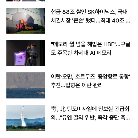
현금 88조 쌓인 SK하이닉스, 국내
채권시장 '큰손' 됐다…최대 40조 투
자
"메모리 월 넘을 해법은 HBF"…구글
도 주목한 차세대 AI 메모리
이란·오만, 호르무즈 '중앙항로 통항'
추진…입항은 이란 관리
靑, 北 탄도미사일에 안보실 긴급회
의…"유엔 결의 위반, 즉각 중단 촉
구"