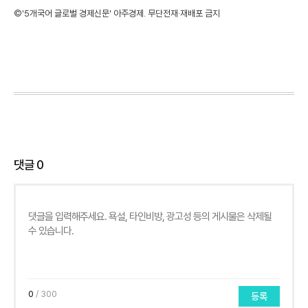
©'5개국어 글로벌 경제신문' 아주경제. 무단전재·재배포 금지
댓글
0
0
/ 300
등록