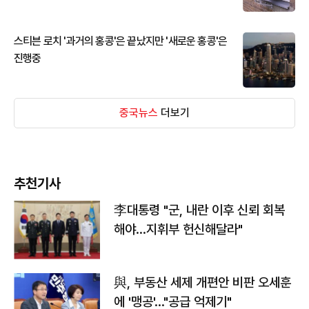
스티븐 로치 '과거의 홍콩'은 끝났지만 '새로운 홍콩'은
진행중
중국뉴스
더보기
추천기사
李대통령 "군, 내란 이후 신뢰 회복
해야…지휘부 헌신해달라"
與, 부동산 세제 개편안 비판 오세훈
에 '맹공'…"공급 억제기"