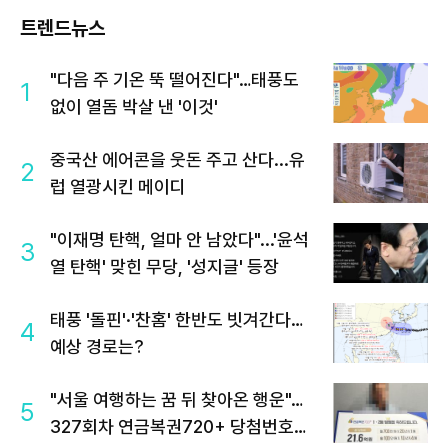
트렌드뉴스
"다음 주 기온 뚝 떨어진다"…태풍도
1
없이 열돔 박살 낸 '이것'
중국산 에어콘을 웃돈 주고 산다...유
2
럽 열광시킨 메이디
"이재명 탄핵, 얼마 안 남았다"...'윤석
3
열 탄핵' 맞힌 무당, '성지글' 등장
태풍 '돌핀'·'찬홈' 한반도 빗겨간다…
4
예상 경로는?
"서울 여행하는 꿈 뒤 찾아온 행운"…
5
327회차 연금복권720+ 당첨번호조