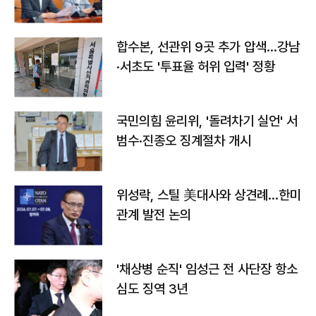
합수본, 선관위 9곳 추가 압색…강남
·서초도 '투표율 허위 입력' 정황
국민의힘 윤리위, '돌려차기 실언' 서
범수·진종오 징계절차 개시
위성락, 스틸 美대사와 상견례…한미
관계 발전 논의
'채상병 순직' 임성근 전 사단장 항소
심도 징역 3년