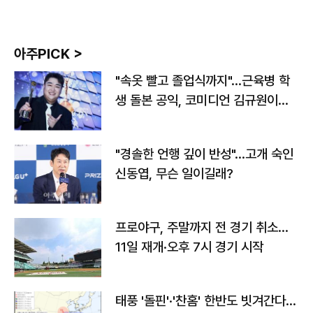
아주PICK >
"속옷 빨고 졸업식까지"…근육병 학
생 돌본 공익, 코미디언 김규원이었
다
"경솔한 언행 깊이 반성"…고개 숙인
신동엽, 무슨 일이길래?
프로야구, 주말까지 전 경기 취소…
11일 재개·오후 7시 경기 시작
태풍 '돌핀'·'찬홈' 한반도 빗겨간다…