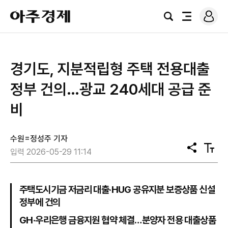
로
아
그
검
전
주
인
색
체
경
메
제
뉴
경기도, 지분적립형 주택 전용대출
정부 건의…광교 240세대 공급 준
비
수원=정성주 기자
공
텍
입력 2026-05-29 11:14
유
스
트
크
기
주택도시기금 저금리 대출·HUG 공유지분 보증상품 신설
정부에 건의
GH·우리은행 금융지원 협약 체결…분양자 전용 대출상품