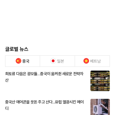
글로벌 뉴스
중국
일본
베트남
희토류 다음은 광모듈…중국이 움켜쥔 새로운 전략자
산
중국산 에어콘을 웃돈 주고 산다...유럽 열광시킨 메이
디