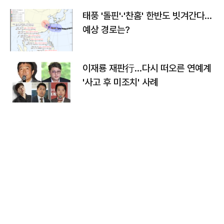
태풍 '돌핀'·'찬홈' 한반도 빗겨간다…
예상 경로는?
이재룡 재판行…다시 떠오른 연예계
'사고 후 미조치' 사례