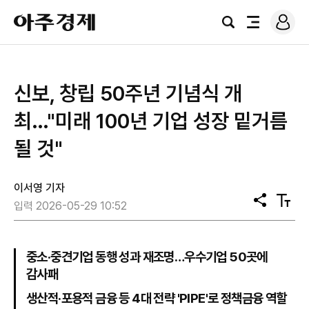
로
아
그
검
전
주
인
색
체
경
메
제
뉴
신보, 창립 50주년 기념식 개
최…"미래 100년 기업 성장 밑거름
될 것"
이서영 기자
공
텍
입력 2026-05-29 10:52
유
스
트
크
기
중소·중견기업 동행 성과 재조명…우수기업 50곳에
감사패
생산적·포용적 금융 등 4대 전략 'PIPE'로 정책금융 역할