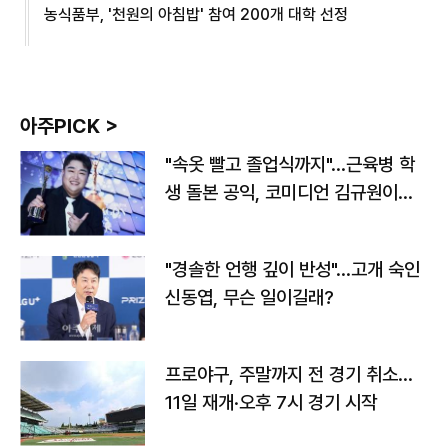
농식품부, '천원의 아침밥' 참여 200개 대학 선정
아주PICK >
"속옷 빨고 졸업식까지"…근육병 학
생 돌본 공익, 코미디언 김규원이었
다
"경솔한 언행 깊이 반성"…고개 숙인
신동엽, 무슨 일이길래?
프로야구, 주말까지 전 경기 취소…
11일 재개·오후 7시 경기 시작