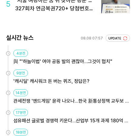
"서울 여행하는 꿈 뒤 찾아온 행운"…
5
327회차 연금복권720+ 당첨번호조
회 주목
실시간 뉴스
08.08 07:57
UPDATE
4분전
與 "'하늘이법' 여야 공동 발의 괜찮아…그것이 협치"
9분전
'캐시딜' 캐시워크 돈 버는 퀴즈, 정답은?
14분전
관세전쟁 '엔드게임' 윤곽 나오나…한국 新통상정책 교두보 활
용해야
17분전
섬유패션 글로벌 경쟁력 키운다…산업부 15개 과제 180억 지
원
18분전