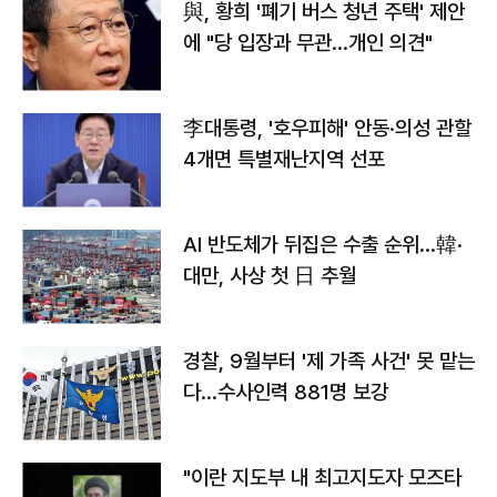
與, 황희 '폐기 버스 청년 주택' 제안
에 "당 입장과 무관…개인 의견"
李대통령, '호우피해' 안동·의성 관할
4개면 특별재난지역 선포
AI 반도체가 뒤집은 수출 순위…韓·
대만, 사상 첫 日 추월
경찰, 9월부터 '제 가족 사건' 못 맡는
다…수사인력 881명 보강
"이란 지도부 내 최고지도자 모즈타