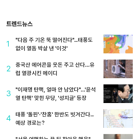
트렌드뉴스
"다음 주 기온 뚝 떨어진다"…태풍도
1
없이 열돔 박살 낸 '이것'
중국산 에어콘을 웃돈 주고 산다...유
2
럽 열광시킨 메이디
"이재명 탄핵, 얼마 안 남았다"...'윤석
3
열 탄핵' 맞힌 무당, '성지글' 등장
태풍 '돌핀'·'찬홈' 한반도 빗겨간다…
4
예상 경로는?