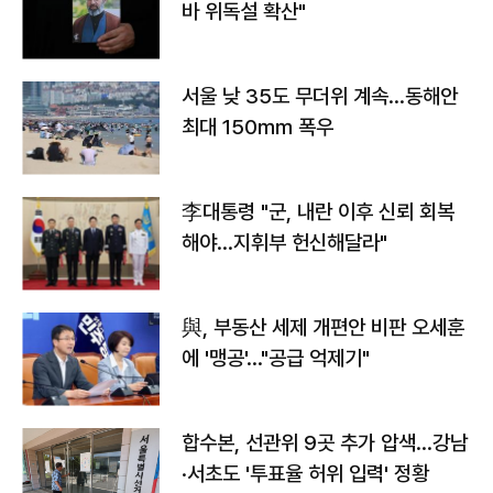
바 위독설 확산"
서울 낮 35도 무더위 계속…동해안
최대 150㎜ 폭우
李대통령 "군, 내란 이후 신뢰 회복
해야…지휘부 헌신해달라"
與, 부동산 세제 개편안 비판 오세훈
에 '맹공'…"공급 억제기"
합수본, 선관위 9곳 추가 압색…강남
·서초도 '투표율 허위 입력' 정황