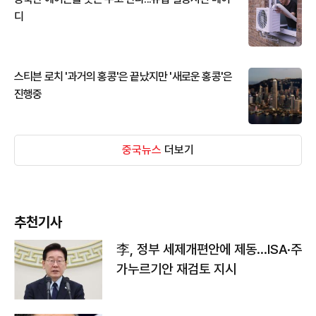
디
스티븐 로치 '과거의 홍콩'은 끝났지만 '새로운 홍콩'은
진행중
중국뉴스
더보기
추천기사
李, 정부 세제개편안에 제동…ISA·주
가누르기안 재검토 지시