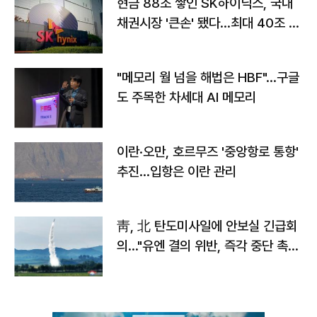
현금 88조 쌓인 SK하이닉스, 국내
채권시장 '큰손' 됐다…최대 40조 투
자
"메모리 월 넘을 해법은 HBF"…구글
도 주목한 차세대 AI 메모리
이란·오만, 호르무즈 '중앙항로 통항'
추진…입항은 이란 관리
靑, 北 탄도미사일에 안보실 긴급회
의…"유엔 결의 위반, 즉각 중단 촉
구"