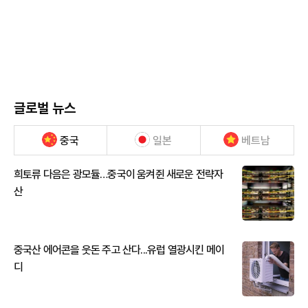
글로벌 뉴스
중국
일본
베트남
희토류 다음은 광모듈…중국이 움켜쥔 새로운 전략자
산
중국산 에어콘을 웃돈 주고 산다...유럽 열광시킨 메이
디