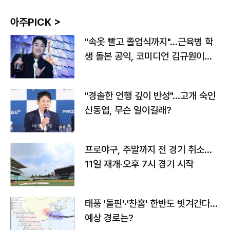
아주PICK >
"속옷 빨고 졸업식까지"…근육병 학
생 돌본 공익, 코미디언 김규원이었
다
"경솔한 언행 깊이 반성"…고개 숙인
신동엽, 무슨 일이길래?
프로야구, 주말까지 전 경기 취소…
11일 재개·오후 7시 경기 시작
태풍 '돌핀'·'찬홈' 한반도 빗겨간다…
예상 경로는?