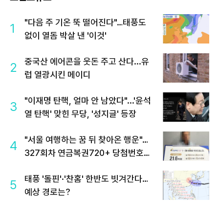
"다음 주 기온 뚝 떨어진다"…태풍도
1
없이 열돔 박살 낸 '이것'
중국산 에어콘을 웃돈 주고 산다...유
2
럽 열광시킨 메이디
"이재명 탄핵, 얼마 안 남았다"...'윤석
3
열 탄핵' 맞힌 무당, '성지글' 등장
"서울 여행하는 꿈 뒤 찾아온 행운"…
4
327회차 연금복권720+ 당첨번호조
회 주목
태풍 '돌핀'·'찬홈' 한반도 빗겨간다…
5
예상 경로는?