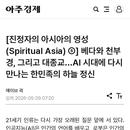
로
아
그
검
전
주
인
색
체
경
메
제
뉴
[진정자의 아시아의 영성
(Spiritual Asia) ⑤] 베다와 천부
경, 그리고 대종교...AI 시대에 다시
만나는 한민족의 하늘 정신
에이브 곽
공
텍
입력 2026-05-29 07:20
유
스
트
크
기
21세기 인류는 다시 가장 오래된 질문 앞에 서 있다.
인공지능(AI)은 인간의 언어를 배우고, 로봇은 인간의