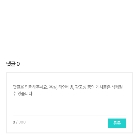
댓글
0
0
/ 300
등록