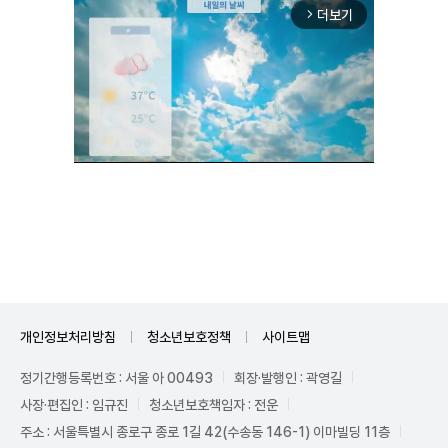
더보기
arrow_forward_ios
Unmute
개인정보처리방침
청소년보호정책
사이트맵
정기간행등록번호 : 서울 아 00493
회장·발행인 : 곽영길
사장·편집인 : 임규진
청소년보호책임자 : 전운
주소 : 서울특별시 종로구 종로 1길 42(수송동 146-1) 이마빌딩 11층