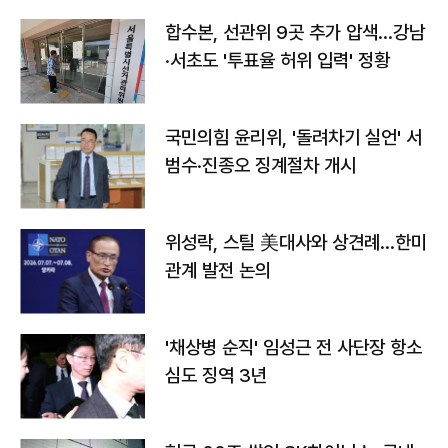
합수본, 선관위 9곳 추가 압색…강남
·서초도 '투표율 허위 입력' 정황
국민의힘 윤리위, '돌려차기 실언' 서
범수·진종오 징계절차 개시
위성락, 스틸 美대사와 상견례…한미
관계 발전 논의
'채상병 순직' 임성근 전 사단장 항소
심도 징역 3년