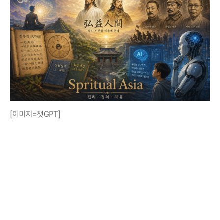
[이미지=챗GPT]