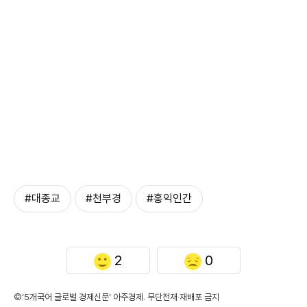
#대종교
#천부경
#홍익인간
2
0
©'5개국어 글로벌 경제신문' 아주경제. 무단전재·재배포 금지