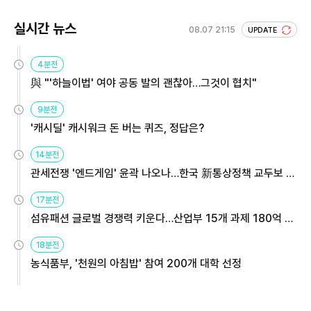
실시간 뉴스
08.07 21:15
UPDATE
4분전
與 "'하늘이법' 여야 공동 발의 괜찮아…그것이 협치"
9분전
'캐시딜' 캐시워크 돈 버는 퀴즈, 정답은?
14분전
관세전쟁 '엔드게임' 윤곽 나오나…한국 新통상정책 교두보 활
용해야
17분전
섬유패션 글로벌 경쟁력 키운다…산업부 15개 과제 180억 지
원
18분전
농식품부, '천원의 아침밥' 참여 200개 대학 선정