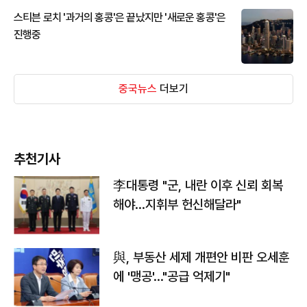
스티븐 로치 '과거의 홍콩'은 끝났지만 '새로운 홍콩'은
진행중
중국뉴스
더보기
추천기사
李대통령 "군, 내란 이후 신뢰 회복
해야…지휘부 헌신해달라"
與, 부동산 세제 개편안 비판 오세훈
에 '맹공'…"공급 억제기"