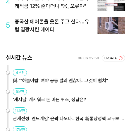
4
래적금 12% 준다더니 "응, 오류야"
중국산 에어콘을 웃돈 주고 산다...유
5
럽 열광시킨 메이디
실시간 뉴스
08.06 22:50
UPDATE
4분전
與 "'하늘이법' 여야 공동 발의 괜찮아…그것이 협치"
9분전
'캐시딜' 캐시워크 돈 버는 퀴즈, 정답은?
14분전
관세전쟁 '엔드게임' 윤곽 나오나…한국 新통상정책 교두보 활
용해야
17분전