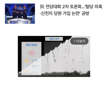
與 전당대회 2차 토론회…'탈당 의혹
·신천지 당원 가입 논란' 공방
더보기
arrow_forward_ios
Unmute