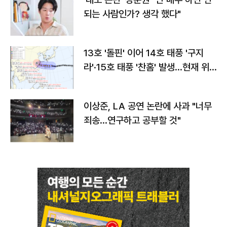
되는 사람인가? 생각 했다"
13호 '돌핀' 이어 14호 태풍 '구지
라'·15호 태풍 '찬홈' 발생…현재 위
치와 이동경로는?
이상준, LA 공연 논란에 사과 "너무
죄송…연구하고 공부할 것"