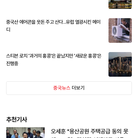
중국산 에어콘을 웃돈 주고 산다...유럽 열광시킨 메이
디
스티븐 로치 '과거의 홍콩'은 끝났지만 '새로운 홍콩'은
진행중
중국뉴스
더보기
추천기사
오세훈 "용산공원 주택공급 동의 못