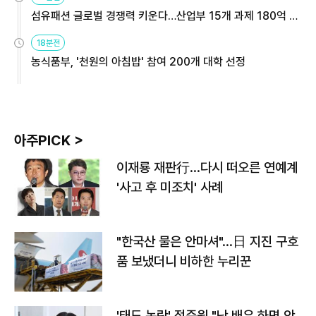
섬유패션 글로벌 경쟁력 키운다…산업부 15개 과제 180억 지
원
18분전
농식품부, '천원의 아침밥' 참여 200개 대학 선정
아주PICK >
이재룡 재판行…다시 떠오른 연예계
'사고 후 미조치' 사례
"한국산 물은 안마셔"…日 지진 구호
품 보냈더니 비하한 누리꾼
'태도 논란' 정준원 "난 배우 하면 안