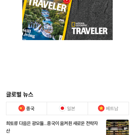
글로벌 뉴스
중국
일본
베트남
희토류 다음은 광모듈…중국이 움켜쥔 새로운 전략자
산