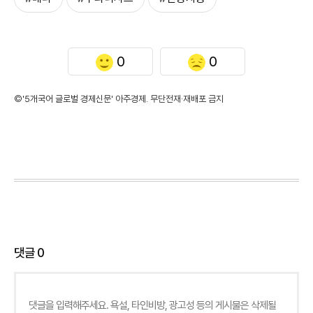
0
0
©'5개국어 글로벌 경제신문' 아주경제. 무단전재·재배포 금지
댓글
0