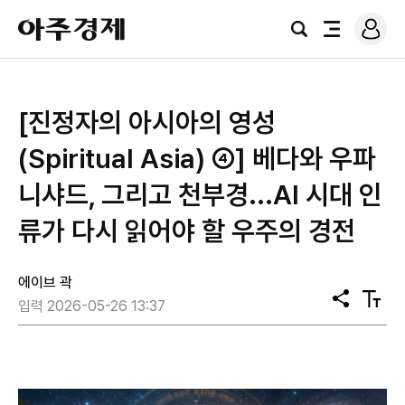
로
아
그
검
전
주
인
색
체
경
메
제
뉴
[진정자의 아시아의 영성
(Spiritual Asia) ④] 베다와 우파
니샤드, 그리고 천부경...AI 시대 인
류가 다시 읽어야 할 우주의 경전
에이브 곽
공
텍
입력 2026-05-26 13:37
유
스
트
크
기