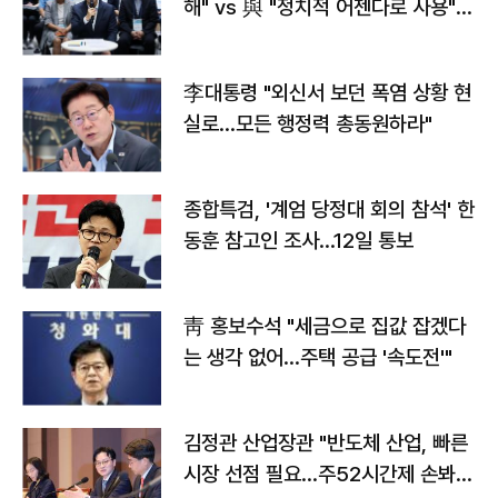
해" vs 與 "정치적 어젠다로 사용"
맞불
李대통령 "외신서 보던 폭염 상황 현
실로…모든 행정력 총동원하라"
종합특검, '계엄 당정대 회의 참석' 한
동훈 참고인 조사...12일 통보
靑 홍보수석 "세금으로 집값 잡겠다
는 생각 없어…주택 공급 '속도전'"
김정관 산업장관 "반도체 산업, 빠른
시장 선점 필요…주52시간제 손봐