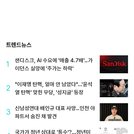
트렌드뉴스
샌디스크, AI 수요에 '매출 4.7배'…가
1
이던스 실망에 '주가는 하락'
"이재명 탄핵, 얼마 안 남았다"...'윤석
2
열 탄핵' 맞힌 무당, '성지글' 등장
신남성연대 배인규 대표 사망…인천 아
3
파트서 숨진 채 발견
국가가 청년 상대로 '통수'?...청년미