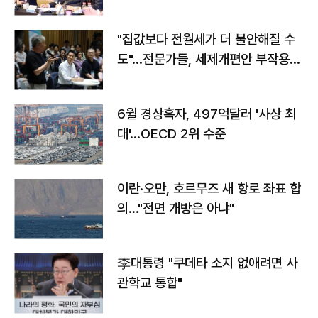
야"
"집값보다 전월세가 더 불안해질 수
도"…전문가들, 세제개편안 부작용
우려
6월 경상흑자, 497억달러 '사상 최
대'…OECD 2위 수준
이란·오만, 호르무즈 새 항로 좌표 합
의…"전면 개방은 아냐"
李대통령 "쿠데타 소지 없애려면 사
관학교 통합"