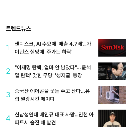
트렌드뉴스
샌디스크, AI 수요에 '매출 4.7배'…가
1
이던스 실망에 '주가는 하락'
"이재명 탄핵, 얼마 안 남았다"...'윤석
2
열 탄핵' 맞힌 무당, '성지글' 등장
중국산 에어콘을 웃돈 주고 산다...유
3
럽 열광시킨 메이디
신남성연대 배인규 대표 사망…인천 아
4
파트서 숨진 채 발견