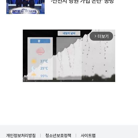
·신천지 당원 가입 논란' 공방
더보기
arrow_forward_ios
Mute
개인정보처리방침
청소년보호정책
사이트맵