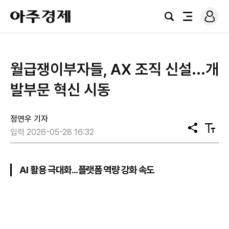
로
아
그
검
전
주
인
색
체
경
메
제
뉴
월급쟁이부자들, AX 조직 신설...개
발부문 혁신 시동
정연우 기자
공
텍
입력 2026-05-28 16:32
유
스
트
크
기
AI 활용 극대화...플랫폼 역량 강화 속도