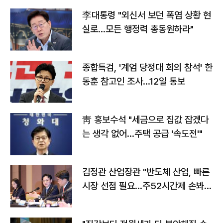
李대통령 "외신서 보던 폭염 상황 현
실로…모든 행정력 총동원하라"
종합특검, '계엄 당정대 회의 참석' 한
동훈 참고인 조사...12일 통보
靑 홍보수석 "세금으로 집값 잡겠다
는 생각 없어…주택 공급 '속도전'"
김정관 산업장관 "반도체 산업, 빠른
시장 선점 필요…주52시간제 손봐
야"