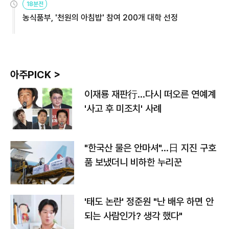
18분전
농식품부, '천원의 아침밥' 참여 200개 대학 선정
아주PICK >
이재룡 재판行…다시 떠오른 연예계
'사고 후 미조치' 사례
"한국산 물은 안마셔"…日 지진 구호
품 보냈더니 비하한 누리꾼
'태도 논란' 정준원 "난 배우 하면 안
되는 사람인가? 생각 했다"