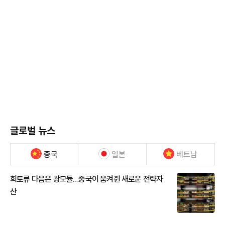
글로벌 뉴스
중국
일본
베트남
희토류 다음은 광모듈…중국이 움켜쥔 새로운 전략자
산