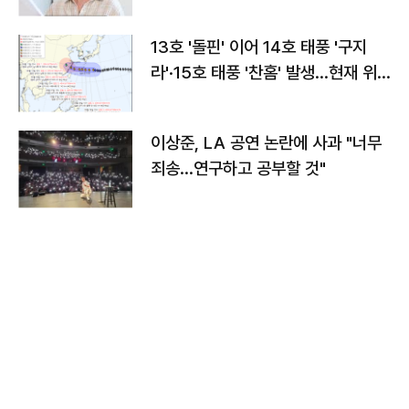
13호 '돌핀' 이어 14호 태풍 '구지
라'·15호 태풍 '찬홈' 발생…현재 위
치와 이동경로는?
이상준, LA 공연 논란에 사과 "너무
죄송…연구하고 공부할 것"