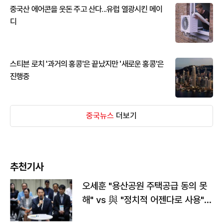
중국산 에어콘을 웃돈 주고 산다...유럽 열광시킨 메이
디
스티븐 로치 '과거의 홍콩'은 끝났지만 '새로운 홍콩'은
진행중
중국뉴스
더보기
추천기사
오세훈 "용산공원 주택공급 동의 못
해" vs 與 "정치적 어젠다로 사용"
맞불