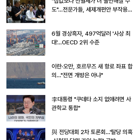
"집값보다 전월세가 더 불안해질 수
도"…전문가들, 세제개편안 부작용
우려
6월 경상흑자, 497억달러 '사상 최
대'…OECD 2위 수준
이란·오만, 호르무즈 새 항로 좌표 합
의…"전면 개방은 아냐"
李대통령 "쿠데타 소지 없애려면 사
관학교 통합"
與 전당대회 2차 토론회…'탈당 의혹