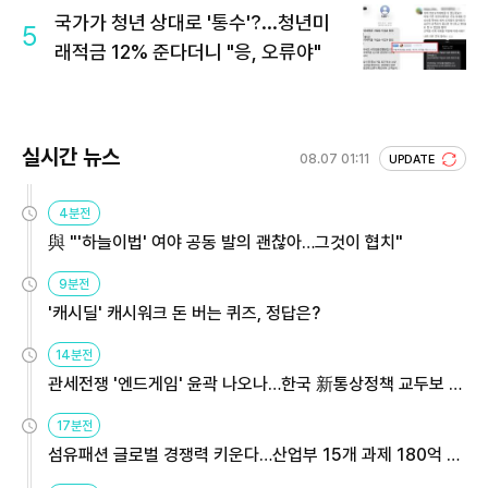
국가가 청년 상대로 '통수'?...청년미
5
래적금 12% 준다더니 "응, 오류야"
실시간 뉴스
08.07 01:11
UPDATE
4분전
與 "'하늘이법' 여야 공동 발의 괜찮아…그것이 협치"
9분전
'캐시딜' 캐시워크 돈 버는 퀴즈, 정답은?
14분전
관세전쟁 '엔드게임' 윤곽 나오나…한국 新통상정책 교두보 활
용해야
17분전
섬유패션 글로벌 경쟁력 키운다…산업부 15개 과제 180억 지
원