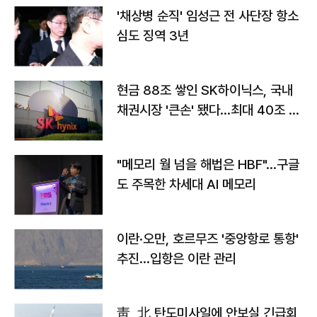
'채상병 순직' 임성근 전 사단장 항소
심도 징역 3년
현금 88조 쌓인 SK하이닉스, 국내
채권시장 '큰손' 됐다…최대 40조 투
자
"메모리 월 넘을 해법은 HBF"…구글
도 주목한 차세대 AI 메모리
이란·오만, 호르무즈 '중앙항로 통항'
추진…입항은 이란 관리
靑, 北 탄도미사일에 안보실 긴급회