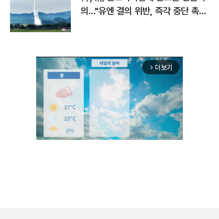
의…"유엔 결의 위반, 즉각 중단 촉
구"
더보기
arrow_forward_ios
Unmute