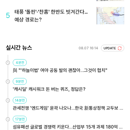
회 주목
태풍 '돌핀'·'찬홈' 한반도 빗겨간다…
5
예상 경로는?
실시간 뉴스
08.07 16:14
UPDATE
4분전
與 "'하늘이법' 여야 공동 발의 괜찮아…그것이 협치"
9분전
'캐시딜' 캐시워크 돈 버는 퀴즈, 정답은?
14분전
관세전쟁 '엔드게임' 윤곽 나오나…한국 新통상정책 교두보 활
용해야
17분전
섬유패션 글로벌 경쟁력 키운다…산업부 15개 과제 180억 지