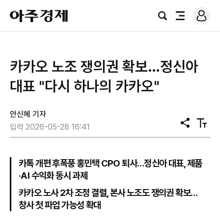
로
아
그
검
전
주
인
색
체
경
메
제
뉴
카카오 노조 쟁의권 확보…정신아
대표 "다시 하나의 카카오"
안신혜 기자
공
텍
입력 2026-05-28 16:41
유
스
트
크
기
카톡 개편 후폭풍 홍민택 CPO 퇴사…정신아 대표, 제품
·AI 수익화 동시 과제
카카오 노사 2차 조정 결렬, 본사 노조도 쟁의권 확보…
창사 첫 파업 가능성 확대