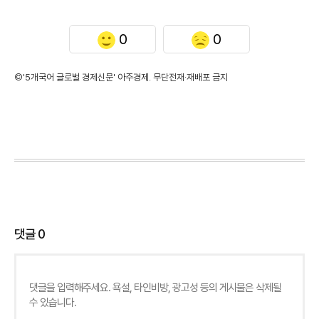
0
0
©'5개국어 글로벌 경제신문' 아주경제. 무단전재·재배포 금지
댓글
0