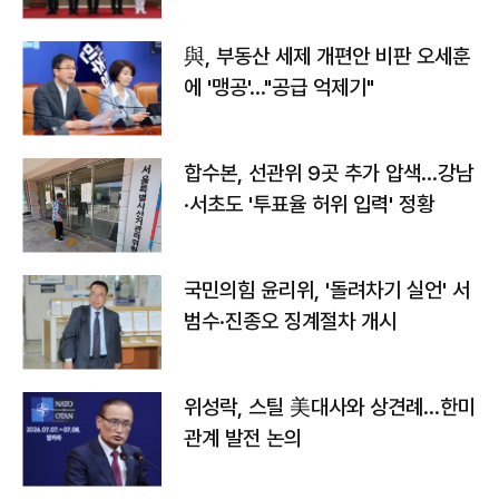
與, 부동산 세제 개편안 비판 오세훈
에 '맹공'…"공급 억제기"
합수본, 선관위 9곳 추가 압색…강남
·서초도 '투표율 허위 입력' 정황
국민의힘 윤리위, '돌려차기 실언' 서
범수·진종오 징계절차 개시
위성락, 스틸 美대사와 상견례…한미
관계 발전 논의