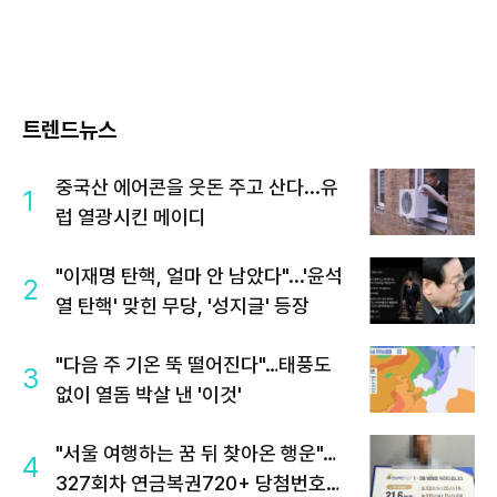
트렌드뉴스
중국산 에어콘을 웃돈 주고 산다...유
1
럽 열광시킨 메이디
"이재명 탄핵, 얼마 안 남았다"...'윤석
2
열 탄핵' 맞힌 무당, '성지글' 등장
"다음 주 기온 뚝 떨어진다"…태풍도
3
없이 열돔 박살 낸 '이것'
"서울 여행하는 꿈 뒤 찾아온 행운"…
4
327회차 연금복권720+ 당첨번호조