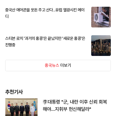
중국산 에어콘을 웃돈 주고 산다...유럽 열광시킨 메이
디
스티븐 로치 '과거의 홍콩'은 끝났지만 '새로운 홍콩'은
진행중
중국뉴스
더보기
추천기사
李대통령 "군, 내란 이후 신뢰 회복
해야…지휘부 헌신해달라"