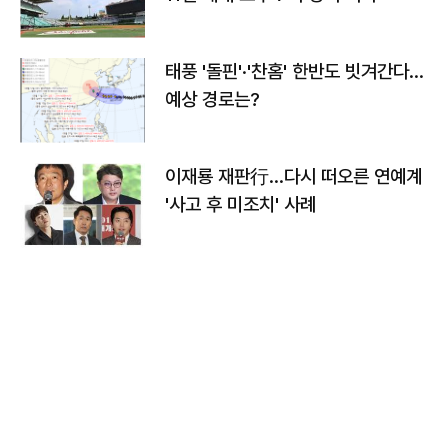
태풍 '돌핀'·'찬홈' 한반도 빗겨간다…
예상 경로는?
이재룡 재판行…다시 떠오른 연예계
'사고 후 미조치' 사례