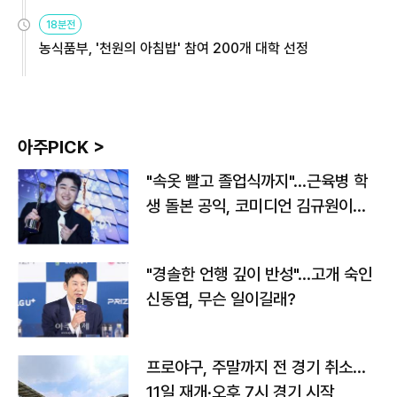
원
18분전
농식품부, '천원의 아침밥' 참여 200개 대학 선정
아주PICK >
"속옷 빨고 졸업식까지"…근육병 학
생 돌본 공익, 코미디언 김규원이었
다
"경솔한 언행 깊이 반성"…고개 숙인
신동엽, 무슨 일이길래?
프로야구, 주말까지 전 경기 취소…
11일 재개·오후 7시 경기 시작