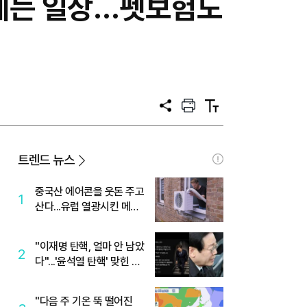
이제는 일상…펫보험도
공
프
텍
유
린
스
트
트
크
기
트렌드 뉴스
중국산 에어콘을 웃돈 주고
1
산다...유럽 열광시킨 메이
디
"이재명 탄핵, 얼마 안 남았
2
다"...'윤석열 탄핵' 맞힌 무
당, '성지글' 등장
"다음 주 기온 뚝 떨어진