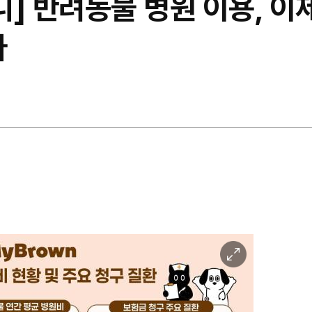
니] 반려동물 병원 이용, 
다
이
미
지