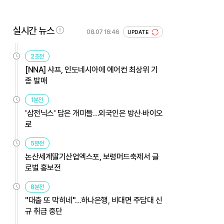
실시간 뉴스
08.07 16:46
UPDATE
2초전
[NNA] 샤프, 인도네시아에 에어컨 최상위 기
종 발매
1분전
'삼전닉스' 담은 개미들…외국인은 방산·바이오
로
5분전
논산세계딸기산업엑스포, 보령머드축제서 글
로벌 홍보전
8분전
"대출 또 막히네"…하나은행, 비대면 주담대 신
규 취급 중단