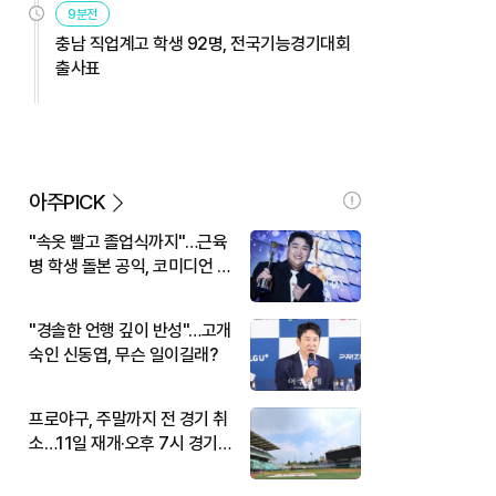
9분전
충남 직업계고 학생 92명, 전국기능경기대회
출사표
아주PICK
"속옷 빨고 졸업식까지"…근육
병 학생 돌본 공익, 코미디언 김
규원이었다
"경솔한 언행 깊이 반성"…고개
숙인 신동엽, 무슨 일이길래?
프로야구, 주말까지 전 경기 취
소…11일 재개·오후 7시 경기
시작