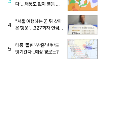
3
다"…태풍도 없이 열돔 박
살 낸 '이것'
"서울 여행하는 꿈 뒤 찾아
4
온 행운"…327회차 연금
복권720+ 당첨번호조회
주목
태풍 '돌핀'·'찬홈' 한반도
5
빗겨간다…예상 경로는?