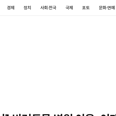
경제
정치
사회·전국
국제
포토
문화·연예