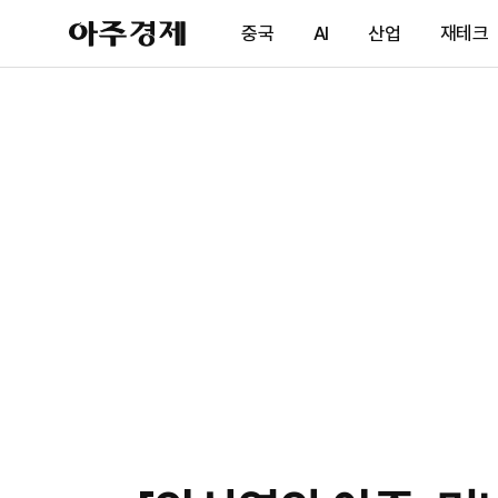
아
중국
AI
산업
재테크
주
경
제