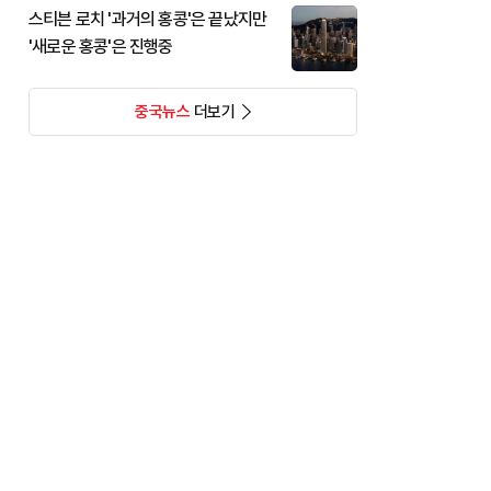
스티븐 로치 '과거의 홍콩'은 끝났지만
'새로운 홍콩'은 진행중
중국뉴스
더보기