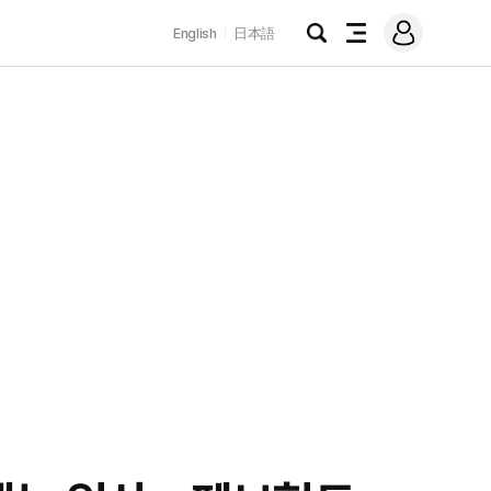
로
English
日本語
그
검
전
인
색
체
메
뉴