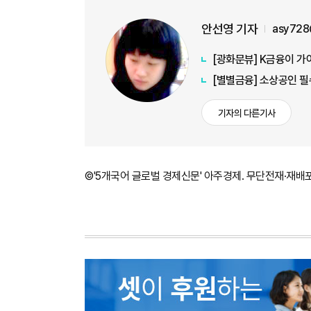
안선영 기자
asy728
[광화문뷰] K금융이 가
[별별금융] 소상공인 필
기자의 다른기사
©'5개국어 글로벌 경제신문' 아주경제. 무단전재·재배