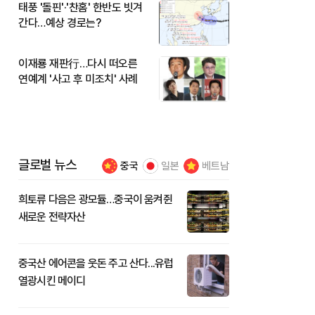
태풍 '돌핀'·'찬홈' 한반도 빗겨
간다…예상 경로는?
이재룡 재판行…다시 떠오른
연예계 '사고 후 미조치' 사례
글로벌 뉴스
중국
일본
베트남
희토류 다음은 광모듈…중국이 움켜쥔
새로운 전략자산
중국산 에어콘을 웃돈 주고 산다...유럽
열광시킨 메이디