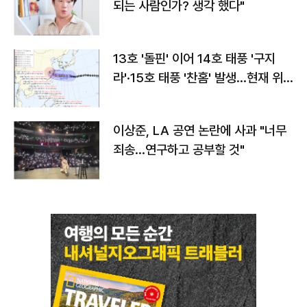
되는 사람인가? 생각 했다"
13호 '돌핀' 이어 14호 태풍 '구지
라'·15호 태풍 '찬홈' 발생…현재 위
치와 이동경로는?
이상준, LA 공연 논란에 사과 "너무
죄송…연구하고 공부할 것"