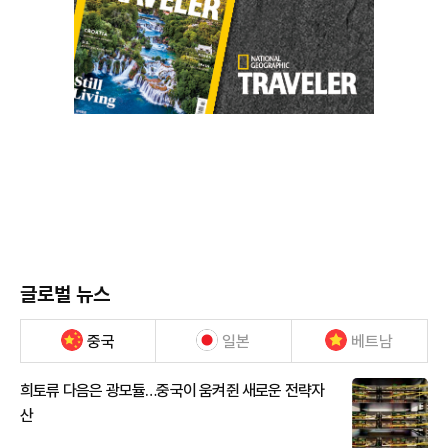
글로벌 뉴스
중국
일본
베트남
희토류 다음은 광모듈…중국이 움켜쥔 새로운 전략자
산