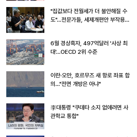
"집값보다 전월세가 더 불안해질 수
도"…전문가들, 세제개편안 부작용
우려
6월 경상흑자, 497억달러 '사상 최
대'…OECD 2위 수준
이란·오만, 호르무즈 새 항로 좌표 합
의…"전면 개방은 아냐"
李대통령 "쿠데타 소지 없애려면 사
관학교 통합"