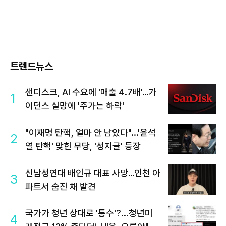
트렌드뉴스
샌디스크, AI 수요에 '매출 4.7배'…가
1
이던스 실망에 '주가는 하락'
"이재명 탄핵, 얼마 안 남았다"...'윤석
2
열 탄핵' 맞힌 무당, '성지글' 등장
신남성연대 배인규 대표 사망…인천 아
3
파트서 숨진 채 발견
국가가 청년 상대로 '통수'?...청년미
4