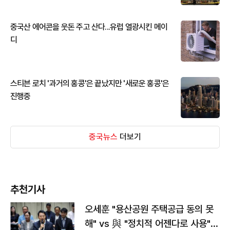
중국산 에어콘을 웃돈 주고 산다...유럽 열광시킨 메이
디
스티븐 로치 '과거의 홍콩'은 끝났지만 '새로운 홍콩'은
진행중
중국뉴스
더보기
추천기사
오세훈 "용산공원 주택공급 동의 못
해" vs 與 "정치적 어젠다로 사용"