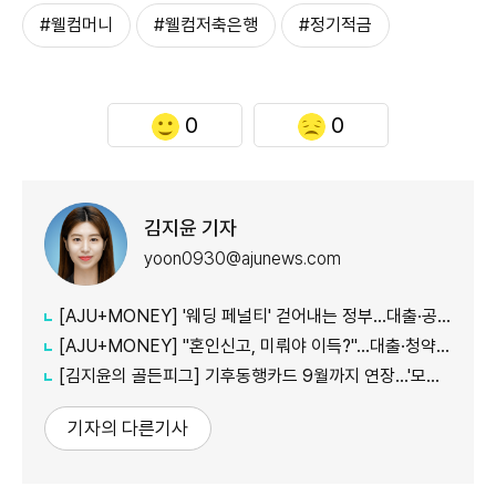
#웰컴머니
#웰컴저축은행
#정기적금
0
0
김지윤 기자
yoon0930@ajunews.com
[AJU+MONEY] '웨딩 페널티' 걷어내는 정부…대출·공공임대 불이익 줄인다
[AJU+MONEY] "혼인신고, 미뤄야 이득?"…대출·청약·세금 따져보니
[김지윤의 골든피그] 기후동행카드 9월까지 연장…'모두의카드' 갈아탈 땐 혜택 따져야
기자의 다른기사