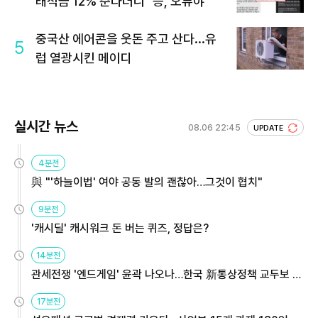
래적금 12% 준다더니 "응, 오류야"
중국산 에어콘을 웃돈 주고 산다...유
5
럽 열광시킨 메이디
실시간 뉴스
08.06 22:45
UPDATE
4분전
與 "'하늘이법' 여야 공동 발의 괜찮아…그것이 협치"
9분전
'캐시딜' 캐시워크 돈 버는 퀴즈, 정답은?
14분전
관세전쟁 '엔드게임' 윤곽 나오나…한국 新통상정책 교두보 활
용해야
17분전