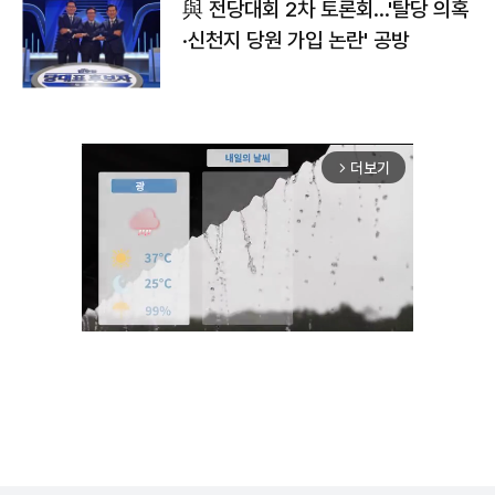
與 전당대회 2차 토론회…'탈당 의혹
·신천지 당원 가입 논란' 공방
더보기
arrow_forward_ios
Unmute