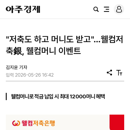
로
아
그
검
전
주
인
색
체
경
메
제
뉴
"저축도 하고 머니도 받고"…웰컴저
축銀, 웰컴머니 이벤트
김지윤 기자
공
텍
입력 2026-05-26 16:42
유
스
트
크
기
웰컴머니로 적금 납입 시 최대 12000머니 혜택