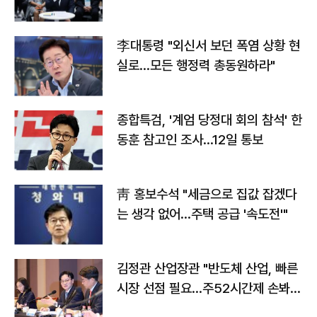
맞불
李대통령 "외신서 보던 폭염 상황 현
실로…모든 행정력 총동원하라"
종합특검, '계엄 당정대 회의 참석' 한
동훈 참고인 조사...12일 통보
靑 홍보수석 "세금으로 집값 잡겠다
는 생각 없어…주택 공급 '속도전'"
김정관 산업장관 "반도체 산업, 빠른
시장 선점 필요…주52시간제 손봐
야"