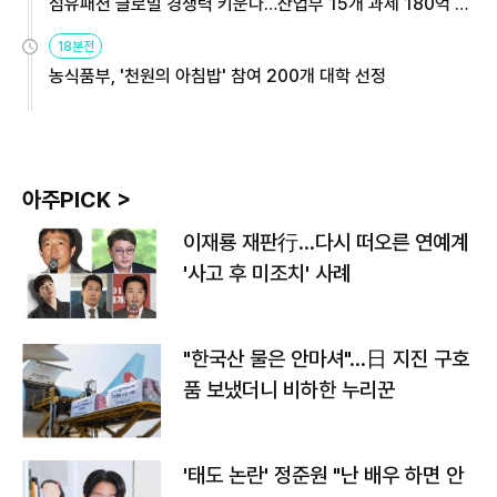
섬유패션 글로벌 경쟁력 키운다…산업부 15개 과제 180억 지
원
18분전
농식품부, '천원의 아침밥' 참여 200개 대학 선정
아주PICK >
이재룡 재판行…다시 떠오른 연예계
'사고 후 미조치' 사례
"한국산 물은 안마셔"…日 지진 구호
품 보냈더니 비하한 누리꾼
'태도 논란' 정준원 "난 배우 하면 안