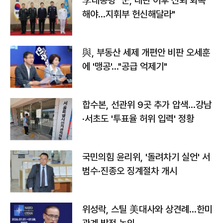
李대통령 "군, 내란 이후 신뢰 회복
해야…지휘부 헌신해달라"
與, 부동산 세제 개편안 비판 오세훈
에 '맹공'…"공급 억제기"
합수본, 선관위 9곳 추가 압색…강남
·서초도 '투표율 허위 입력' 정황
국민의힘 윤리위, '돌려차기 실언' 서
범수·진종오 징계절차 개시
위성락, 스틸 美대사와 상견례…한미