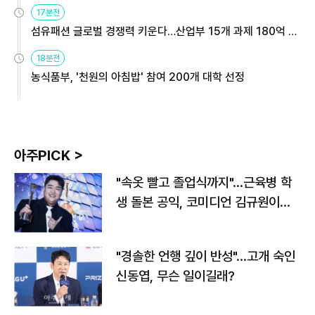
용해야
17분전
섬유패션 글로벌 경쟁력 키운다…산업부 15개 과제 180억 지
원
18분전
농식품부, '천원의 아침밥' 참여 200개 대학 선정
아주PICK >
"속옷 빨고 졸업식까지"…근육병 학
생 돌본 공익, 코미디언 김규원이었
다
"경솔한 언행 깊이 반성"…고개 숙인
신동엽, 무슨 일이길래?