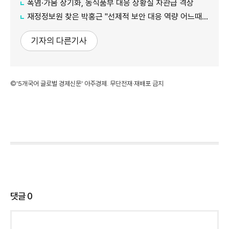
폭염·가뭄 장기화, 농식품부 대응 상황실 차관급 격상
재정정보원 찾은 박홍근 "선제적 보안 대응 역량 어느때보다 중요"
기자의 다른기사
©'5개국어 글로벌 경제신문' 아주경제. 무단전재·재배포 금지
댓글
0