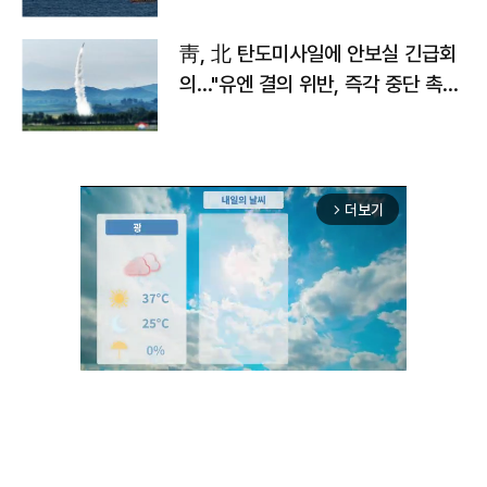
靑, 北 탄도미사일에 안보실 긴급회
의…"유엔 결의 위반, 즉각 중단 촉
구"
더보기
arrow_forward_ios
Unmute