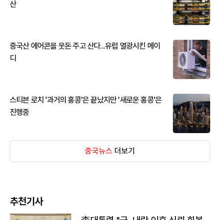
산
중국산 에어콘을 웃돈 주고 산다...유럽 열광시킨 메이
디
스티븐 로치 '과거의 홍콩'은 끝났지만 '새로운 홍콩'은
진행중
중국뉴스
더보기
추천기사