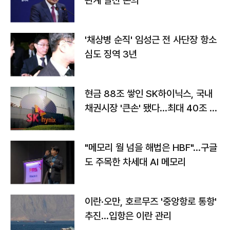
관계 발전 논의
'채상병 순직' 임성근 전 사단장 항소
심도 징역 3년
현금 88조 쌓인 SK하이닉스, 국내
채권시장 '큰손' 됐다…최대 40조 투
자
"메모리 월 넘을 해법은 HBF"…구글
도 주목한 차세대 AI 메모리
이란·오만, 호르무즈 '중앙항로 통항'
추진…입항은 이란 관리