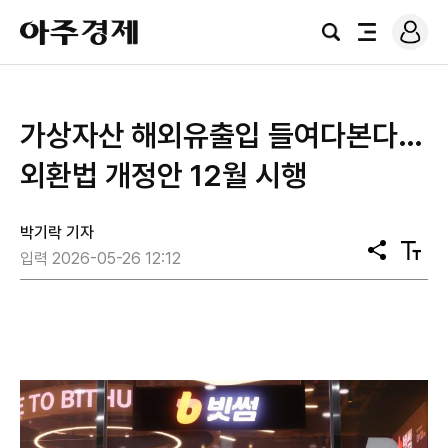
로
아
그
검
전
주
인
색
체
경
메
제
뉴
가상자산 해외유출입 들여다본다…
외환법 개정안 12월 시행
박기락 기자
공
텍
입력 2026-05-26 12:12
유
스
트
크
기