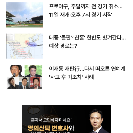
프로야구, 주말까지 전 경기 취소…
11일 재개·오후 7시 경기 시작
태풍 '돌핀'·'찬홈' 한반도 빗겨간다…
예상 경로는?
이재룡 재판行…다시 떠오른 연예계
'사고 후 미조치' 사례