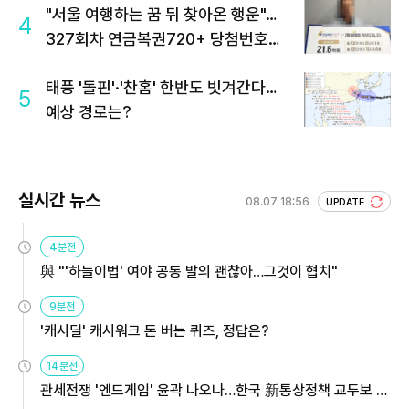
"서울 여행하는 꿈 뒤 찾아온 행운"…
4
327회차 연금복권720+ 당첨번호조
회 주목
태풍 '돌핀'·'찬홈' 한반도 빗겨간다…
5
예상 경로는?
실시간 뉴스
08.07 18:56
UPDATE
4분전
與 "'하늘이법' 여야 공동 발의 괜찮아…그것이 협치"
9분전
'캐시딜' 캐시워크 돈 버는 퀴즈, 정답은?
14분전
관세전쟁 '엔드게임' 윤곽 나오나…한국 新통상정책 교두보 활