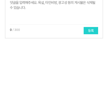
0
/ 300
등록