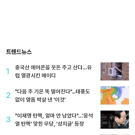
트렌드뉴스
중국산 에어콘을 웃돈 주고 산다...유
1
럽 열광시킨 메이디
"다음 주 기온 뚝 떨어진다"…태풍도
2
없이 열돔 박살 낸 '이것'
"이재명 탄핵, 얼마 안 남았다"...'윤석
3
열 탄핵' 맞힌 무당, '성지글' 등장