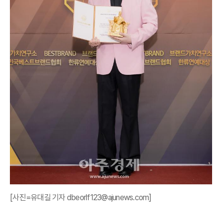
[사진=유대길 기자 dbeorlf123@ajunews.com]