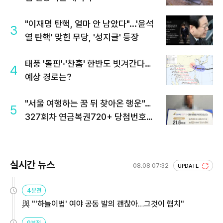
"이재명 탄핵, 얼마 안 남았다"...'윤석
3
열 탄핵' 맞힌 무당, '성지글' 등장
태풍 '돌핀'·'찬홈' 한반도 빗겨간다…
4
예상 경로는?
"서울 여행하는 꿈 뒤 찾아온 행운"…
5
327회차 연금복권720+ 당첨번호조
회 주목
실시간 뉴스
08.08 07:32
UPDATE
4분전
與 "'하늘이법' 여야 공동 발의 괜찮아…그것이 협치"