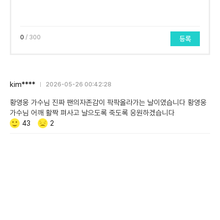
0
/ 300
등록
kim****
2026-05-26 00:42:28
황영웅 가수님 진짜 팬의자존감이 팍팍올라가는 날이였습니다 황영웅
가수님 어깨 활짝 펴사고 날으도록 죽도록 응원하겠습니다
Like/Dislike
공
비
43
2
감
공
감