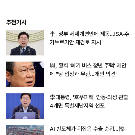
추천기사
李, 정부 세제개편안에 제동…ISA·주
가누르기안 재검토 지시
與, 황희 '폐기 버스 청년 주택' 제안
에 "당 입장과 무관…개인 의견"
李대통령, '호우피해' 안동·의성 관할
4개면 특별재난지역 선포
AI 반도체가 뒤집은 수출 순위…韓·