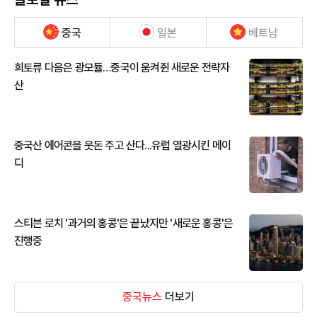
중국
일본
베트남
희토류 다음은 광모듈…중국이 움켜쥔 새로운 전략자
산
중국산 에어콘을 웃돈 주고 산다...유럽 열광시킨 메이
디
스티븐 로치 '과거의 홍콩'은 끝났지만 '새로운 홍콩'은
진행중
중국뉴스
더보기