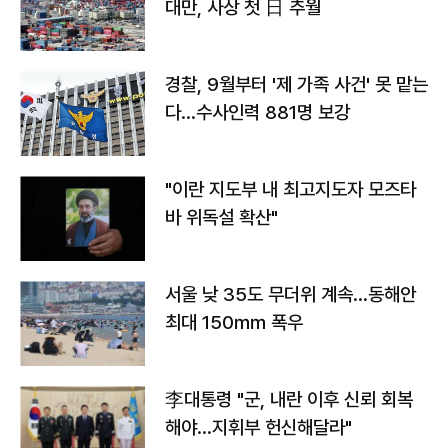
대만, 사상 첫 日 추월
경찰, 9월부터 '제 가족 사건' 못 맡는
다…수사인력 881명 보강
"이란 지도부 내 최고지도자 모즈타
바 위독설 확산"
서울 낮 35도 무더위 계속…동해안
최대 150㎜ 폭우
李대통령 "군, 내란 이후 신뢰 회복
해야…지휘부 헌신해달라"