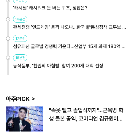
9분전
'캐시딜' 캐시워크 돈 버는 퀴즈, 정답은?
14분전
관세전쟁 '엔드게임' 윤곽 나오나…한국 新통상정책 교두보 활
용해야
17분전
섬유패션 글로벌 경쟁력 키운다…산업부 15개 과제 180억 지
원
18분전
농식품부, '천원의 아침밥' 참여 200개 대학 선정
아주PICK >
"속옷 빨고 졸업식까지"…근육병 학
생 돌본 공익, 코미디언 김규원이었
다