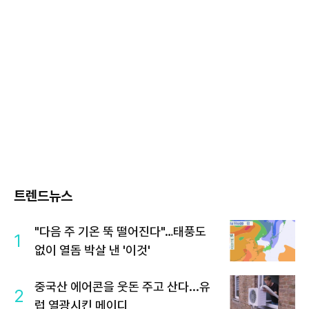
트렌드뉴스
"다음 주 기온 뚝 떨어진다"…태풍도
1
없이 열돔 박살 낸 '이것'
중국산 에어콘을 웃돈 주고 산다...유
2
럽 열광시킨 메이디