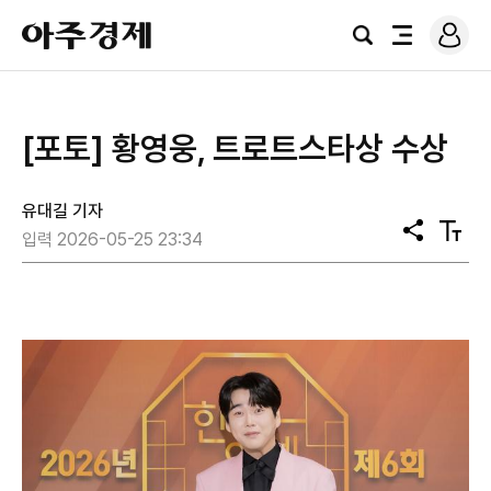
로
아
그
검
전
주
인
색
체
경
메
제
뉴
[포토] 황영웅, 트로트스타상 수상
유대길 기자
공
텍
입력 2026-05-25 23:34
유
스
트
크
기