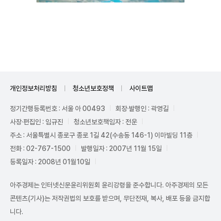
Unmute
개인정보처리방침
청소년보호정책
사이트맵
정기간행등록번호 : 서울 아 00493
회장·발행인 : 곽영길
사장·편집인 : 임규진
청소년보호책임자 : 전운
주소 : 서울특별시 종로구 종로 1길 42(수송동 146-1) 이마빌딩 11층
전화 : 02-767-1500
발행일자 : 2007년 11월 15일
등록일자 : 2008년 01월10일
아주경제는 인터넷신문윤리위원회 윤리강령을 준수합니다. 아주경제의 모든
콘텐츠(기사)는 저작권법의 보호를 받으며, 무단전재, 복사, 배포 등을 금지합
니다.