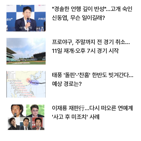
"경솔한 언행 깊이 반성"…고개 숙인
신동엽, 무슨 일이길래?
프로야구, 주말까지 전 경기 취소…
11일 재개·오후 7시 경기 시작
태풍 '돌핀'·'찬홈' 한반도 빗겨간다…
예상 경로는?
이재룡 재판行…다시 떠오른 연예계
'사고 후 미조치' 사례