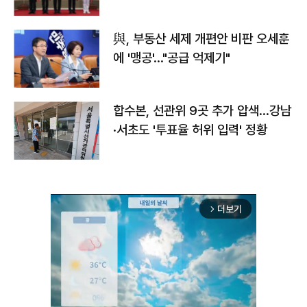
與, 부동산 세제 개편안 비판 오세훈
에 '맹공'…"공급 억제기"
합수본, 선관위 9곳 추가 압색…강남
·서초도 '투표율 허위 입력' 정황
더보기
arrow_forward_ios