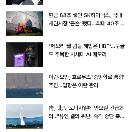
현금 88조 쌓인 SK하이닉스, 국내
채권시장 '큰손' 됐다…최대 40조 투
자
"메모리 월 넘을 해법은 HBF"…구글
도 주목한 차세대 AI 메모리
이란·오만, 호르무즈 '중앙항로 통항'
추진…입항은 이란 관리
靑, 北 탄도미사일에 안보실 긴급회
의…"유엔 결의 위반, 즉각 중단 촉
구"