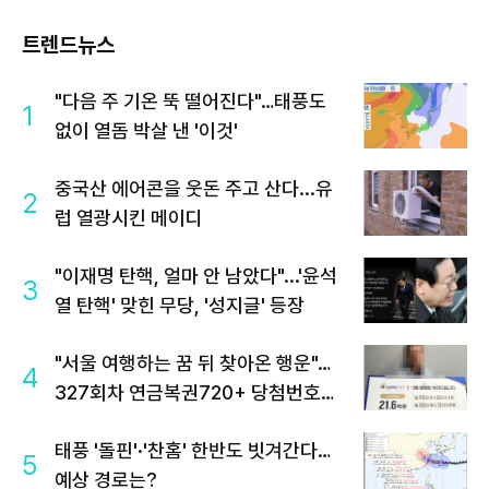
트렌드뉴스
"다음 주 기온 뚝 떨어진다"…태풍도
1
없이 열돔 박살 낸 '이것'
중국산 에어콘을 웃돈 주고 산다...유
2
럽 열광시킨 메이디
"이재명 탄핵, 얼마 안 남았다"...'윤석
3
열 탄핵' 맞힌 무당, '성지글' 등장
"서울 여행하는 꿈 뒤 찾아온 행운"…
4
327회차 연금복권720+ 당첨번호조
회 주목
태풍 '돌핀'·'찬홈' 한반도 빗겨간다…
5
예상 경로는?