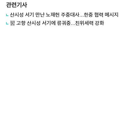
관련기사
산시성 서기 만난 노재헌 주중대사…한중 협력 메시지
習 고향 산시성 서기에 류궈중…친위세력 강화