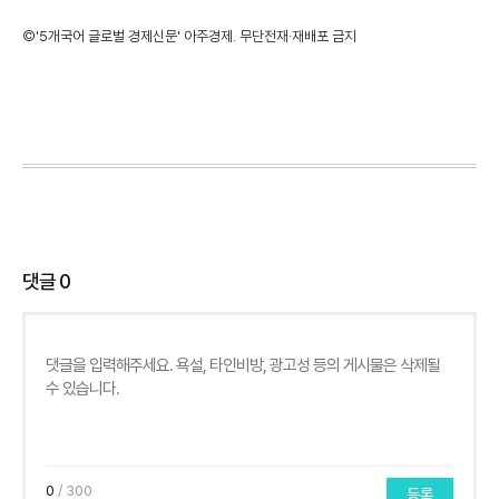
©'5개국어 글로벌 경제신문' 아주경제. 무단전재·재배포 금지
댓글
0
0
/ 300
등록