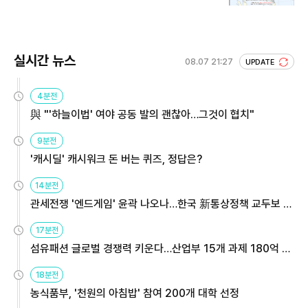
실시간 뉴스
08.07 21:27
UPDATE
4분전
與 "'하늘이법' 여야 공동 발의 괜찮아…그것이 협치"
9분전
'캐시딜' 캐시워크 돈 버는 퀴즈, 정답은?
14분전
관세전쟁 '엔드게임' 윤곽 나오나…한국 新통상정책 교두보 활
용해야
17분전
섬유패션 글로벌 경쟁력 키운다…산업부 15개 과제 180억 지
원
18분전
농식품부, '천원의 아침밥' 참여 200개 대학 선정