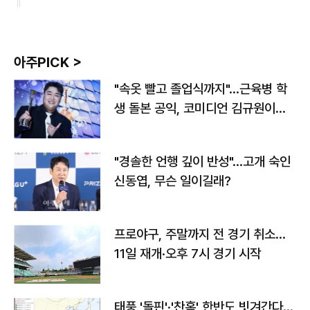
아주PICK >
"속옷 빨고 졸업식까지"…근육병 학
생 돌본 공익, 코미디언 김규원이었
다
"경솔한 언행 깊이 반성"…고개 숙인
신동엽, 무슨 일이길래?
프로야구, 주말까지 전 경기 취소…
11일 재개·오후 7시 경기 시작
태풍 '돌핀'·'찬홈' 한반도 빗겨간다…