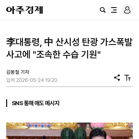
로
아
그
검
전
주
인
색
체
경
메
제
뉴
李대통령, 中 산시성 탄광 가스폭발
사고에 "조속한 수습 기원"
김봉철 기자
공
텍
입력 2026-05-24 19:20
유
스
트
크
기
SNS 통해 애도 메시지