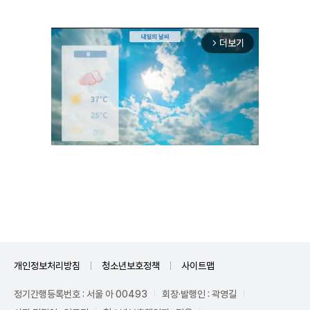
더보기
arrow_forward_ios
Unmute
개인정보처리방침
청소년보호정책
사이트맵
정기간행등록번호 : 서울 아 00493
회장·발행인 : 곽영길