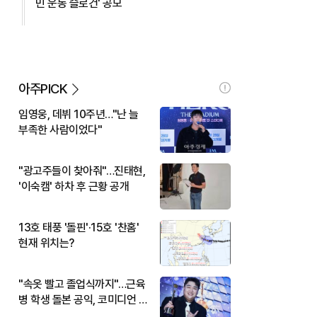
민 운동 슬로건' 공모
아주PICK
임영웅, 데뷔 10주년…"난 늘
부족한 사람이었다"
"광고주들이 찾아줘"…진태현,
'이숙캠' 하차 후 근황 공개
13호 태풍 '돌핀'·15호 '찬홈'
현재 위치는?
"속옷 빨고 졸업식까지"…근육
병 학생 돌본 공익, 코미디언 김
규원이었다