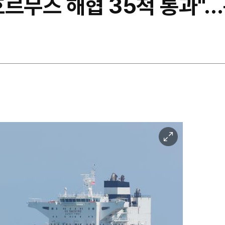
호르무즈 해협 35척 통과"
이
미
지
확
대