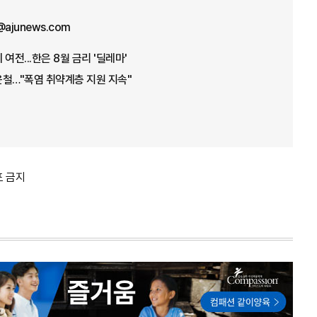
e@ajunews.com
여전...한은 8월 금리 '딜레마'
윤철…"폭염 취약계층 지원 지속"
포 금지