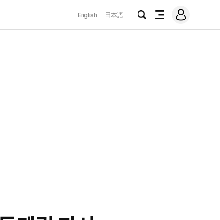
로
English
日本語
그
검
전
인
색
체
메
뉴