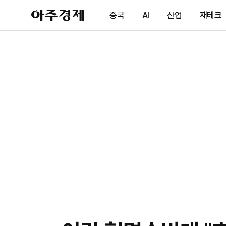
아
중국
AI
산업
재테크
주
경
제