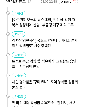
실시간 뉴스
08.09 22:48
UPDATE
59분전
[아주경제 오늘의 뉴스 종합] 김민석, 강원·경
북서 정청래에 신승…부울경·대구 제외 모두 웃
었다 外
1시간전
김병삼 영천시장, 국회로 향했다…'마사회 본사
이전·광역철도' 사수 총력전
2시간전
트럼프 측근 경영 美 석유회사, 그린란드 승인
없이 시추장비 반입
2시간전
시민 평가받은 '구미 5味'…지역 농식품 상용화
물꼬 텄다
2시간전
전 국민 대상 총상금 400만원...김천시, '새 시