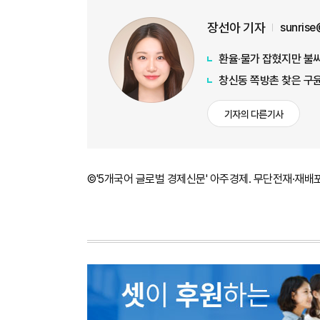
장선아 기자
sunris
환율·물가 잡혔지만 불씨 
창신동 쪽방촌 찾은 구
기자의 다른기사
©'5개국어 글로벌 경제신문' 아주경제. 무단전재·재배