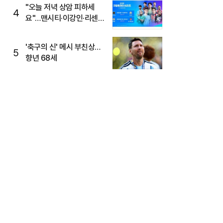
"오늘 저녁 상암 피하세
4
요"…맨시티·이강인·리센느
뜬다, 6호선 혼잡 예상
'축구의 신' 메시 부친상…
5
향년 68세