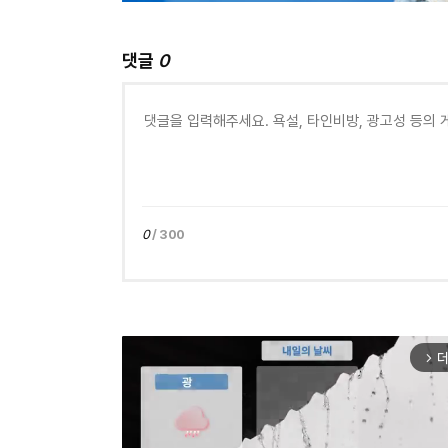
댓글
0
0
/ 300
더
arrow_forward_ios