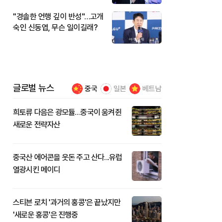
"경솔한 언행 깊이 반성"…고개
숙인 신동엽, 무슨 일이길래?
글로벌 뉴스
중국
일본
베트남
희토류 다음은 광모듈…중국이 움켜쥔
새로운 전략자산
중국산 에어콘을 웃돈 주고 산다...유럽
열광시킨 메이디
스티븐 로치 '과거의 홍콩'은 끝났지만
'새로운 홍콩'은 진행중