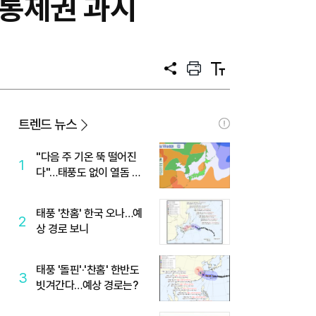
…통제권 과시
공
프
텍
유
린
스
트
트
크
기
트렌드 뉴스
"다음 주 기온 뚝 떨어진
1
다"…태풍도 없이 열돔 박
살 낸 '이것'
태풍 '찬홈' 한국 오나…예
2
상 경로 보니
태풍 '돌핀'·'찬홈' 한반도
3
빗겨간다…예상 경로는?