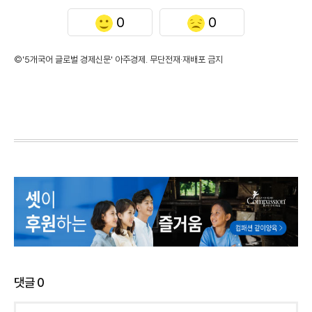
0
0
©'5개국어 글로벌 경제신문' 아주경제. 무단전재·재배포 금지
댓글
0