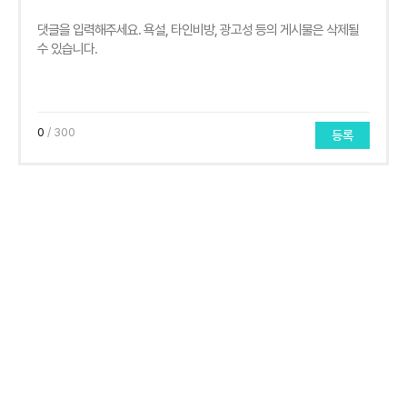
0
/ 300
등록