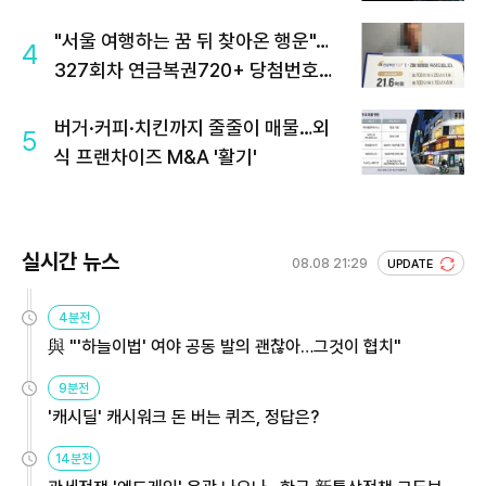
"서울 여행하는 꿈 뒤 찾아온 행운"…
4
327회차 연금복권720+ 당첨번호조
회 주목
버거·커피·치킨까지 줄줄이 매물…외
5
식 프랜차이즈 M&A '활기'
실시간 뉴스
08.08 21:29
UPDATE
4분전
與 "'하늘이법' 여야 공동 발의 괜찮아…그것이 협치"
9분전
'캐시딜' 캐시워크 돈 버는 퀴즈, 정답은?
14분전