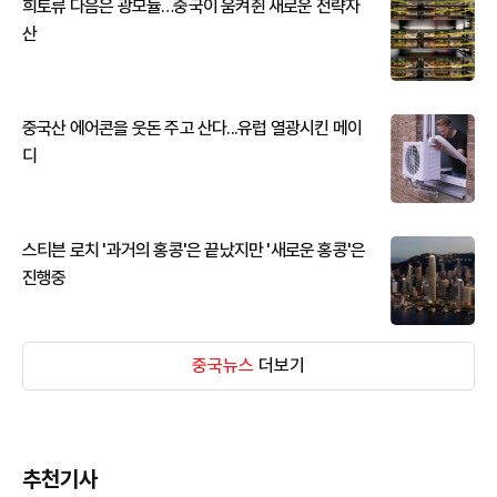
희토류 다음은 광모듈…중국이 움켜쥔 새로운 전략자
산
중국산 에어콘을 웃돈 주고 산다...유럽 열광시킨 메이
디
스티븐 로치 '과거의 홍콩'은 끝났지만 '새로운 홍콩'은
진행중
중국뉴스
더보기
추천기사