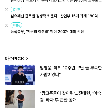
관세전쟁 '엔드게임' 윤곽 나오나…한국 新통상정책 교두보 활
용해야
17분전
섬유패션 글로벌 경쟁력 키운다…산업부 15개 과제 180억 지
원
18분전
농식품부, '천원의 아침밥' 참여 200개 대학 선정
아주PICK >
임영웅, 데뷔 10주년…"난 늘 부족한
사람이었다"
"광고주들이 찾아줘"…진태현, '이숙
캠' 하차 후 근황 공개