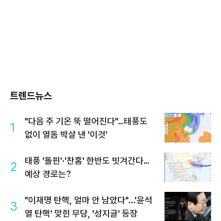
트렌드뉴스
"다음 주 기온 뚝 떨어진다"…태풍도
1
없이 열돔 박살 낸 '이것'
태풍 '돌핀'·'찬홈' 한반도 빗겨간다…
2
예상 경로는?
"이재명 탄핵, 얼마 안 남았다"...'윤석
3
열 탄핵' 맞힌 무당, '성지글' 등장