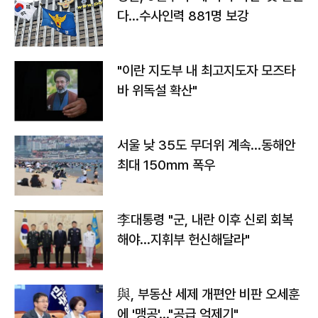
다…수사인력 881명 보강
"이란 지도부 내 최고지도자 모즈타
바 위독설 확산"
서울 낮 35도 무더위 계속…동해안
최대 150㎜ 폭우
李대통령 "군, 내란 이후 신뢰 회복
해야…지휘부 헌신해달라"
與, 부동산 세제 개편안 비판 오세훈
에 '맹공'…"공급 억제기"