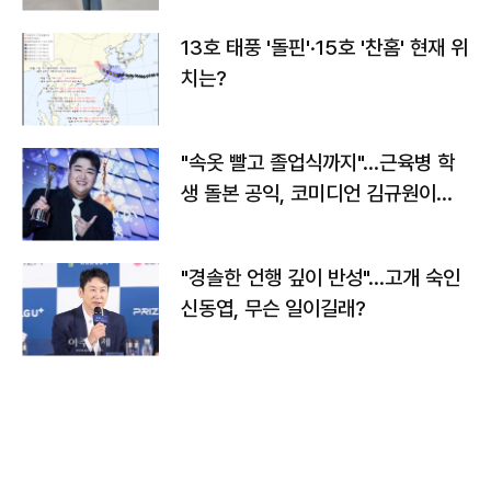
13호 태풍 '돌핀'·15호 '찬홈' 현재 위
치는?
"속옷 빨고 졸업식까지"…근육병 학
생 돌본 공익, 코미디언 김규원이었
다
"경솔한 언행 깊이 반성"…고개 숙인
신동엽, 무슨 일이길래?