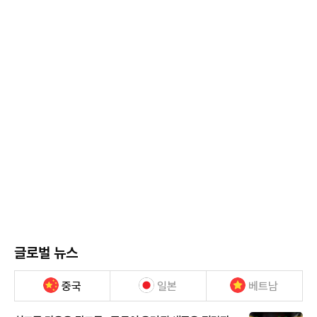
글로벌 뉴스
중국
일본
베트남