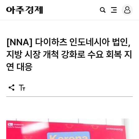
로
아
그
검
전
주
인
색
체
경
메
제
뉴
[NNA] 다이하츠 인도네시아 법인,
지방 시장 개척 강화로 수요 회복 지
연 대응
공
텍
유
스
트
크
기