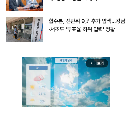
합수본, 선관위 9곳 추가 압색…강남
·서초도 '투표율 허위 입력' 정황
더보기
arrow_forward_ios
Unmute