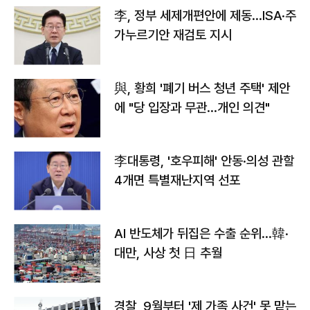
李, 정부 세제개편안에 제동…ISA·주
가누르기안 재검토 지시
與, 황희 '폐기 버스 청년 주택' 제안
에 "당 입장과 무관…개인 의견"
李대통령, '호우피해' 안동·의성 관할
4개면 특별재난지역 선포
AI 반도체가 뒤집은 수출 순위…韓·
대만, 사상 첫 日 추월
경찰, 9월부터 '제 가족 사건' 못 맡는