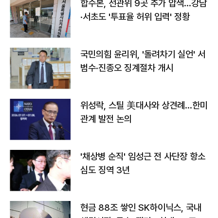
합수본, 선관위 9곳 추가 압색…강남
·서초도 '투표율 허위 입력' 정황
국민의힘 윤리위, '돌려차기 실언' 서
범수·진종오 징계절차 개시
위성락, 스틸 美대사와 상견례…한미
관계 발전 논의
'채상병 순직' 임성근 전 사단장 항소
심도 징역 3년
현금 88조 쌓인 SK하이닉스, 국내