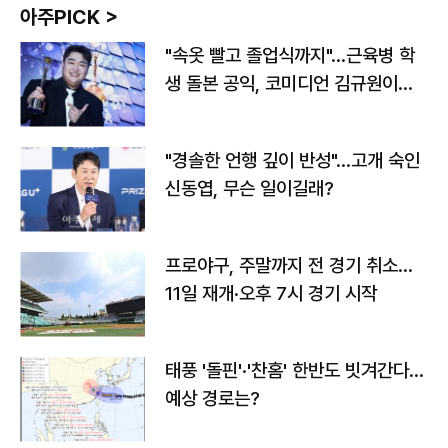
아주PICK >
"속옷 빨고 졸업식까지"…근육병 학
생 돌본 공익, 코미디언 김규원이었
다
"경솔한 언행 깊이 반성"…고개 숙인
신동엽, 무슨 일이길래?
프로야구, 주말까지 전 경기 취소…
11일 재개·오후 7시 경기 시작
태풍 '돌핀'·'찬홈' 한반도 빗겨간다…
예상 경로는?