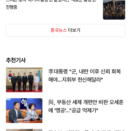
진행중
중국뉴스
더보기
추천기사
李대통령 "군, 내란 이후 신뢰 회복
해야…지휘부 헌신해달라"
與, 부동산 세제 개편안 비판 오세훈
에 '맹공'…"공급 억제기"