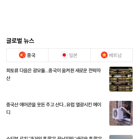
글로벌 뉴스
중국
일본
베트남
희토류 다음은 광모듈…중국이 움켜쥔 새로운 전략자
산
중국산 에어콘을 웃돈 주고 산다...유럽 열광시킨 메이
디
스티븐 로치 '과거의 홍콩'은 끝났지만 '새로운 홍콩'은