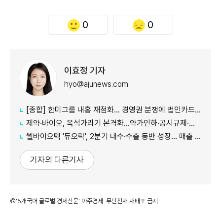
0
0
이효정 기자
hyo@ajunews.com
[종합] 한미그룹 내홍 재점화… 경영권 분쟁에 법인카드 의혹까지 '악재 지속'
제약·바이오, 옥석가리기 본격화…약가인하·공시규제·투자위축까지 '삼중고'
쎌바이오텍 '듀오락', 2분기 내수·수출 동반 성장… 매출 158억원
기자의 다른기사
©'5개국어 글로벌 경제신문' 아주경제. 무단전재·재배포 금지