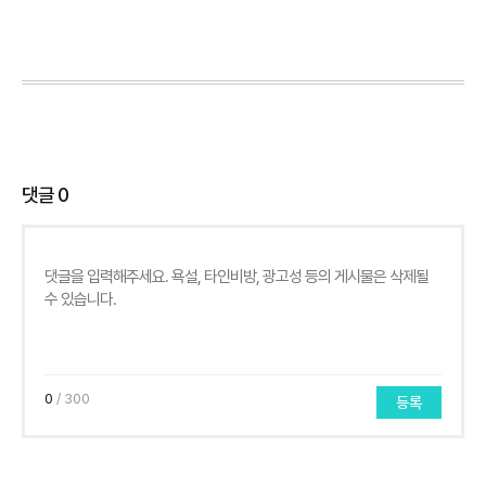
댓글
0
0
/ 300
등록