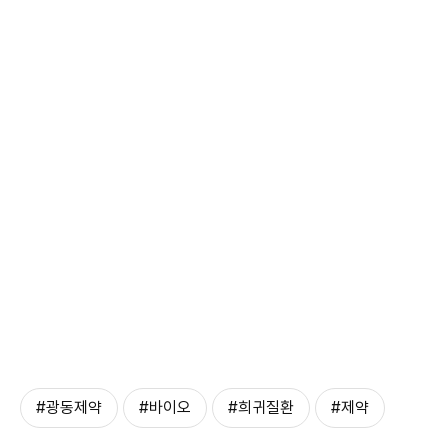
#광동제약
#바이오
#희귀질환
#제약