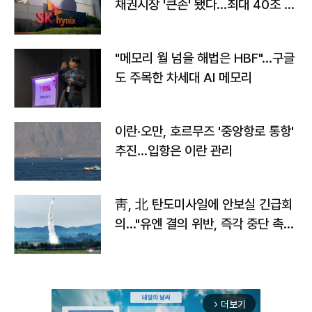
채권시장 '큰손' 됐다…최대 40조 투
자
"메모리 월 넘을 해법은 HBF"…구글
도 주목한 차세대 AI 메모리
이란·오만, 호르무즈 '중앙항로 통항'
추진…입항은 이란 관리
靑, 北 탄도미사일에 안보실 긴급회
의…"유엔 결의 위반, 즉각 중단 촉
구"
더보기
arrow_forward_ios