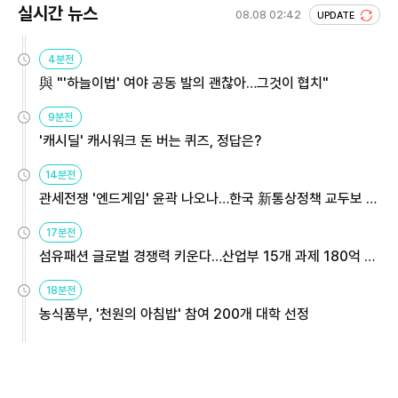
실시간 뉴스
08.08 02:42
UPDATE
4분전
與 "'하늘이법' 여야 공동 발의 괜찮아…그것이 협치"
9분전
'캐시딜' 캐시워크 돈 버는 퀴즈, 정답은?
14분전
관세전쟁 '엔드게임' 윤곽 나오나…한국 新통상정책 교두보 활
용해야
17분전
섬유패션 글로벌 경쟁력 키운다…산업부 15개 과제 180억 지
원
18분전
농식품부, '천원의 아침밥' 참여 200개 대학 선정