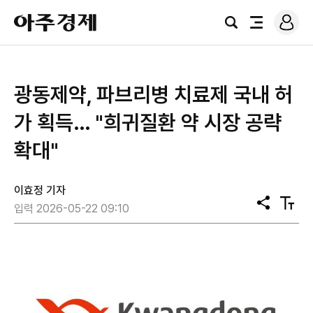
로
아
그
검
전
주
인
색
체
경
메
제
뉴
광동제약, 파브리병 치료제 국내 허
가 획득… "희귀질환 약 시장 공략
확대"
이효정 기자
공
텍
입력 2026-05-22 09:10
유
스
트
크
기