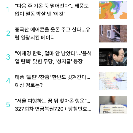
"다음 주 기온 뚝 떨어진다"…태풍도
1
없이 열돔 박살 낸 '이것'
중국산 에어콘을 웃돈 주고 산다...유
2
럽 열광시킨 메이디
"이재명 탄핵, 얼마 안 남았다"...'윤석
3
열 탄핵' 맞힌 무당, '성지글' 등장
태풍 '돌핀'·'찬홈' 한반도 빗겨간다…
4
예상 경로는?
"서울 여행하는 꿈 뒤 찾아온 행운"…
5
327회차 연금복권720+ 당첨번호조
회 주목