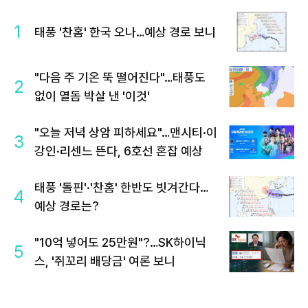
1
태풍 '찬홈' 한국 오나…예상 경로 보니
"다음 주 기온 뚝 떨어진다"…태풍도
2
없이 열돔 박살 낸 '이것'
"오늘 저녁 상암 피하세요"…맨시티·이
3
강인·리센느 뜬다, 6호선 혼잡 예상
태풍 '돌핀'·'찬홈' 한반도 빗겨간다…
4
예상 경로는?
"10억 넣어도 25만원"?…SK하이닉
5
스, '쥐꼬리 배당금' 여론 보니