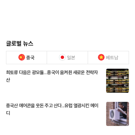
글로벌 뉴스
중국
일본
베트남
희토류 다음은 광모듈…중국이 움켜쥔 새로운 전략자
산
중국산 에어콘을 웃돈 주고 산다...유럽 열광시킨 메이
디