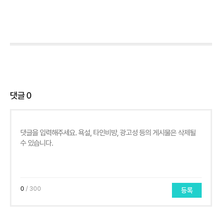
댓글
0
0
/ 300
등록