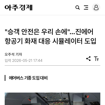
로
아
그
검
전
주
인
색
체
경
메
제
뉴
"승객 안전은 우리 손에"…진에어
항공기 화재 대응 시뮬레이터 도입
오주석 기자
공
텍
입력 2026-05-21 17:44
유
스
트
크
기
에어버스 기종 도입 대비