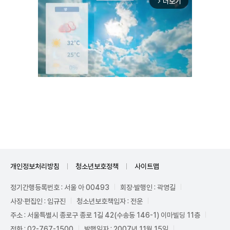
더보기
arrow_forward_ios
Mute
개인정보처리방침
청소년보호정책
사이트맵
정기간행등록번호 : 서울 아 00493
회장·발행인 : 곽영길
사장·편집인 : 임규진
청소년보호책임자 : 전운
주소 : 서울특별시 종로구 종로 1길 42(수송동 146-1) 이마빌딩 11층
전화 : 02-767-1500
발행일자 : 2007년 11월 15일