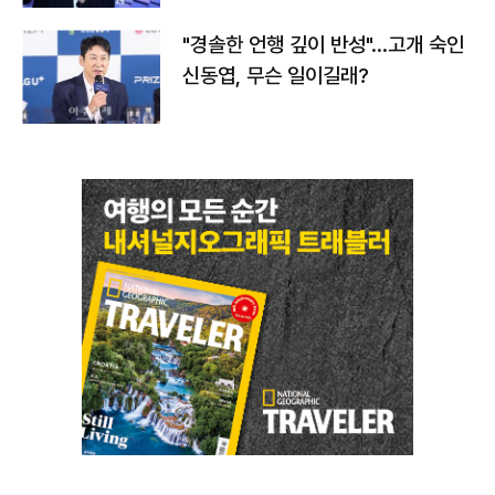
"경솔한 언행 깊이 반성"…고개 숙인
신동엽, 무슨 일이길래?