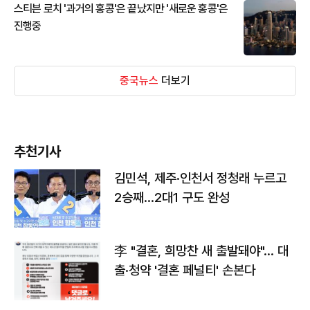
스티븐 로치 '과거의 홍콩'은 끝났지만 '새로운 홍콩'은
진행중
중국뉴스
더보기
추천기사
김민석, 제주·인천서 정청래 누르고
2승째…2대1 구도 완성
李 "결혼, 희망찬 새 출발돼야"… 대
출·청약 '결혼 페널티' 손본다