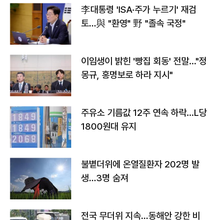
李대통령 'ISA·주가 누르기' 재검
토…與 "환영" 野 "졸속 국정"
이임생이 밝힌 '빵집 회동' 전말…"정
몽규, 홍명보로 하라 지시"
주유소 기름값 12주 연속 하락…L당
1800원대 유지
불볕더위에 온열질환자 202명 발
생…3명 숨져
전국 무더위 지속…동해안 강한 비