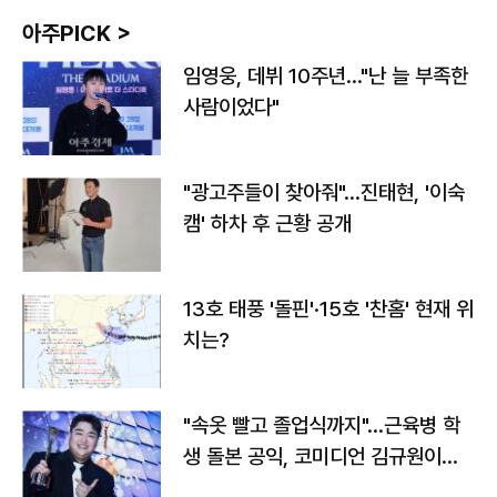
아주PICK >
임영웅, 데뷔 10주년…"난 늘 부족한
사람이었다"
"광고주들이 찾아줘"…진태현, '이숙
캠' 하차 후 근황 공개
13호 태풍 '돌핀'·15호 '찬홈' 현재 위
치는?
"속옷 빨고 졸업식까지"…근육병 학
생 돌본 공익, 코미디언 김규원이었
다