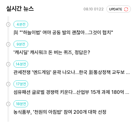
실시간 뉴스
08.10 01:22
UPDATE
4분전
與 "'하늘이법' 여야 공동 발의 괜찮아…그것이 협치"
9분전
'캐시딜' 캐시워크 돈 버는 퀴즈, 정답은?
14분전
관세전쟁 '엔드게임' 윤곽 나오나…한국 新통상정책 교두보 활
용해야
17분전
섬유패션 글로벌 경쟁력 키운다…산업부 15개 과제 180억 지
원
18분전
농식품부, '천원의 아침밥' 참여 200개 대학 선정